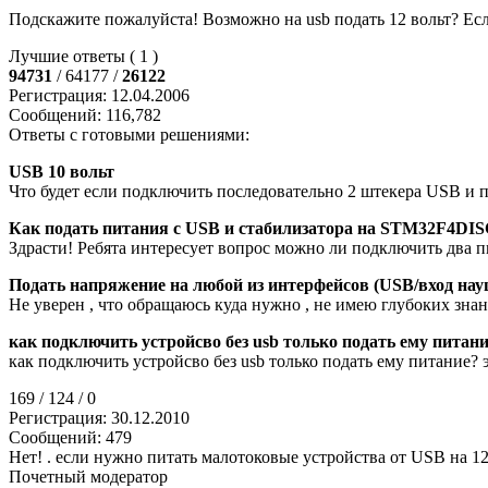
Подскажите пожалуйста! Возможно на usb подать 12 вольт? Есл
Лучшие ответы ( 1 )
94731
/ 64177 /
26122
Регистрация: 12.04.2006
Сообщений: 116,782
Ответы с готовыми решениями:
USB 10 вольт
Что будет если подключить последовательно 2 штекера USB и п
Как подать питания с USB и стабилизатора на STM32F4D
Здрасти! Ребята интересует вопрос можно ли подключить два 
Подать напряжение на любой из интерфейсов (USB/вход нау
Не уверен , что обращаюсь куда нужно , не имею глубоких зна
как подключить устройсво без usb только подать ему питан
как подключить устройсво без usb только подать ему питание? 
169 / 124 / 0
Регистрация: 30.12.2010
Сообщений: 479
Нет! . если нужно питать малотоковые устройства от USB на 
Почетный модератор