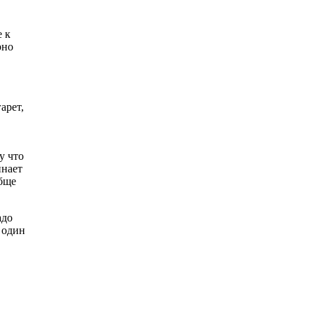
е к
рно
арет,
у что
инает
обще
адо
 один