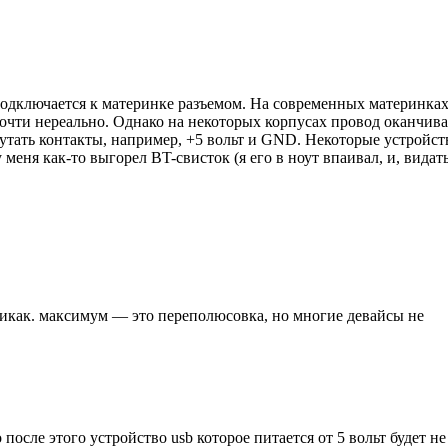
одключается к материнке разъемом. На современных материнках
очти нереально. Однако на некоторых корпусах провод оканчива
утать контакты, например, +5 вольт и GND. Некоторые устройст
еня как-то выгорел BT-свисток (я его в ноут впаивал, и, видать
никак. максимум — это переполюсовка, но многие девайсы не
 после этого устройство usb которое питается от 5 вольт будет не