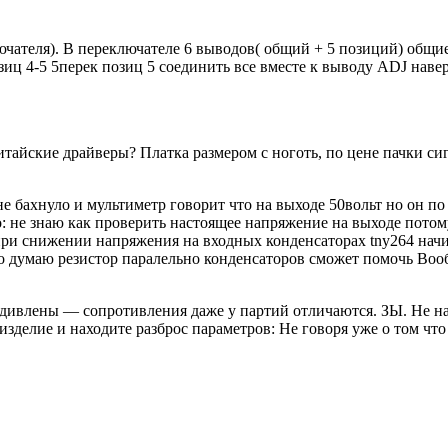
лючателя). В переключателе 6 выводов( общий + 5 позиций) общи
озиц 4-5 5перек позиц 5 соединить все вместе к выводу ADJ наве
итайские драйверы? Платка размером с ноготь, по цене пачки сиг
не бахнуло и мультиметр говорит что на выходе 50вольт но он по
 не знаю как проверить настоящее напряжение на выходе потом
о при снижении напряжения на входных конденсаторах tny264 нач
 но думаю резистор паралельно конденсаторов сможет помочь Во
 удивлены — сопротивления даже у партий отличаются. ЗЫ. Не н
изделие и находите разброс параметров: Не говоря уже о том что