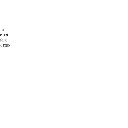
 и
ется
ва к
, где-