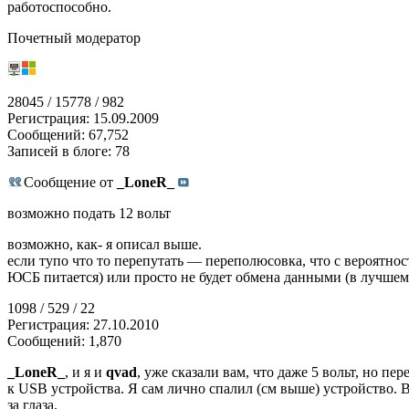
работоспособно.
Почетный модератор
28045 / 15778 / 982
Регистрация: 15.09.2009
Сообщений: 67,752
Записей в блоге: 78
Сообщение от
_LoneR_
возможно подать 12 вольт
возможно, как- я описал выше.
если тупо что то перепутать — переполюсовка, что с вероятно
ЮСБ питается) или просто не будет обмена данными (в лучшем
1098 / 529 / 22
Регистрация: 27.10.2010
Сообщений: 1,870
_LoneR_
, и я и
qvad
, уже сказали вам, что даже 5 вольт, но п
к USB устройства. Я сам лично спалил (см выше) устройство. Вм
за глаза.