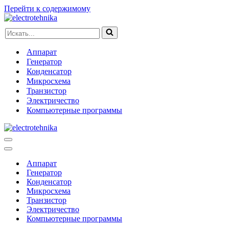
Перейти к содержимому
Искать...
Аппарат
Генератор
Конденсатор
Микросхема
Транзистор
Электричество
Компьютерные программы
Меню
навигации
Меню
навигации
Аппарат
Генератор
Конденсатор
Микросхема
Транзистор
Электричество
Компьютерные программы