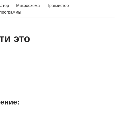
сатор
Микросхема
Транзистор
 программы
ти это
ение: