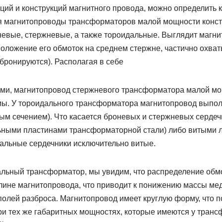
ий и конструкций магнитного провода, можно определить 
я магнитопроводы трансформаторов малой мощности конст
евые, стержневые, а также тороидальные. Выглядит магни
оложение его обмоток на среднем стержне, частично охв
 бронируются). Располагая в себе
ами, магнитопровод стержневого трансформатора малой м
ы. У тороидального трансформатора магнитопровод выпол
ным сечением). Что касается броневых и стержневых серде
ными пластинами трансформаторной стали) либо витыми 
альные сердечники исключительно витые.
льный трансформатор, мы увидим, что распределение обм
лине магнитопровода, что приводит к понижению массы мед
олей разброса. Магнитопровод имеет круглую форму, что п
ри тех же габаритных мощностях, которые имеются у транс