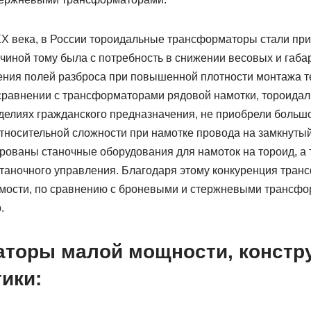
 XX века, в России тороидальные трансформаторы стали пр
иной тому была с потребность в снижении весовых и габа
жения полей разброса при повышенной плотности монтажа т
сравнении с трансформаторами рядовой намотки, тороида
делиях гражданского предназначения, не приобрели большо
относительной сложности при намотке провода на замкнуты
рованы станочные оборудования для намоток на тороид, а
таночного управления. Благодаря этому конкуренция тран
имости, по сравнению с броневыми и стержневыми трансф
.
торы малой мощности, констр
ики: