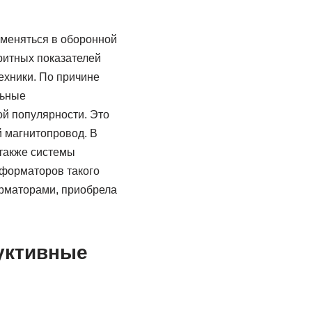
именяться в оборонной
ритных показателей
ехники. По причине
льные
й популярности. Это
й магнитопровод. В
 также системы
сформаторов такого
орматорами, приобрела
уктивные