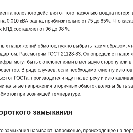
нта полезного действия от того насколько мощна потеря в
а 0.010 кВА равна, приблизительно от 75 до 85%. Что кас
х КПД составляет от 96 до 98 %.
ых напряжений обмоток, нужно выбрать таким образом, ч
ндартом. Рассмотрим ГОСТ 21128-83. Он определяет напряже
цифры могут быть с отклонениями в меньшую сторону или в б
15 процентов. В ряде случаев, если необходимо клиенту изгот
ься от ГОСТа, производители идут на встречу и изготавлива
минальные напряжения вторичных обмоток должны быть зада
обмоток при возникшей температуре.
ороткого замыкания
о замыкания называют напряжение, происходящее на перв