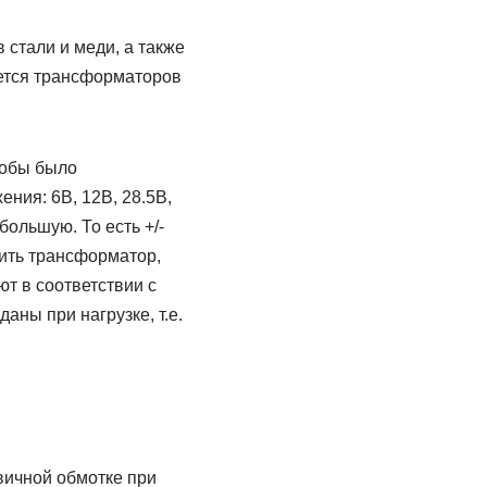
 стали и меди, а также
ается трансформаторов
тобы было
ния: 6В, 12В, 28.5В,
ольшую. То есть +/-
овить трансформатор,
ют в соответствии с
ны при нагрузке, т.е.
ичной обмотке при