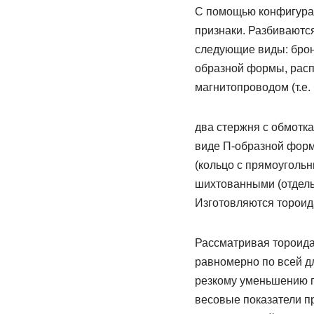
С помощью конфигурац
признаки. Разбиваютс
следующие виды: брон
образной формы, расп
магнитопроводом (т.е.
два стержня с обмотк
виде П-образной форм
(кольцо с прямоуголь
шихтованными (отдель
Изготовляются тороид
Рассматривая тороида
равномерно по всей д
резкому уменьшению п
весовые показатели п