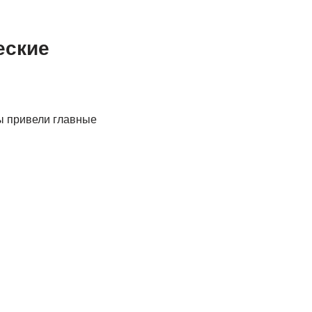
еские
ы привели главные