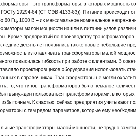
форматоры – это трансформаторы, в которых мощность сос
ГОСТу 19294-84 (СТ СЭВ 4133-83)). Питание происходит от
ибо 60 Гц, 1000 В – их максимальное номинальное напряжен
орматоры малой мощности нашли в питании узлов различн
ры. Кроме предприятий по производству трансформаторов,
последние десять лет появились также новые небольшие пр
ь возможность изготавливать трансформаторы малой мощнос
много повысилась гибкость при работе с клиентами. В совет
ставляло проектировщиков оборудования использовать ста
занных в справочниках. Трансформаторы не могли охватит
 на то, что типов трансформаторов было немалое количест
к был вынужден пользоваться трансформаторами, в которых 
 избыточным. К счастью, сейчас предприятия учитывают по
орматоры с тем рядом параметров, которые ему необходим
льные трансформаторы малой мощности, не трудно замети
тержневыми трансформаторами.