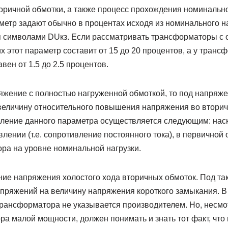
оричной обмотки, а также процесс прохождения номинально
метр задают обычно в процентах исходя из номинального 
я символами DUкз. Если рассматривать трансформаторы с 
их этот параметр составит от 15 до 20 процентов, а у транс
вен от 1.5 до 2.5 процентов.
яжение с полностью нагруженной обмоткой, то под напряже
еличину относительного повышения напряжения во вторич
еление данного параметра осуществляется следующим: нас
лении (т.е. сопротивление постоянного тока), в первичной 
ра на уровне номинальной нагрузки.
ие напряжения холостого хода вторичных обмоток. Под т
пряжений на величину напряжения короткого замыкания. В
рансформатора не указывается производителем. Но, несмотр
ра малой мощности, должен понимать и знать тот факт, что