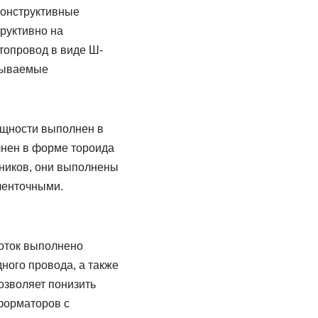
конструктивные
руктивно на
топровод в виде Ш-
атываемые
ощности выполнен в
нен в форме тороида
чников, они выполнены
ленточными.
оток выполнено
ного провода, а также
озволяет понизить
форматоров с