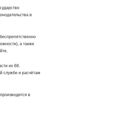
сударство
онодательства в
ь беспрепятственно
ожности), а также
̆те.
сти их 68.
̆ службе и расчётам
 производится в