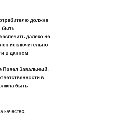
потребителю должна
о быть
беспечить далеко не
целен исключительно
ти в данном
е Павел Завальный.
ответственности в
должна быть
а качество,