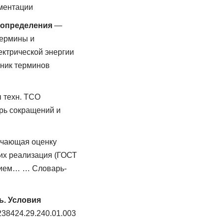
ментации
 определения
—
Термины и
ектрической энергии
чник терминов
 техн. ТСО
рь сокращений и
ючающая оценку
их реализация (ГОСТ
ением… … Словарь-
ь. Условия
38424.29.240.01.003