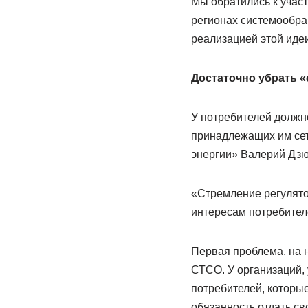
Мы обратились к участ
регионах системообра
реализацией этой идеи
Достаточно убрать «
У потребителей должно
принадлежащих им сет
энергии» Валерий Дзю
«Стремление регулято
интересам потребителе
Первая проблема, на н
СТСО. У организаций,
потребителей, которые
обязанность отдать с