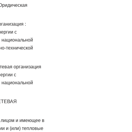
 Юридическая
ганизация :
ергии с
й национальной
но-технической
тевая организация
ергии с
й национальной
ЕТЕВАЯ
 лицом и имеющее в
ии и (или) тепловые