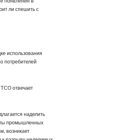
ве появления в
ит ли спешить с
дке использования
о потребителей
 ТСО отвечает
длагается наделить
екты промышленных
м, возникает
и к разрыву неделимых