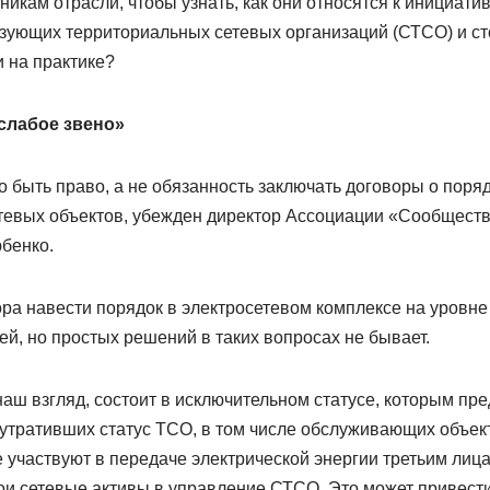
никам отрасли, чтобы узнать, как они относятся к инициати
зующих территориальных сетевых организаций (СТСО) и сто
 на практике?
слабое звено»
 быть право, а не обязанность заключать договоры о поря
евых объектов, убежден директор Ассоциации «Сообществ
бенко.
ра навести порядок в электросетевом комплексе на уровне
й, но простых решений в таких вопросах не бывает.
аш взгляд, состоит в исключительном статусе, которым пре
 утративших статус ТСО, в том числе обслуживающих объ
 участвуют в передаче электрической энергии третьим лица
вои сетевые активы в управление СТСО. Это может привест