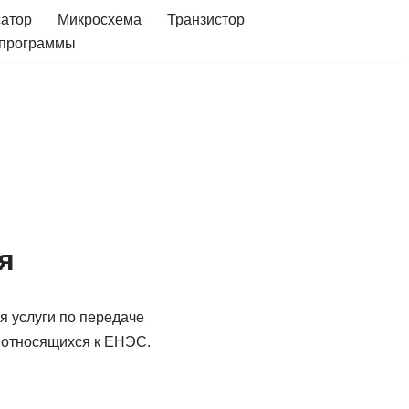
сатор
Микросхема
Транзистор
 программы
я
я услуги по передаче
е относящихся к ЕНЭС.