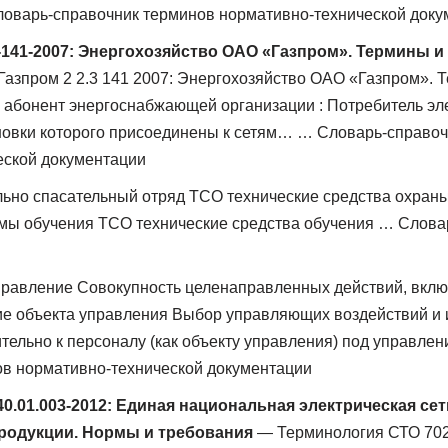
ловарь-справочник терминов нормативно-технической доку
-141-2007: Энергохозяйство ОАО «Газпром». Термины и
азпром 2 2.3 141 2007: Энергохозяйство ОАО «Газпром». 
1 абонент энергоснабжающей организации : Потребитель эл
ановки которого присоединены к сетям… … Словарь-справо
еской документации
ьно спасательный отряд ТСО технические средства охраны
мы обучения ТСО технические средства обучения … Слова
равление Совокупность целенаправленных действий, вкл
ие объекта управления Выбор управляющих воздействий и 
ительно к персоналу (как объекту управления) под управл
ов нормативно-технической документации
40.01.003-2012: Единая национальная электрическая сет
родукции. Нормы и требования
— Терминология СТО 702