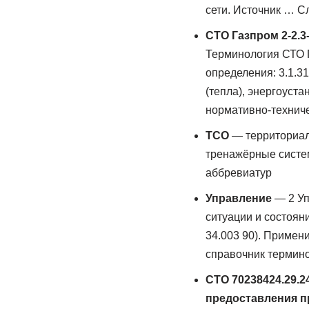
сети. Источник … С
СТО Газпром 2-2.3
Терминология СТО Г
определения: 3.1.3
(тепла), энергоуст
нормативно-технич
ТСО
— территориал
тренажёрные систе
аббревиатур
Управление
— 2 Уп
ситуации и состоян
34.003 90). Примен
справочник термин
СТО 70238424.29.2
предоставления п