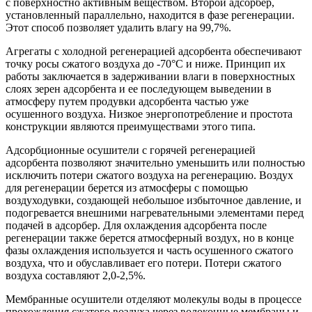
с поверхностно активным веществом. Второй адсорбер,
установленный параллельно, находится в фазе регенерации.
Этот способ позволяет удалить влагу на 99,7%.
Агрегаты с холодной регенерацией адсорбента обеспечивают
точку росы сжатого воздуха до -70°C и ниже. Принцип их
работы заключается в задерживании влаги в поверхностных
слоях зерен адсорбента и ее последующем выведении в
атмосферу путем продувки адсорбента частью уже
осушенного воздуха. Низкое энергопотребление и простота
конструкции являются преимуществами этого типа.
Адсорбционные осушители с горячей регенерацией
адсорбента позволяют значительно уменьшить или полностью
исключить потери сжатого воздуха на регенерацию. Воздух
для регенерации берется из атмосферы с помощью
воздуходувки, создающей небольшое избыточное давление, и
подогревается внешними нагревательными элементами перед
подачей в адсорбер. Для охлаждения адсорбента после
регенерации также берется атмосферный воздух, но в конце
фазы охлаждения используется и часть осушенного сжатого
воздуха, что и обуславливает его потери. Потери сжатого
воздуха составляют 2,0-2,5%.
Мембранные осушители отделяют молекулы воды в процессе
прохождения сжатого воздуха через волоконные мембраны и