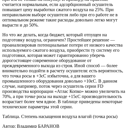
считается нормальным, если адсорбционный осушитель
повышает цену выработки сжатого воздуха на 25%. При
неправильном выборе осушителя либо при его работе не в
оптимальном режиме такие расходы довольно легко могут
вырасти и до 50%.
Но что же делать, когда бюджет, который отпущен на
подготовку воздуха, ограничен? Простейшее решение —
проанализировав потенциальные потери от низкого качества
используемого сжатого воздуха, приобрести ту систему его
подготовки, которая может гарантированно уберечь
дорогостоящее современное оборудование от
преждевременного выхода из строя. Иной способ — более
внимательно подойти в расчету осушителя: есть вероятность,
что точка росы в +3єС избыточна, а для вашего
промышленного оборудования довольно +10єС. В данном
случае, например, поток через осушитель серии FD
производства корпорации «Атлас Копко» можно увеличить на
70%, а при точке росы на выходе +15єС производительность
возрастает более чем вдвое. В таблице приведены некоторые
технические параметры этой серии.
Таблица. Степень насыщения воздуха влагой (точка росы)
Автор: Владимир БАРАНОВ