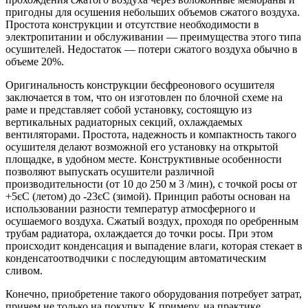
пригодны для осушения небольших объемов сжатого воздуха.
Простота конструкции и отсутствие необходимости в
электропитании и обслуживании — преимущества этого типа
осушителей. Недостаток — потери сжатого воздуха обычно в
объеме 20%.
Оригинальность конструкции бесфреонового осушителя
заключается в том, что он изготовлен по блочной схеме на
раме и представляет собой установку, состоящую из
вертикальных радиаторных секций, охлаждаемых
вентиляторами. Простота, надежность и компактность такого
осушителя делают возможной его установку на открытой
площадке, в удобном месте. Конструктивные особенности
позволяют выпускать осушители различной
производительности (от 10 до 250 м 3 /мин), с точкой росы от
+5єС (летом) до -23єС (зимой). Принцип работы основан на
использовании разности температур атмосферного и
осушаемого воздуха. Сжатый воздух, проходя по оребренным
трубам радиатора, охлаждается до точки росы. При этом
происходит конденсация и выпадение влаги, которая стекает в
конденсатоотводчики с последующим автоматическим
сливом.
Конечно, приобретение такого оборудования потребует затрат,
причем не только на покупку. К примеру, на практике