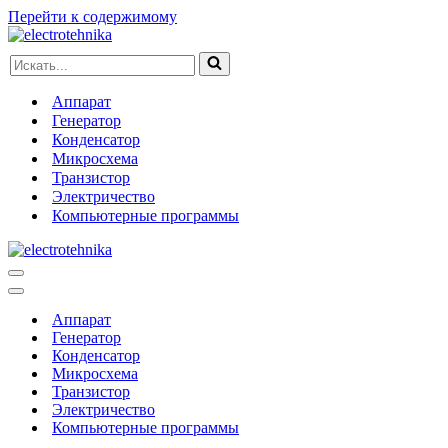
Перейти к содержимому
Искать...
Аппарат
Генератор
Конденсатор
Микросхема
Транзистор
Электричество
Компьютерные программы
Меню
навигации
Меню
навигации
Аппарат
Генератор
Конденсатор
Микросхема
Транзистор
Электричество
Компьютерные программы