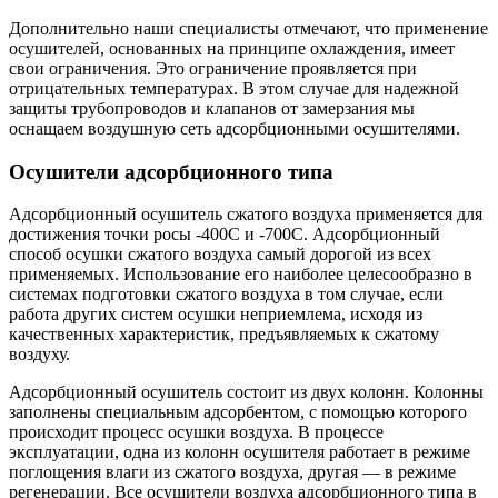
Дополнительно наши специалисты отмечают, что применение
осушителей, основанных на принципе охлаждения, имеет
свои ограничения. Это ограничение проявляется при
отрицательных температурах. В этом случае для надежной
защиты трубопроводов и клапанов от замерзания мы
оснащаем воздушную сеть адсорбционными осушителями.
Осушители адсорбционного типа
Адсорбционный осушитель сжатого воздуха применяется для
достижения точки росы -400С и -700С. Адсорбционный
способ осушки сжатого воздуха самый дорогой из всех
применяемых. Использование его наиболее целесообразно в
системах подготовки сжатого воздуха в том случае, если
работа других систем осушки неприемлема, исходя из
качественных характеристик, предъявляемых к сжатому
воздуху.
Адсорбционный осушитель состоит из двух колонн. Колонны
заполнены специальным адсорбентом, с помощью которого
происходит процесс осушки воздуха. В процессе
эксплуатации, одна из колонн осушителя работает в режиме
поглощения влаги из сжатого воздуха, другая — в режиме
регенерации. Все осушители воздуха адсорбционного типа в