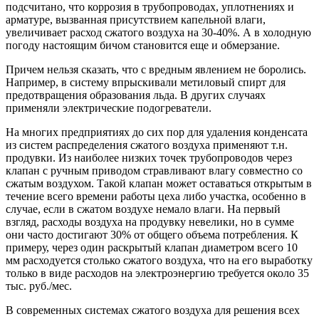
подсчитано, что коррозия в трубопроводах, уплотнениях и
арматуре, вызванная присутствием капельной влаги,
увеличивает расход сжатого воздуха на 30-40%. А в холодную
погоду настоящим бичом становится еще и обмерзание.
Причем нельзя сказать, что с вредным явлением не боролись.
Например, в систему впрыскивали метиловый спирт для
предотвращения образования льда. В других случаях
применяли электрические подогреватели.
На многих предприятиях до сих пор для удаления конденсата
из систем распределения сжатого воздуха применяют т.н.
продувки. Из наиболее низких точек трубопроводов через
клапан с ручным приводом стравливают влагу совместно со
сжатым воздухом. Такой клапан может оставаться открытым в
течение всего времени работы цеха либо участка, особенно в
случае, если в сжатом воздухе немало влаги. На первый
взгляд, расходы воздуха на продувку невелики, но в сумме
они часто достигают 30% от общего объема потребления. К
примеру, через один раскрытый клапан диаметром всего 10
мм расходуется столько сжатого воздуха, что на его выработку
только в виде расходов на электроэнергию требуется около 35
тыс. руб./мес.
В современных системах сжатого воздуха для решения всех