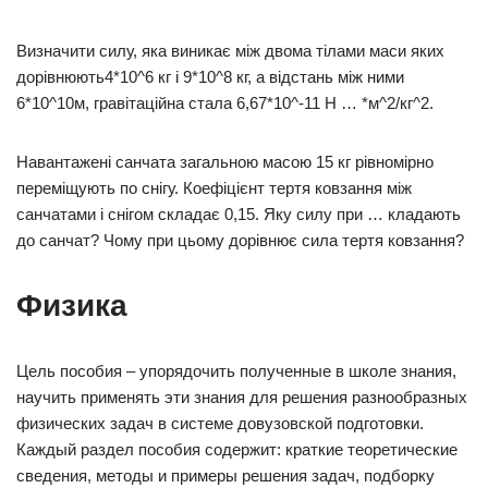
Визначити силу, яка виникає між двома тілами маси яких
дорівнюють4*10^6 кг і 9*10^8 кг, а відстань між ними
6*10^10м, гравітаційна стала 6,67*10^-11 Н … *м^2/кг^2.
Навантажені санчата загальною масою 15 кг рівномірно
переміщують по снігу. Коефіцієнт тертя ковзання між
санчатами і снігом складає 0,15. Яку силу при … кладають
до санчат? Чому при цьому дорівнює сила тертя ковзання?
Физика
Цель пособия – упорядочить полученные в школе знания,
научить применять эти знания для решения разнообразных
физических задач в системе довузовской подготовки.
Каждый раздел пособия содержит: краткие теоретические
сведения, методы и примеры решения задач, подборку