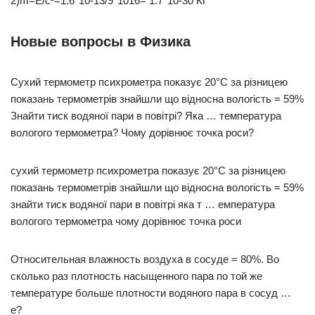
2)m=E/c²=1.6*10-13/9*1016= 1.7*10-30 КГ
Новые вопросы в Физика
Сухий термометр психрометра показує 20°С за різницею
показань термометрів знайшли що відносна вологість = 59%
Знайти тиск водяної пари в повітрі? Яка … температура
вологого термометра? Чому дорівнює точка роси?
сухий термометр психрометра показує 20°С за різницею
показань термометрів знайшли що відносна вологість = 59%
знайти тиск водяної пари в повітрі яка т … емпература
вологого термометра чому дорівнює точка роси
Относительная влажность воздуха в сосуде = 80%. Во
сколько раз плотность насыщенного пара по той же
температуре больше плотности водяного пара в сосуд …
е?