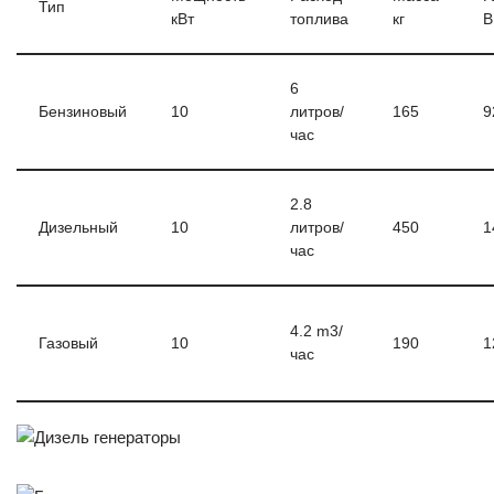
Тип
кВт
топлива
кг
В
6
Бензиновый
10
литров/
165
9
час
2.8
Дизельный
10
литров/
450
1
час
4.2 m3/
Газовый
10
190
1
час