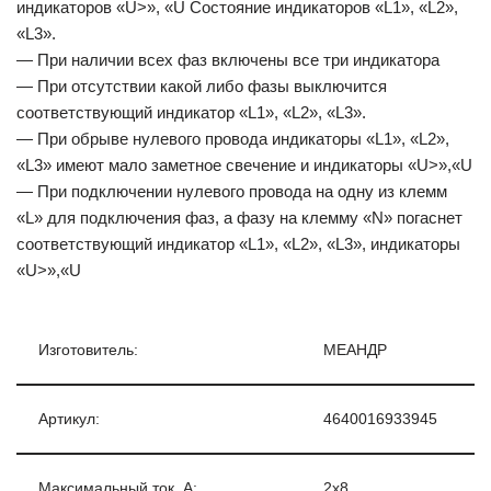
индикаторов «U>», «U Состояние индикаторов «L1», «L2»,
«L3».
— При наличии всех фаз включены все три индикатора
— При отсутствии какой либо фазы выключится
соответствующий индикатор «L1», «L2», «L3».
— При обрыве нулевого провода индикаторы «L1», «L2»,
«L3» имеют мало заметное свечение и индикаторы «U>»,«U
— При подключении нулевого провода на одну из клемм
«L» для подключения фаз, а фазу на клемму «N» погаснет
соответствующий индикатор «L1», «L2», «L3», индикаторы
«U>»,«U
Изготовитель:
МЕАНДР
Артикул:
4640016933945
Максимальный ток, А:
2х8