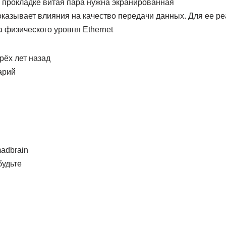
 прокладке витая пара нужна экранированная
оказывает влияния на качество передачи данных. Для ее р
 физического уровня Ethernet
рёх лет назад
арий
adbrain
будьте