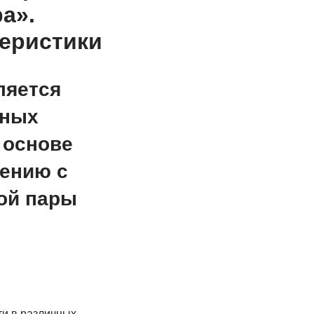
а».
еристики
ляется
чных
 основе
нению с
ой пары
и в различных