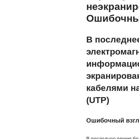
неэкранир
Ошибочный
В последне
электромаг
информацио
экранирова
кабелями н
(UTP)
Ошибочный взгля
В последнее время бо