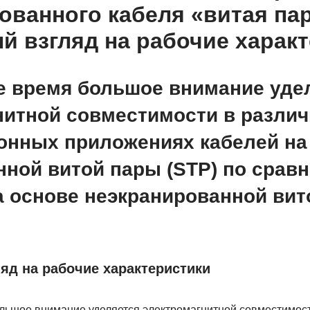
ованного кабеля «витая пар
 взгляд на рабочие характ
е время большое внимание уде
нитной совместимости в разли
нных приложениях кабелей на
нной витой пары (STP) по срав
а основе неэкранированной вит
д на рабочие характеристики
льшое внимание уделяется электромагнитной совместимост