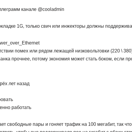
ллеграмм канале @cooladmin
окладке 1G, только свич или инжекторы должны поддержива
Power_over_Ethernet
тствии помех или рядом лежащей низковольтовки (220 \ 380)
анка прочнее, потому экономия может стать боком, если пр
рёх лет назад
ровать
енно работать
ет свободные пары и гоняет трафик на 100 мегабит, так чт