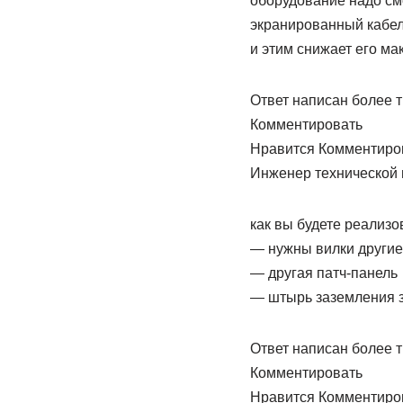
оборудование надо смо
экранированный кабел
и этим снижает его м
Ответ написан более т
Комментировать
Нравится Комментиро
Инженер технической
как вы будете реализ
— нужны вилки другие
— другая патч-панель
— штырь заземления з
Ответ написан более т
Комментировать
Нравится Комментиро