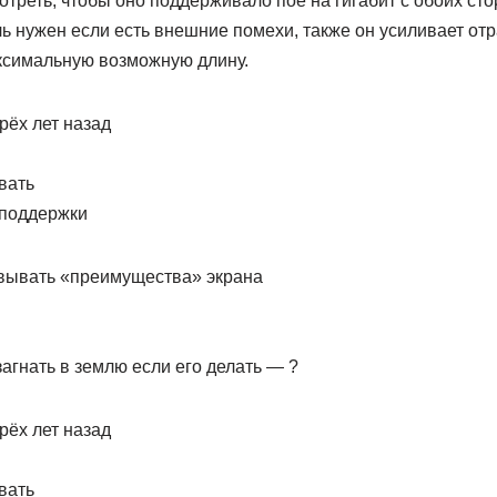
треть, чтобы оно поддерживало пое на гигабит с обоих сто
ь нужен если есть внешние помехи, также он усиливает от
аксимальную возможную длину.
рёх лет назад
вать
 поддержки
овывать «преимущества» экрана
агнать в землю если его делать — ?
рёх лет назад
вать