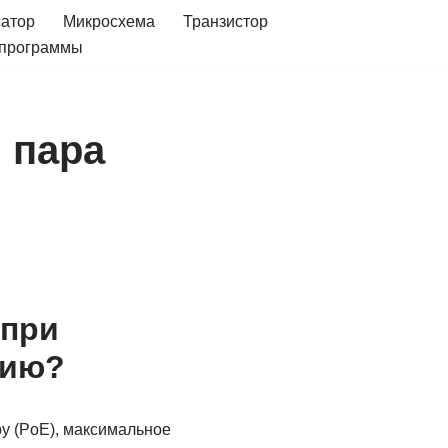
сатор
Микросхема
Транзистор
 программы
 пара
 при
нию?
у (PoE), максимальное