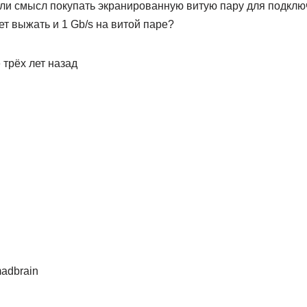
 ли смысл покупать экранированную витую пару для подключ
т выжать и 1 Gb/s на витой паре?
 трёх лет назад
adbrain