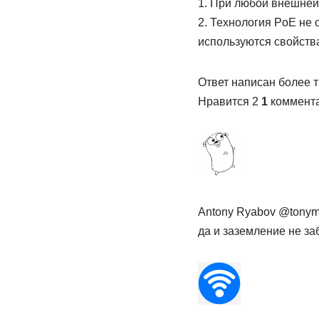
1. При любой внешней
2. Технология PoE не 
используются свойства
Ответ написан более т
Нравится 2
1
коммент
Antony Ryabov @tonym
да и заземление не за