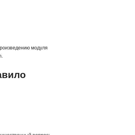
произведению модуля
n.
авило