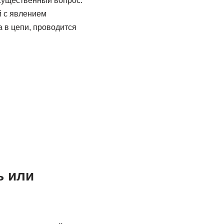
 существенный вопрос:
й с явлением
 в цепи, проводится
ь или