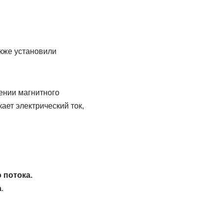
кже установили
ении магнитного
ает электрический ток,
 потока.
а
.