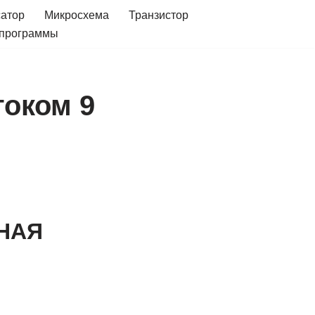
сатор
Микросхема
Транзистор
 программы
оком 9
ТНАЯ