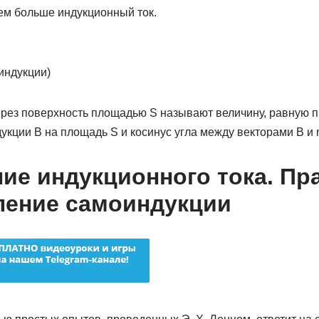
тем больше индукционный ток.
 индукции)
рез поверхность площадью S называют величину, равную 
укции В на площадь S и косинус угла между векторами В и 
ие индукционного тока. Пр
ление самоиндукции