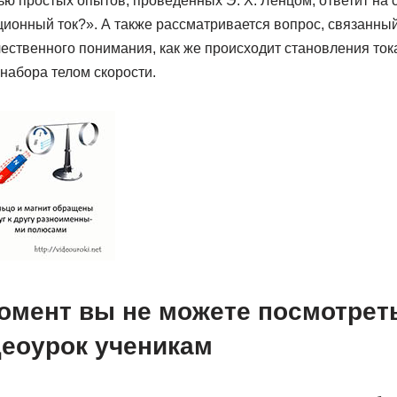
ью простых опытов, проведенных Э. Х. Ленцом, ответит на
ционный ток?». А также рассматривается вопрос, связанны
ественного понимания, как же происходит становления тока
набора телом скорости.
омент вы не можете посмотрет
деоурок ученикам