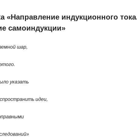
ка «Направление индукционного тока
ие самоиндукции»
земной шар,
этого.
ыло указать
аспространить идеи,
тправными
сследований»