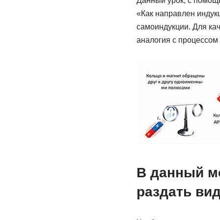
Данный урок, с помощ
«Как направлен индук
самоиндукции. Для кач
аналогия с процессом 
В данный м
раздать ви