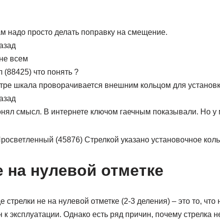
ам надо просто делать поправку на смещение.
назад
не всем
 (88425) что понять ?
тре шкала проворачивается внешним кольцом для установк
назад
понял смысл. В интернете ключом гаечным показывали. Но у 
росветленный (45876) Стрелкой указано установочное кол
е на нулевой отметке
 стрелки не на нулевой отметке (2-3 деления) – это то, что
н к эксплуатации. Однако есть ряд причин, почему стрелка н