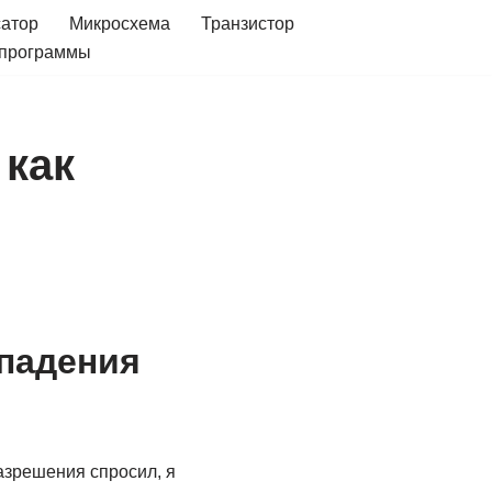
сатор
Микросхема
Транзистор
 программы
 как
 падения
азрешения спросил, я