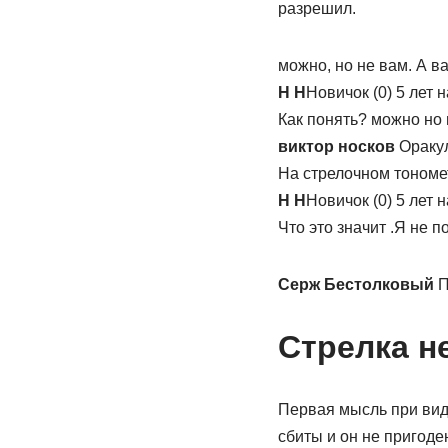
разрешил.
можно, но не вам. А в
Н Н
Новичок (0) 5 лет 
Как понять? можно но 
виктор носков
Оракул
На стрелочном тономе
Н Н
Новичок (0) 5 лет 
Что это значит .Я не 
Серж Бестолковый
П
Стрелка н
Первая мысль при виде
сбиты и он не пригоде