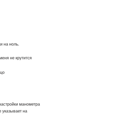
и на ноль.
меня не крутится
ьцо
 настройки манометра
е указывает на