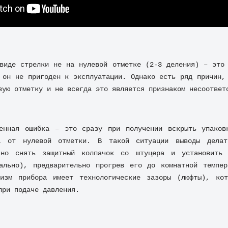
виде стрелки не на нулевой отметке (2-3 деления) – это 
 он не пригоден к эксплуатации. Однако есть ряд причин, 
вую отметку и не всегда это является признаком несоответ
ненная ошибка – это сразу при получении вскрыть упаковк
а от нулевой отметки. В такой ситуации выводы делать
чно снять защитный колпачок со штуцера и установить 
ально), предварительно прогрев его до комнатной темпер
низм прибора имеет технологические зазоры (люфты), кото
при подаче давления.