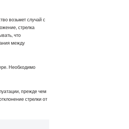
тво возьмет случай с
ожение, стрелка
вать, что
зания между
ере. Необходимо
плуатации, прежде чем
отклонение стрелки от