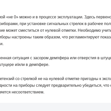
ой «не 0» можно и в процессе эксплуатации. Здесь первенс
иборами, при установке сигнальных стрелок в рабочее пол
е может сместиться от нулевой отметки. Необходимо учиты
иборы настроены таким образом, что регламентируют пока
и.
енная ситуация с засором демпфера или отверстия в штуц
штуцере и/или в демпфере.
ретензий со стрелкой не на нулевой отметке пригодны к экс
ности на приборы следует предварительно убедиться, что 
яется несоответствием.