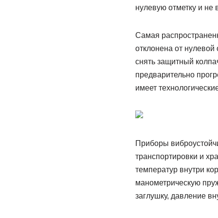
нулевую отметку и не 
Самая распространенна
отклонена от нулевой
снять защитный колпач
предварительно прогр
имеет технологически
Приборы виброустойч
транспортировки и хр
температур внутри ко
манометрическую пружи
заглушку, давление вн