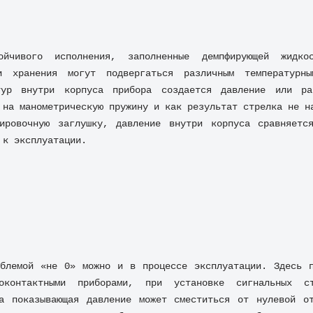
ойчивого исполнения, заполненные демпфирующей жидко
и хранения могут подвергаться различным температурны
тур внутри корпуса прибора создается давление или раз
 на манометрическую пружину и как результат стрелка не на
тировочную заглушку, давление внутри корпуса сравняется
 к эксплуатации.
блемой «не 0» можно и в процессе эксплуатации. Здесь п
оконтактными приборами, при установке сигнальных ст
а показывающая давление может сместиться от нулевой от