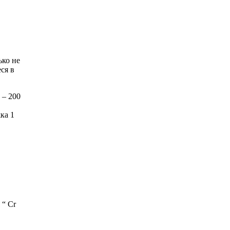
ько не
ся в
 – 200
ка 1
 “ Cr