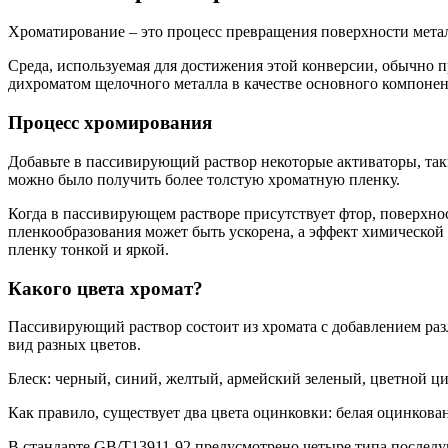
Хроматирование – это процесс превращения поверхности метал
Среда, используемая для достижения этой конверсии, обычно п
дихроматом щелочного металла в качестве основного компонен
Процесс хромирования
Добавьте в пассивирующий раствор некоторые активаторы, таки
можно было получить более толстую хроматную пленку.
Когда в пассивирующем растворе присутствует фтор, поверхно
пленкообразования может быть ускорена, а эффект химическо
пленку тонкой и яркой.
Какого цвета хромат?
Пассивирующий раствор состоит из хромата с добавлением ра
вид разных цветов.
Блеск: черный, синий, желтый, армейский зеленый, цветной ци
Как правило, существует два цвета оцинковки: белая оцинкова
В стандарте GB/T13911-92 предусмотрено четыре типа последу