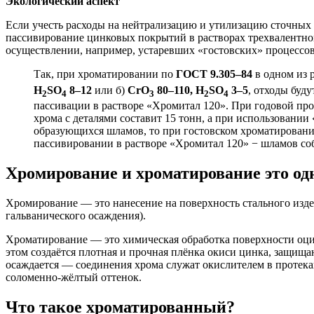
Экологический аспект
Если учесть расходы на нейтрализацию и утилизацию сточных 
пассивирование цинковых покрытий в растворах трехвалентно
осуществлении, например, устаревших «гостовских» процессо
Так, при хроматировании по
ГОСТ 9.305–84
в одном из р
H
SO
8–12
или б)
CrO
80–110, H
SO
3–5
, отходы буду
2
4
3
2
4
пассивации в растворе «Хромитал 120». При годовой про
хрома с деталями составит 15 тонн, а при использовании
образующихся шламов, то при гостовском хроматировании 
пассивировании в растворе «Хромитал 120» − шламов собере
Хромирование и хроматирование это од
Хромирование — это нанесение на поверхность стального изде
гальванического осаждения).
Хроматирование — это химическая обработка поверхности оцин
этом создаётся плотная и прочная плёнка окиси цинка, защища
осаждается — соединения хрома служат окислителем в протека
соломенно-жёлтый оттенок.
Что такое хроматированный?