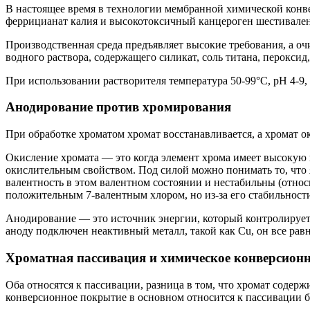
В настоящее время в технологии мембранной химической конв
феррицианат калия и высокотоксичный канцероген шестивален
Производственная среда предъявляет высокие требования, а оч
водного раствора, содержащего силикат, соль титана, пероксид
При использовании растворителя температура 50-99°С, рН 4-9,
Анодирование против хромирования
При обработке хроматом хромат восстанавливается, а хромат 
Окисление хромата — это когда элемент хрома имеет высокую 
окислительным свойством. Под силой можно понимать то, что я
валентность в этом валентном состоянии и нестабильны (относ
положительным 7-валентным хлором, но из-за его стабильности
Анодирование — это источник энергии, который контролирует 
аноду подключен неактивный металл, такой как Cu, он все равн
Хроматная пассивация и химическое конверсион
Оба относятся к пассивации, разница в том, что хромат содер
конверсионное покрытие в основном относится к пассивации б