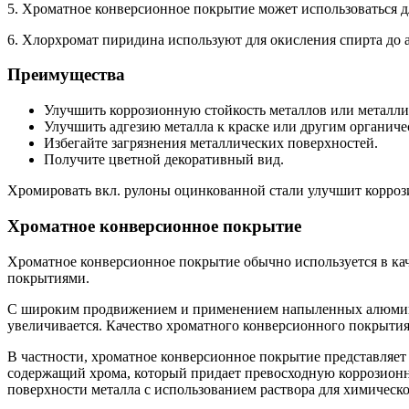
5. Хроматное конверсионное покрытие может использоваться д
6. Хлорхромат пиридина используют для окисления спирта до а
Преимущества
Улучшить коррозионную стойкость металлов или металл
Улучшить адгезию металла к краске или другим органич
Избегайте загрязнения металлических поверхностей.
Получите цветной декоративный вид.
Хромировать вкл. рулоны оцинкованной стали улучшит корроз
Хроматное конверсионное покрытие
Хроматное конверсионное покрытие обычно используется в к
покрытиями.
С широким продвижением и применением напыленных алюмин
увеличивается. Качество хроматного конверсионного покрыти
В частности, хроматное конверсионное покрытие представляет 
содержащий хрома, который придает превосходную коррозионн
поверхности металла с использованием раствора для химическ