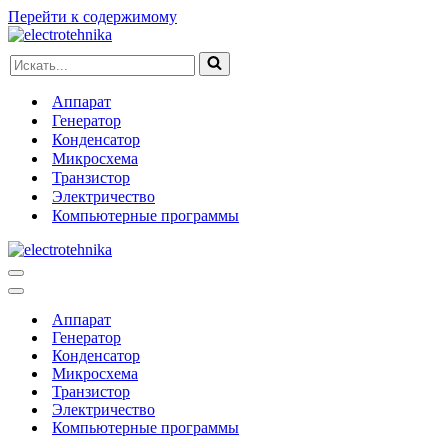
Перейти к содержимому
Искать...
Аппарат
Генератор
Конденсатор
Микросхема
Транзистор
Электричество
Компьютерные программы
Меню
навигации
Меню
навигации
Аппарат
Генератор
Конденсатор
Микросхема
Транзистор
Электричество
Компьютерные программы