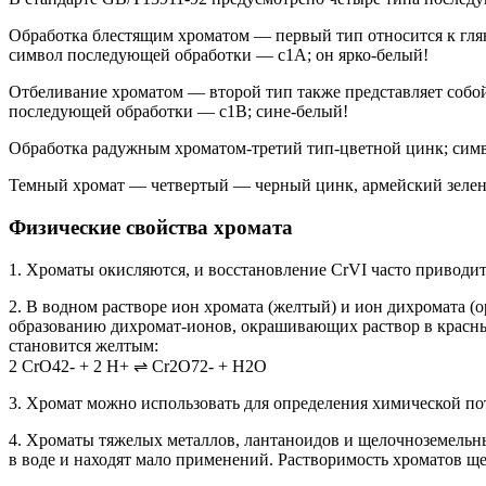
Обработка блестящим хроматом — первый тип относится к глян
символ последующей обработки — c1A; он ярко-белый!
Отбеливание хроматом — второй тип также представляет собо
последующей обработки — c1B; сине-белый!
Обработка радужным хроматом-третий тип-цветной цинк; симв
Темный хромат — четвертый — черный цинк, армейский зелен
Физические свойства хромата
1. Хроматы окисляются, и восстановление CrVI часто приводит 
2. В водном растворе ион хромата (желтый) и ион дихромата (
образованию дихромат-ионов, окрашивающих раствор в красный
становится желтым:
2 CrO42- + 2 H+ ⇌ Cr2O72- + H2O
3. Хромат можно использовать для определения химической по
4. Хроматы тяжелых металлов, лантаноидов и щелочноземель
в воде и находят мало применений. Растворимость хроматов щ