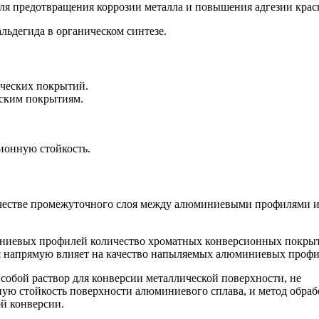
ля предотвращения коррозии металла и повышения адгезии крас
льдегида в органическом синтезе.
ических покрытий.
еским покрытиям.
ионную стойкость.
ачестве промежуточного слоя между алюминиевыми профилями 
иевых профилей количество хроматных конверсионных покры
я напрямую влияет на качество напыляемых алюминиевых профи
собой раствор для конверсии металлической поверхности, не
ую стойкость поверхности алюминиевого сплава, и метод обраб
ой конверсии.