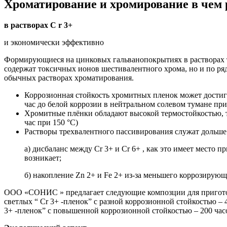
Хроматирование и хромирование в чем 
в растворах C r 3+
и экономически эффективно
Формирующиеся на цинковых гальванопокрытиях в растворах 
содержат токсичных ионов шестивалентного хрома, но и по р
обычных растворах хроматирования.
Коррозионная стойкость хромитных пленок может достиг
час до белой коррозии в нейтральном солевом тумане пр
Хромитные плёнки обладают высокой термостойкостью, т
час при 150 °С)
Растворы трехвалентного пассивирования служат дольше 
а) дисбаланс между Cr 3+ и Cr 6+ , как это имеет место
возникает;
б) накопление Zn 2+ и Fe 2+ из-за меньшего коррозирующ
ООО «СОНИС » предлагает следующие композции для приготов
светлых “ Cr 3+ -пленок” с разной коррозионной стойкостью – 4
3+ -пленок” с повышенной коррозионной стойкостью – 200 час