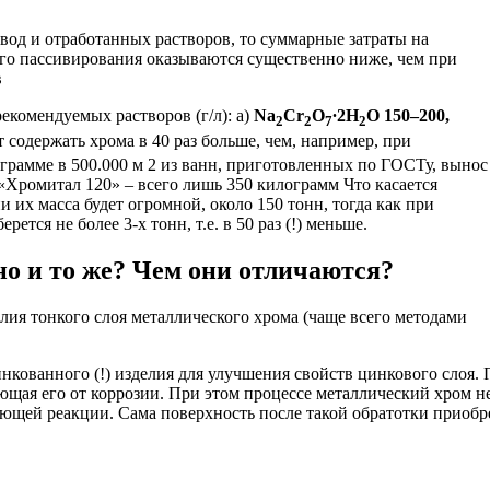
вод и отработанных растворов, то суммарные затраты на
го пассивирования оказываются существенно ниже, чем при
в
екомендуемых растворов (г/л): а)
Na
Cr
O
∙2H
O 150–200,
2
2
7
2
т содержать хрома в 40 раз больше, чем, например, при
грамме в 500.000 м 2 из ванн, приготовленных по ГОСТу, вынос
 «Хромитал 120» – всего лишь 350 килограмм Что касается
их масса будет огромной, около 150 тонн, тогда как при
тся не более 3-х тонн, т.е. в 50 раз (!) меньше.
но и то же? Чем они отличаются?
лия тонкого слоя металлического хрома (чаще всего методами
кованного (!) изделия для улучшения свойств цинкового слоя.
ющая его от коррозии. При этом процессе металлический хром н
ющей реакции. Сама поверхность после такой обратотки приобр