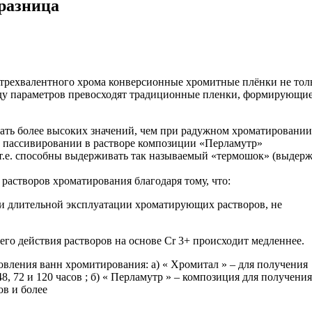
разница
трехвалентного хрома конверсионные хромитные плёнки не тол
яду параметров превосходят традиционные пленки, формирующие
ать более высоких значений, чем при радужном хроматировании
и пассивировании в растворе композиции «Перламутр»
.е. способны выдерживать так называемый «термошок» (выдерж
растворов хроматирования благодаря тому, что:
 при длительной эксплуатации хроматирующих растворов, не
его действия растворов на основе Cr 3+ происходит медленнее.
ления ванн хромитирования: а) « Хромитал » – для получения
8, 72 и 120 часов ; б) « Перламутр » – композиция для получения
ов и более