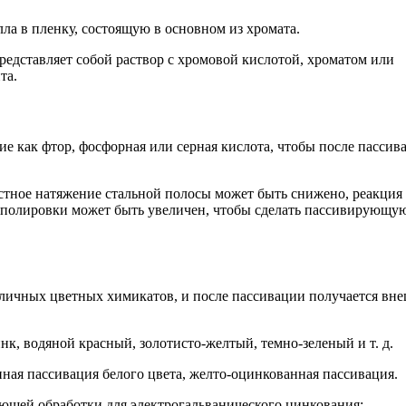
ла в пленку, состоящую в основном из хромата.
редставляет собой раствор с хромовой кислотой, хроматом или
та.
е как фтор, фосфорная или серная кислота, чтобы после пассив
стное натяжение стальной полосы может быть снижено, реакция
й полировки может быть увеличен, чтобы сделать пассивирующу
зличных цветных химикатов, и после пассивации получается вн
нк, водяной красный, золотисто-желтый, темно-зеленый и т. д.
нная пассивация белого цвета, желто-оцинкованная пассивация.
ющей обработки для электрогальванического цинкования: