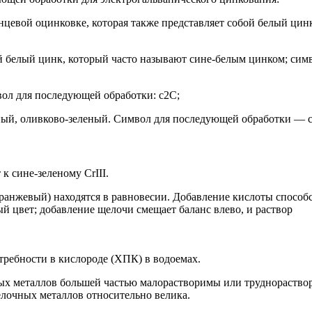
цевой оцинковке, которая также представляет собой белый цин
й белый цинк, который часто называют сине-белым цинком; сим
ол для последующей обработки: c2C;
ый, оливково-зеленый. Символ для последующей обработки — 
к сине-зеленому CrIII.
оранжевый) находятся в равновесии. Добавление кислоты способ
 цвет; добавление щелочи смещает баланс влево, и раствор
требности в кислороде (ХПК) в водоемах.
ных металлов большей частью малорастворимы или труднораств
елочных металлов относительно велика.