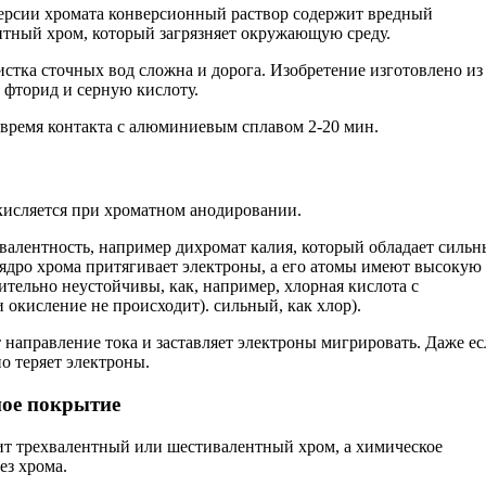
ерсии хромата конверсионный раствор содержит вредный
тный хром, который загрязняет окружающую среду.
истка сточных вод сложна и дорога. Изобретение изготовлено из
, фторид и серную кислоту.
 время контакта с алюминиевым сплавом 2-20 мин.
окисляется при хроматном анодировании.
валентность, например дихромат калия, который обладает силь
дро ​​хрома притягивает электроны, а его атомы имеют высокую
ительно неустойчивы, как, например, хлорная кислота с
 окисление не происходит). сильный, как хлор).
направление тока и заставляет электроны мигрировать. Даже ес
о теряет электроны.
ное покрытие
жит трехвалентный или шестивалентный хром, а химическое
ез хрома.