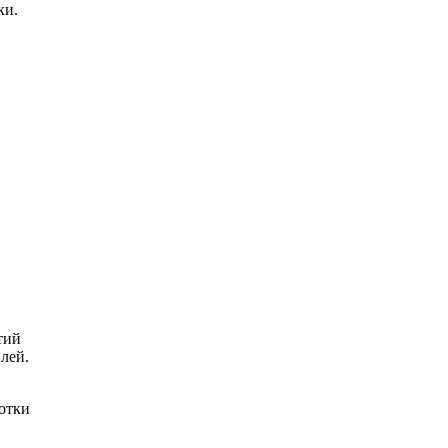
ки.
и
тий
лей.
отки