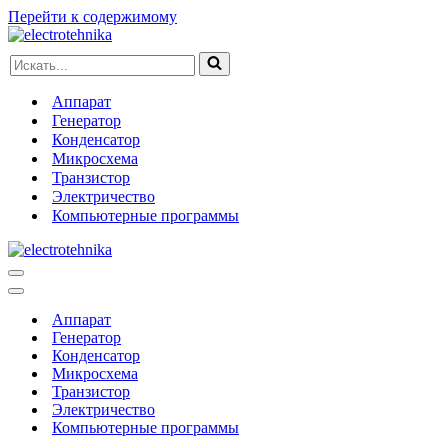
Перейти к содержимому
Искать...
Аппарат
Генератор
Конденсатор
Микросхема
Транзистор
Электричество
Компьютерные программы
Меню
навигации
Меню
навигации
Аппарат
Генератор
Конденсатор
Микросхема
Транзистор
Электричество
Компьютерные программы