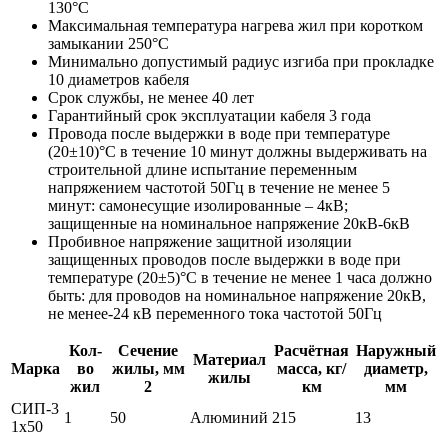
130°С
Максимальная температура нагрева жил при коротком
замыкании 250°С
Минимально допустимый радиус изгиба при прокладке
10 диаметров кабеля
Срок службы, не менее 40 лет
Гарантийный срок эксплуатации кабеля 3 года
Провода после выдержки в воде при температуре
(20±10)°C в течение 10 минут должны выдерживать на
строительной длине испытание переменным
напряжением частотой 50Гц в течение не менее 5
минут: самонесущие изолированные – 4кВ;
защищенные на номинальное напряжение 20кВ-6кВ
Пробивное напряжение защитной изоляции
защищенных проводов после выдержки в воде при
температуре (20±5)°С в течение не менее 1 часа должно
быть: для проводов на номинальное напряжение 20кВ,
не менее-24 кВ переменного тока частотой 50Гц
Кол-
Сечение
Расчётная
Наружный
Материал
Марка
во
жилы, мм
масса, кг/
диаметр,
жилы
жил
2
км
мм
СИП-3
1
50
Алюминий
215
13
1х50