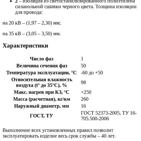
2
– изоляция из светостабилизированного полиэтилена
силанольной сшивки черного цвета. Толщина изоляции
для провода:
на 20 кВ – (1,97 – 2,30) мм;
на 35 кВ – (3,05 – 3,50) мм.
Характеристики
Число фаз
1
Величина сечения фаз
50
Температура эксплуатации, °С
-60 до +50
Относительная влажность
98
воздуха (t° до 35°С), %
Макс. нагрев при КЗ, °С
+250
Масса (расчетная), кг/км
260
Наружный диаметр, мм
16
ГОСТ 52373-2005, ТУ 16-
ГОСТ, ТУ
705.500-2006
Выполнение всех установленных правил позволит
эксплуатировать изделие весь срок службы – 40 лет.