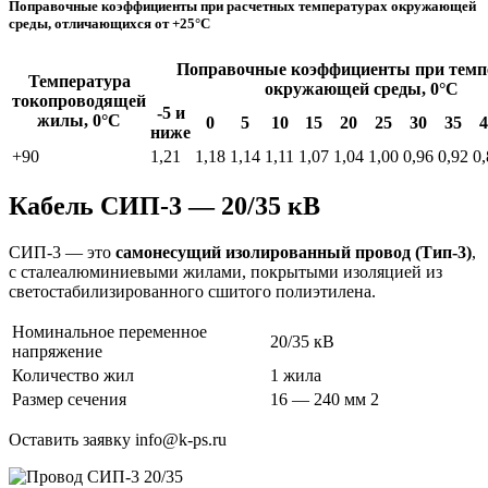
Поправочные коэффициенты при расчетных температурах окружающей
среды, отличающихся от +25°С
Поправочные коэффициенты при темп
Температура
окружающей среды, 0°С
токопроводящей
-5 и
жилы, 0°С
0
5
10
15
20
25
30
35
4
ниже
+90
1,21
1,18
1,14
1,11
1,07
1,04
1,00
0,96
0,92
0,
Кабель СИП-3 — 20/35 кВ
СИП-3 — это
самонесущий изолированный провод (Тип-3)
,
с сталеалюминиевыми жилами, покрытыми изоляцией из
светостабилизированного сшитого полиэтилена.
Номинальное переменное
20/35 кВ
напряжение
Количество жил
1 жила
Размер сечения
16 — 240 мм 2
Оставить заявку info@k-ps.ru