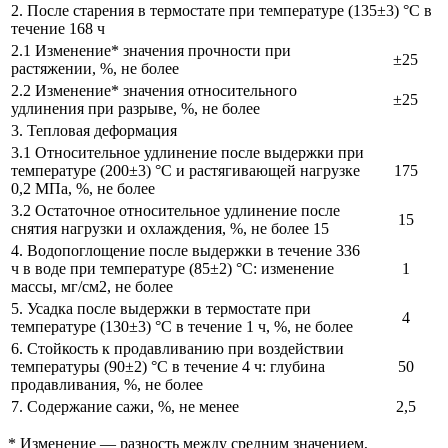
2. После старения в термостате при температуре (135±3) °С в
течение 168 ч
2.1 Изменение* значения прочности при
±25
растяжении, %, не более
2.2 Изменение* значения относительного
±25
удлинения при разрыве, %, не более
3. Тепловая деформация
3.1 Относительное удлинение после выдержки при
температуре (200±3) °С и растягивающей нагрузке
175
0,2 МПа, %, не более
3.2 Остаточное относительное удлинение после
15
снятия нагрузки и охлаждения, %, не более 15
4. Водопоглощение после выдержки в течение 336
ч в воде при температуре (85±2) °С: изменение
1
массы, мг/см2, не более
5. Усадка после выдержки в термостате при
4
температуре (130±3) °С в течение 1 ч, %, не более
6. Стойкость к продавливанию при воздействии
температуры (90±2) °С в течение 4 ч: глубина
50
продавливания, %, не более
7. Содержание сажи, %, не менее
2,5
* Изменение — разность между средним значением,