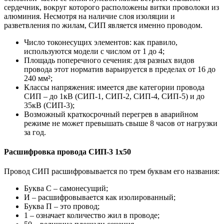
сердечник, вокруг которого расположены витки проволоки из
алюминия. Несмотря на наличие слоя изоляции и
разветвления по жилам, СИП является именно проводом.
Число токонесущих элементов: как правило,
используются модели с числом от 1 до 4;
Площадь поперечного сечения: для разных видов
провода этот норматив варьируется в пределах от 16 до
240 мм²;
Классы напряжения: имеется две категории провода
СИП – до 1кВ (СИП-1, СИП-2, СИП-4, СИП-5) и до
35кВ (СИП-3);
Возможный краткосрочный перегрев в аварийном
режиме не может превышать свыше 8 часов от нагрузки
за год.
Расшифровка провода СИП-3 1х50
Провод СИП расшифровывается по трем буквам его названия:
Буква С – самонесущий;
И – расшифровывается как изолированный;
Буква П – это провод;
1 – означает количество жил в проводе;