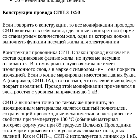
50 – величина площади сечения.
Конструкция провода СИП-3 1х50
Если говорить о конструкции, то все модификации проводов
СИП включают в себя жилы, сделанные в конкретной форме
со стандартным количеством жил, одна из которых должна
выполнять функции несущей жилы для электролинии.
Конструкция проводника СИП-1: такой провод включает в
состав одинаковые фазные жилы, но нулевые несущие
отличаются. В этом варианте нулевая жила не имеет
изоляционного слоя, а в марке с символом «н» – она покрыта
изоляцией. Если в конце маркировки имеется заглавная буква
А (например, СИП-1А), это означает, что нулевой вывод будет
покрыт изоляцией. Провод этой модификации применяется в
электросетях с уровнем напряжения до 1 кВ.
СИП-2 выполнен точно по такому же принципу, но
изоляционным материалом является сшитый полиэтилен,
сохраняющий превосходные механические и электрические
свойства при температуре 130 °С (обычный материал
потеряет форму уже при 85 градусах Цельсия). Проводники
этой марки применяются в условиях сложных погодных
явлений. Как и СИП-1, СИП-2 используется в линиях до 1 кВ.