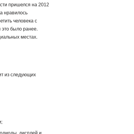
ости пришелся на 2012
да нравилось
тить человека с
 это было ранее.
циальных местах.
ит из следующих
;
тодиоды, дисплей и