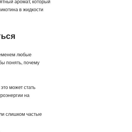
иятный аромат, который
никотина в жидкости
ться
временем любые
бы понять, почему
 это может стать
троэнергии на
ли слишком частые