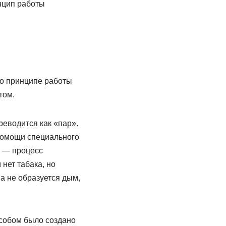
инцип работы
 о принципе работы
том.
реводится как «пар».
 помощи специального
г — процесс
нет табака, но
а не образуется дым,
собом было создано