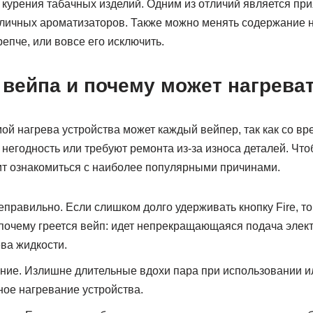
 курения табачных изделий. Одним из отличий является пр
азличных ароматизаторов. Также можно менять содержание 
репче, или вовсе его исключить.
 вейпа и почему может нагрева
мой нагрева устройства может каждый вейпер, так как со 
 негодность или требуют ремонта из-за износа деталей. Что
оит ознакомиться с наиболее популярными причинами.
правильно. Если слишком долго удерживать кнопку Fire, то
 почему греется вейп: идет непрекращающаяся подача элек
ва жидкости.
ние. Излишне длительные вдохи пара при использовании и
ное нагревание устройства.