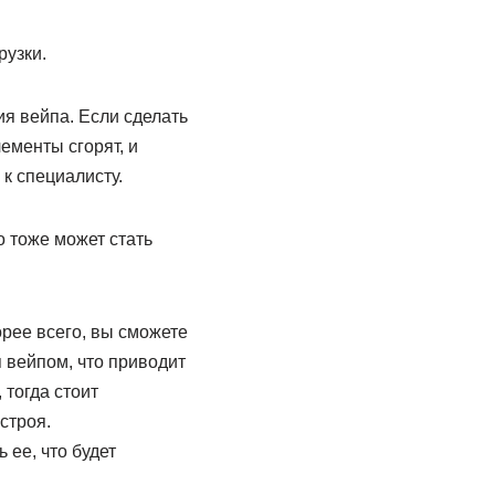
рузки.
я вейпа. Если сделать
лементы сгорят, и
 к специалисту.
о тоже может стать
орее всего, вы сможете
я вейпом, что приводит
 тогда стоит
строя.
ее, что будет