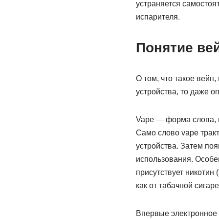
устраняется самостоят
испарителя.
Понятие ве
О том, что такое вейп
устройства, то даже о
Vape — форма слова, к
Само слово vape трак
устройства. Затем поя
использования. Особен
присутствует никотин 
как от табачной сигаре
Впервые электронное 