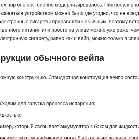
 тех пор оно постепенно модернизировалось. Пик популярн
ьзоваться устройством можно было где угодно, что не всег
лектронные сигареты приравняли к обычным, поэтому встре
венного питания или просто на улице можно уже реже, чем
лектронную сигарету, равно как и вейп, можно только в спе
трукции обычного вейпа
ложную конструкцию. Стандартная конструкция вейпа состо
бходим для запуска процесса испарения;
идкостью;
йзер, который связывает аккумулятор с баком для жидкости
висимости от модификации могут быть разные датчики, све