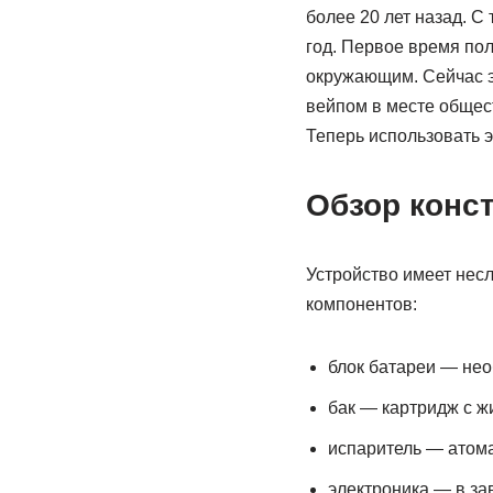
более 20 лет назад. С
год. Первое время пол
окружающим. Сейчас э
вейпом в месте общест
Теперь использовать э
Обзор конс
Устройство имеет нес
компонентов:
блок батареи — нео
бак — картридж с ж
испаритель — атома
электроника — в за