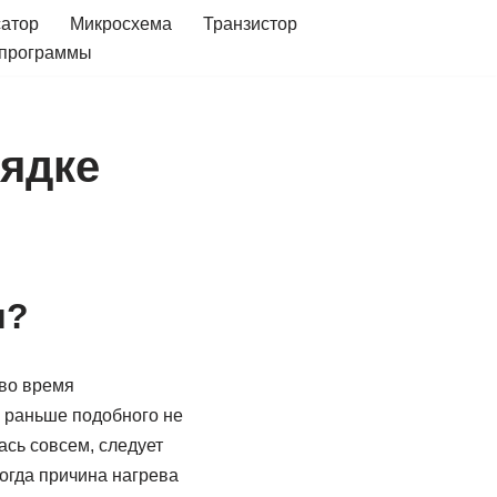
сатор
Микросхема
Транзистор
 программы
рядке
и?
 во время
м раньше подобного не
ась совсем, следует
огда причина нагрева