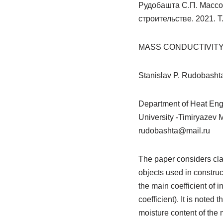
Рудобашта С.П. Массо
строительстве. 2021. Т.
MASS CONDUCTIVITY
Stanislav P. Rudobasht
Department of Heat Engi
University -Timiryazev 
rudobashta@mail.ru
The paper considers clas
objects used in construct
the main coefficient of i
coefficient). It is noted
moisture content of the 