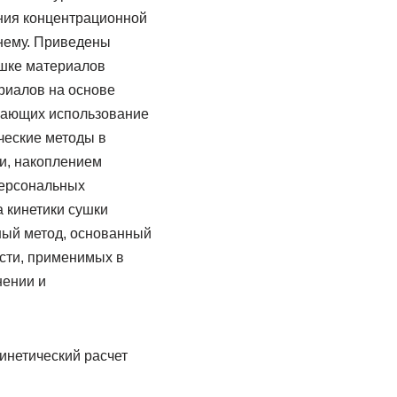
ения концентрационной
нему. Приведены
шке материалов
риалов на основе
агающих использование
ческие методы в
и, накоплением
персональных
 кинетики сушки
ный метод, основанный
сти, применимых в
нении и
инетический расчет