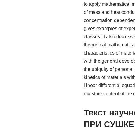
to apply mathematical me
of mass and heat conduct
concentration dependence 
gives examples of experi
classes. It also discusse
theoretical mathematica
characteristics of mater
with the general develop
the ubiquity of personal
kinetics of materials w
l inear differential equ
moisture content of the 
Текст науч
ПРИ СУШКЕ