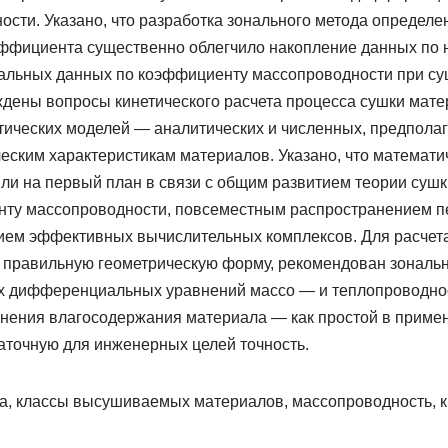
ости. Указано, что разработка зонального метода определ
эффициента существенно облегчило накопление данных по 
альных данных по коэффициенту массопроводности при су
ждены вопросы кинетического расчета процесса сушки мате
тических моделей — аналитических и численных, предпол
еским характеристикам материалов. Указано, что математи
и на первый план в связи с общим развитием теории сушк
нту массопроводности, повсеместным распространением 
ием эффективных вычислительных комплексов. Для расчета
правильную геометрическую форму, рекомендован зональ
х дифференциальных уравнений массо — и теплопроводно
енения влагосодержания материала — как простой в приме
точную для инженерных целей точность.
а, классы высушиваемых материалов, массопроводность, к