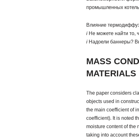
промышленных котел
Влияние термодиффуз
i
Не можете найти то, 
i
Надоели баннеры? Вы
MASS CONDU
MATERIALS
The paper considers cla
objects used in construct
the main coefficient of i
coefficient). It is noted
moisture content of the 
taking into account thes