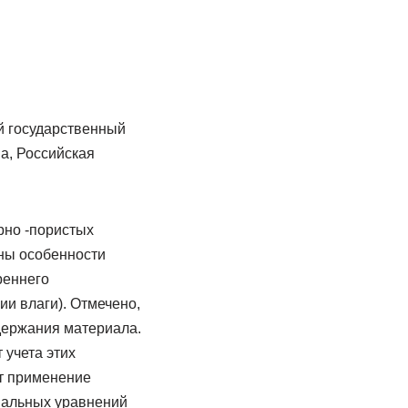
й государственный
а, Российская
рно -пористых
аны особенности
реннего
и влаги). Отмечено,
одержания материала.
 учета этих
т применение
иальных уравнений