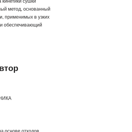
 кинетики сушки
ный метод, основанный
, применимых в узких
 и обеспечивающий
втор
НИКА
а основе отходов