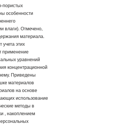
о-пористых
аны особенности
реннего
 влаги). Отмечено,
одержания материала.
 учета этих
т применение
иальных уравнений
ения концентрационной
нему. Приведены
шке материалов
риалов на основе
агающих использование
ческие методы в
и , накоплением
персональных