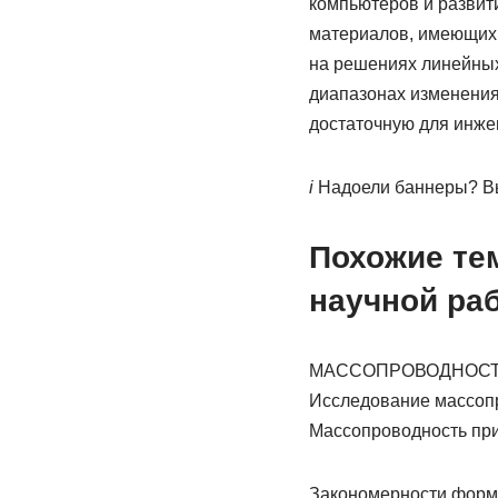
компьютеров и развит
материалов, имеющих 
на решениях линейных
диапазонах изменения
достаточную для инже
i
Надоели баннеры? Вы
Похожие тем
научной ра
МАССОПРОВОДНОСТЬ
Исследование массоп
Массопроводность при
Закономерности форми