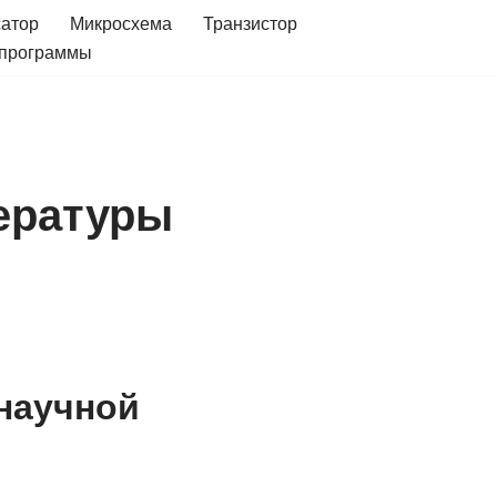
сатор
Микросхема
Транзистор
 программы
ературы
научной