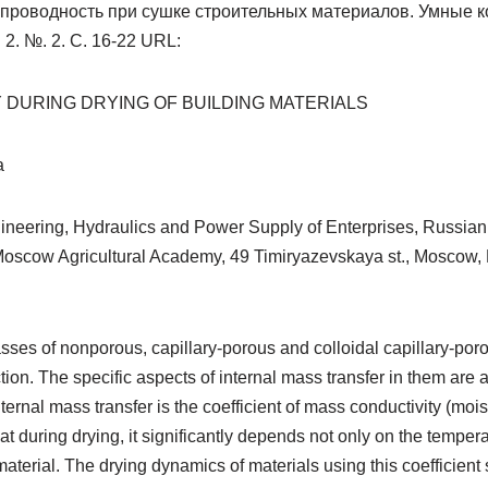
проводность при сушке строительных материалов. Умные к
 2. №. 2. С. 16-22 URL:
 DURING DRYING OF BUILDING MATERIALS
a
neering, Hydraulics and Power Supply of Enterprises, Russian
Moscow Agricultural Academy, 49 Timiryazevskaya st., Moscow,
ses of nonporous, capillary-porous and colloidal capillary-poro
ion. The specific aspects of internal mass transfer in them are an
nternal mass transfer is the coefficient of mass conductivity (mois
 that during drying, it significantly depends not only on the temper
material. The drying dynamics of materials using this coefficient