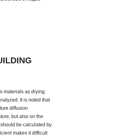
UILDING
s materials as drying
alyzed. It is noted that
ture diffusion
ature, but also on the
t should be calculated by
ient makes it difficult