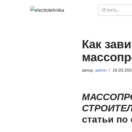
Перейти
к
содержимому
Как зав
массопр
автор:
admin
16.03.202
МАССОПР
СТРОИТЕ
статьи по