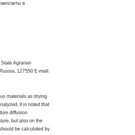
омпозиты в
 State Agrarian
 Russia, 127550 E-mail:
us materials as drying
alyzed. It is noted that
ture diffusion
ature, but also on the
 should be calculated by