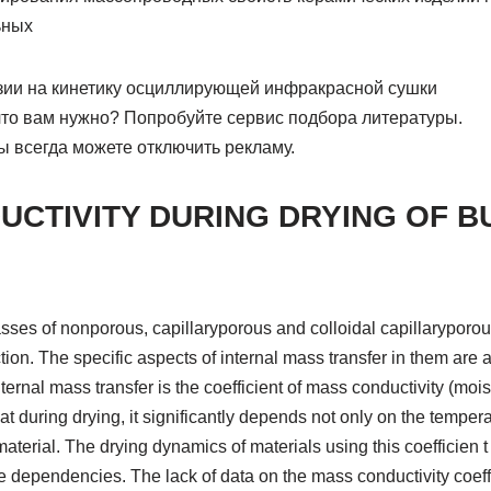
ьных
ии на кинетику осциллирующей инфракрасной сушки
что вам нужно? Попробуйте сервис подбора литературы.
 всегда можете отключить рекламу.
CTIVITY DURING DRYING OF B
sses of nonporous, capillaryporous and colloidal capillaryporou
ion. The specific aspects of internal mass transfer in them are an
nternal mass transfer is the coefficient of mass conductivity (mois
 that during drying, it significantly depends not only on the temper
material. The drying dynamics of materials using this coefficien 
e dependencies. The lack of data on the mass conductivity coeffic