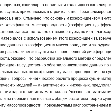
епористых, капиллярно-пористых и коллоидных капиллярн
ктов сушки, применяемых в строительстве. Проанализиров
еноса в них. Отмечено, что основным коэффициентом внут
ся коэффициент массопроводности (коэффициент диффузии
ственно зависит не только от температуры, но и от влагос
 материалов с использованием этого коэффициен та требует
твие данных по коэффициенту массопроводности затрудняе
ов расчета кинетики сушки на основе решений дифференц
ости. Указано, что разработка зонального метода определ
эффициента существенно облегчило накопление данных по 
альных данных по коэффициенту массопроводности при су
ждены вопросы кинетического расчета процесса сушки мате
тических моделей — аналитических и численных, предпол
еским характеристикам материалов. Указано, что математи
ли на первый план в связи с общим развитием теории сушк
нту массопроводности , повсеместным распространением 