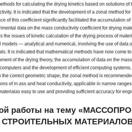
thods for calculating the drying kinetics based on solutions of t
ivity. It is indicated that the development of a zonal method for
of this coefficient significantly facilitated the accumulation of
mental data on the mass conductivity coefficient for drying mater
s the issues of kinetic calculation of the drying process of mater
l models — analytical and numerical, involving the use of data 
ials. It is indicated that mathematical methods have now come to
ment of the drying theory, the accumulation of data on the mass 
 computers and the development of efficient computing systems. 
ith the correct geometric shape, the zonal method is recommende
ations of m ass and heat conductivity, applicable in narrow ranges
materialas easy to use and providing sufficient accuracy for eng
ной работы на тему «МАССОП
 СТРОИТЕЛЬНЫХ МАТЕРИАЛО