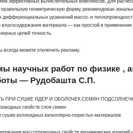
ием эффективных вычислительных комплексов. Для расчета
правильную геометрическую форму, рекомендован зональ
 дифференциальных уравнений массо- и теплопроводности
 влагосодержания материала — как простой в применении
нерных целей точность.
 всегда можете отключить рекламу.
ы научных работ по физике , а
боты — Рудобашта С.П.
 ПРИ СУШКЕ ЯДЕР И ОБОЛОЧЕК СЕМЯН ПОДСОЛНЕЧ
роводных свойств слоя семян
 сушке коллоидных капиллярно-пористых материалов
рования массопроводных свойств керамических изделий н