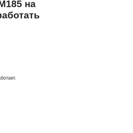
M185 на
работать
ботает.