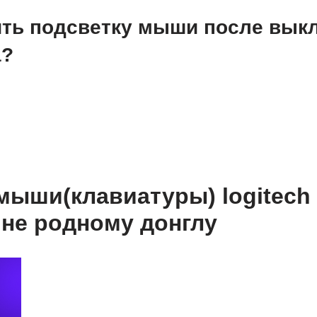
ить подсветку мыши после вык
а?
мыши(клавиатуры) logitech 
к не родному донглу