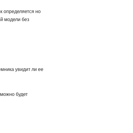
к определяется но
й модели без
емника увидит ли ее
 можно будет