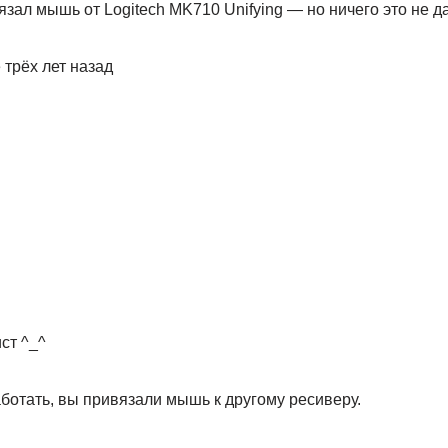
вязал мышь от Logitech MK710 Unifying — но ничего это не д
 трёх лет назад
ст ^_^
аботать, вы привязали мышь к другому ресиверу.