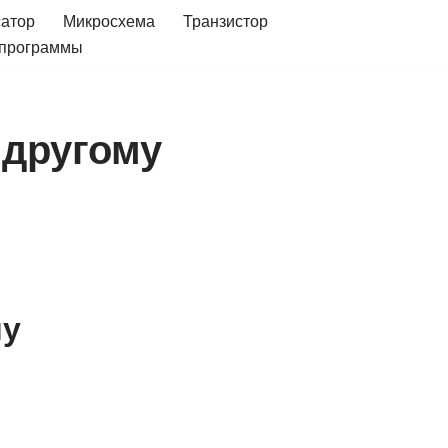
сатор
Микросхема
Транзистор
 программы
 другому
му