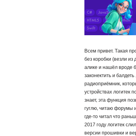
Всем привет. Такая пр
без коробки (везли из 
алике и нашёл вроде б
законектить и балдеть
радиоприёмник, которы
устройствах логитек по
знает, эта функция поз
гуглю, читаю форумы и 
где-то читал что рань
2017 году логитек слил
версии прошивки и вер