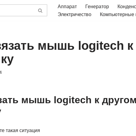
Аппарат
Генератор
Конден
Электричество
Компьютерные
язать мышь logitech к
ку
4
зать мышь logitech к друго
у
те такая ситуация