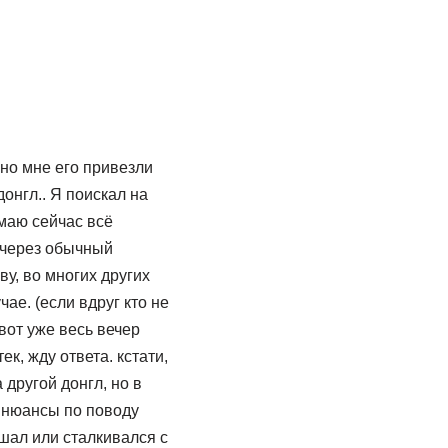
но мне его привезли
донгл.. Я поискал на
умаю сейчас всё
а через обычный
у, во многих других
чае. (если вдруг кто не
 вот уже весь вечер
к, жду ответа. кстати,
другой донгл, но в
и нюансы по поводу
ешал или сталкивался с