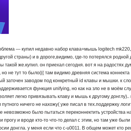
облема — купил недавно набор клава+мышь logitech mk220,
другой страны) и в дороге,видимо, где-то потерялся родной 
ы такой же.купил. он приехал сегодня. вот я на радостях д
 , но не тут то было((( там видимо древняя система коннект
й заточен заводом под конкретный id клавы и мышки. к слов
ддерживается функция unifying, но как на зло не в моём слу
воляет легко привязывать клаву и мышь к другому донглу)..
путного ничего не нахожу( уже писал в тех.поддержку логите
ше невозможно было пытаться переконнектить устройства на 
и прогу и вроде кто-то что-то делал с этим, но там уже был
сии донгла. у меня если что c-u0011. В общем может кто р