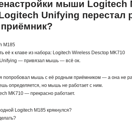
енастройки мыши Logitech 
Logitech Unifying перестал 
 приёмник?
h M185
 её к клаве из набора: Logitech Wireless Desctop MK710
 Unifying — привязал мышь — всё ок.
я попробовал мышь с её родным приёмником — а она не ра
шь определяется, но мышь не работает с ним.
tech MK710 — прекрасно работает.
одной Logitech M185 крякнулся?
делать?