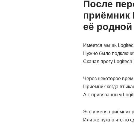
После пер
приёмник 
её родной
Имеется мышь Logitec
Нужно было подключить
Скачал прогу Logitech
Через некоторое врем
Приёмник когда втыкае
А с привязанным Logi
Это у меня приёмник р
Или же нужно что-то с