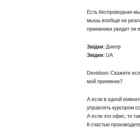
Есть беспроводная мыш
мышь вообще не реаги
приемника увидит ли 
Звідки:
Днепр
Звідки:
UA
Devidson: Скажите есл
мой приемник?
А если в одной комнат
управлять курсором со
А если это офис, то т
К счастью производите