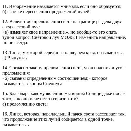
11. Изображение называется мнимым, если оно образуется:
б) в точке пересечения продолжений лучей;
12. Вследствие преломления света на границе раздела двух
сред световой луч:
«в) изменяет свое направление.», но вообще-то это опять
тупой вопрос. Световой луч МОЖЕТ изменить направление,
но не всегда.
13 Линза, у которой середина толще, чем края, называется…
в) Выпуклая
14. Согласно закону преломления света, угол падения и угол
преломления:
«б) связаны определенным соотношением;» которое
называется законом Снелиуса
15. Благодаря какому явлению мы видим Солнце даже после
того, как оно исчезает за горизонтом?
а) преломлению света;
16. Линза, которая, параллельный пачек света рассеивает так,
что продолжение этих лучей собирается в одной точке,
называется…