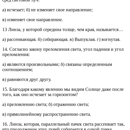
а) исчезает; б) не изменяет свое направление;
в) изменяет свое направление.
13 Линза, у которой середина толще, чем края, называется…
а) рассеивающая. б) собирающая. в) Выпуклая. г) вогнутая.
14. Согласно закону преломления света, угол падения и угол
преломления:
а) являются произвольными; б) связаны определенным
соотношением;
в) равняются друг другу.
15. Благодаря какому явлению мы видим Солнце даже после
того, как оно исчезает за горизонтом?
а) преломлению света; б) отражению света;
в) прямолинейному распространению света.
16. Линза, которая, параллельный пачек света рассеивает так,
что продолжение этих лучей собирается в одной точке,