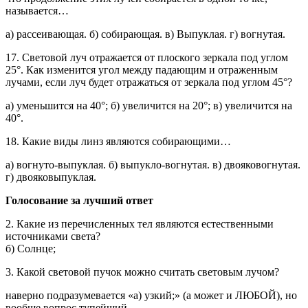
называется…
а) рассеивающая. б) собирающая. в) Выпуклая. г) вогнутая.
17. Световой луч отражается от плоского зеркала под углом
25°. Как изменится угол между падающим и отраженным
лучами, если луч будет отражаться от зеркала под углом 45°?
а) уменьшится на 40°; б) увеличится на 20°; в) увеличится на
40°.
18. Какие виды линз являются собирающими…
а) вогнуто-выпуклая. б) выпукло-вогнутая. в) двояковогнутая.
г) двояковыпуклая.
Голосование за лучший ответ
2. Какие из перечисленных тел являются естественными
источниками света?
б) Солнце;
3. Какой световой пучок можно считать световым лучом?
наверно подразумевается «а) узкий;» (а может и ЛЮБОЙ), но
вообще вопрос тупейший