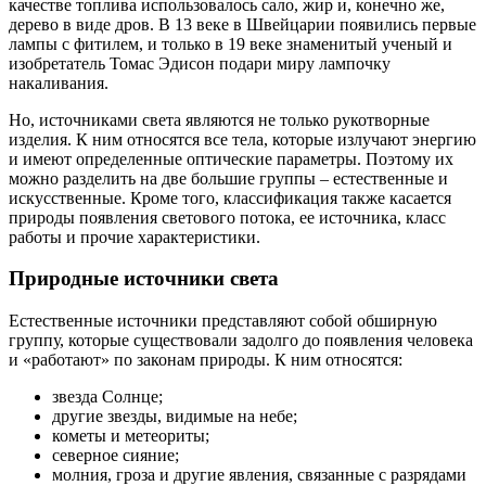
качестве топлива использовалось сало, жир и, конечно же,
дерево в виде дров. В 13 веке в Швейцарии появились первые
лампы с фитилем, и только в 19 веке знаменитый ученый и
изобретатель Томас Эдисон подари миру лампочку
накаливания.
Но, источниками света являются не только рукотворные
изделия. К ним относятся все тела, которые излучают энергию
и имеют определенные оптические параметры. Поэтому их
можно разделить на две большие группы – естественные и
искусственные. Кроме того, классификация также касается
природы появления светового потока, ее источника, класс
работы и прочие характеристики.
Природные источники
света
Естественные источники представляют собой обширную
группу, которые существовали задолго до появления человека
и «работают» по законам природы. К ним относятся:
звезда Солнце;
другие звезды, видимые на небе;
кометы и метеориты;
северное сияние;
молния, гроза и другие явления, связанные с разрядами