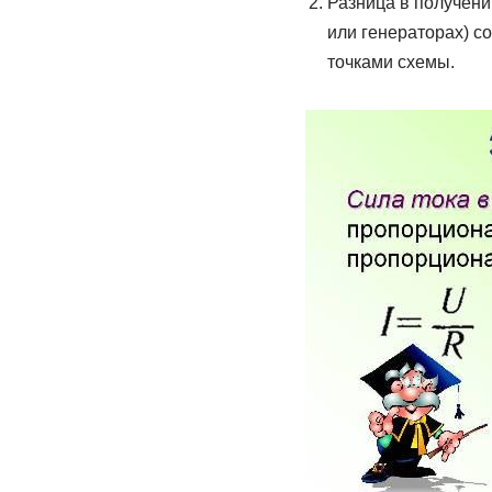
Разница в получени
или генераторах) с
точками схемы.