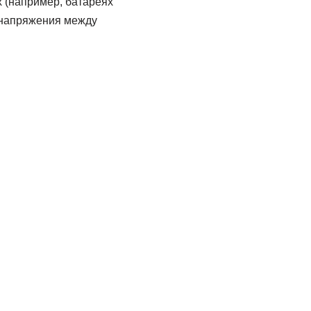
х (например, батареях
я напряжения между