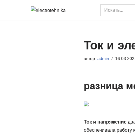
Перейти
к
содержимому
Ток и эл
автор:
admin
16.03.202
разница м
Ток
и
напряжение
два
обеспечивала работу к