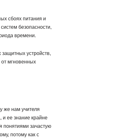
ых сбоях питания и
систем безопасности,
ериода времени.
 защитных устройств,
ы от мгновенных
у же нам учителя
 и ее знание крайне
мя понятиями зачастую
му, потому как с