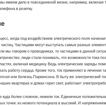
мы имеем дело в повседневной жизни, например, включая 
елефона в розетку.
ие
цесс, когда под воздействием электрического поля начина
частиц. Частицами могут выступать самые разные элементы
сли мы говорим о проводниках, то частицами в данной ситу
ктричество, люди стали понимать, что возможности тока по
бластях, включая медицину. Ведь электрические заряды по
ать работу сердца. Кроме того, ток применяют в лечении т
епсия или болезнь Паркинсона. В быту же электрический то
наших квартирах и домах горит свет, работают электроприб
е куда более сложное, нежели ток. Единичные положитель
х точек: из низкого потенциала в высокий. И напряжением