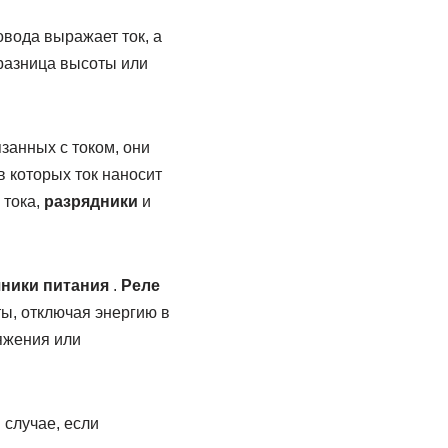
овода выражает ток, а
 разница высоты или
занных с током, они
в которых ток наносит
 тока,
разрядники
и
чники
питания
.
Реле
ы, отключая энергию в
яжения или
случае, если