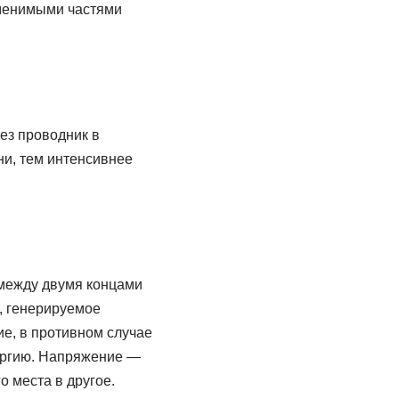
аменимыми частями
ез проводник в
ни, тем интенсивнее
 между двумя концами
, генерируемое
ие, в противном случае
нергию. Напряжение —
 места в другое.