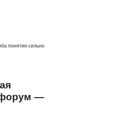
оба понятия сильно
ая
 форум —