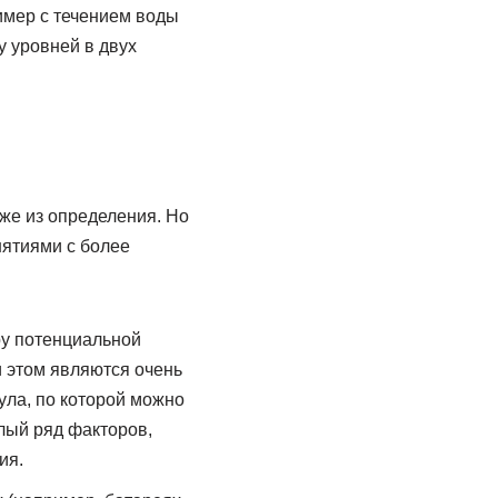
имер с течением воды
у уровней в двух
же из определения. Но
ятиями с более
ру потенциальной
и этом являются очень
мула, по которой можно
лый ряд факторов,
ия.