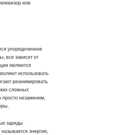
телевизор или
ется упорядоченное
, все зависит от
ации являются
зволяют использовать
могают реанимировать
аких сложных
к просто незаменим,
оры.
ные заряды
 называется энергия,