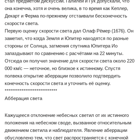
стал предметом дискуссий. Галилей и Гук допускали, что
она конечна, хотя и очень велика, в то время как Кеплер,
Декарт и Ферма по-прежнему отстаивали бесконечность
скорости света.
Первую оценку скорости света дал Олаф Рёмер (1676). Он
заметил, что когда Земля и Юпитер находятся по разные
стороны от Солнца, затмения спутника Юпитера Ио
запаздывают по сравнению с расчётами на 22 минуты.
Отсюда он получил значение для скорости света около 220
000 км/с — неточное, но близкое к истинному. Спустя
полвека открытие аберрации позволило подтвердить
конечность скорости света и уточнить её оценку.
****************************
Абберация света
Кажущееся отклонение небесных светил от их истинного
положения на небесном своде, вызванное относительным
движением светила и наблюдателя. Явление аберрации
обусловлено тем, что свет распространяется с конечной