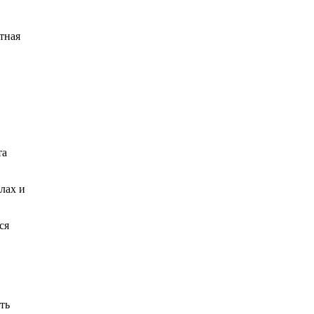
тная
та
лах и
ся
ть