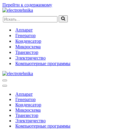
Перейти к содержимому
Искать...
Аппарат
Генератор
Конденсатор
Микросхема
Транзистор
Электричество
Компьютерные программы
Меню
навигации
Меню
навигации
Аппарат
Генератор
Конденсатор
Микросхема
Транзистор
Электричество
Компьютерные программы