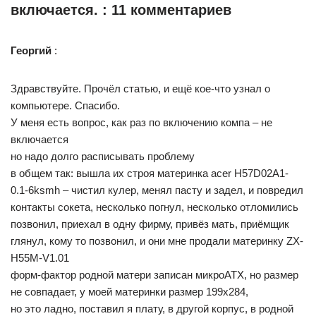
включается. : 11 комментариев
Георгий
:
Здравствуйте. Прочёл статью, и ещё кое-что узнал о
компьютере. Спасибо.
У меня есть вопрос, как раз по включению компа – не
включается
но надо долго расписывать проблему
в общем так: вышла их строя материнка acer H57D02A1-
0.1-6ksmh – чистил кулер, менял пасту и задел, и повредил
контакты сокета, несколько погнул, несколько отломились
позвонил, приехал в одну фирму, привёз мать, приёмщик
глянул, кому то позвонил, и они мне продали материнку ZX-
H55M-V1.01
форм-фактор родной матери записан микроАТХ, но размер
не совпадает, у моей материнки размер 199х284,
но это ладно, поставил я плату, в другой корпус, в родной