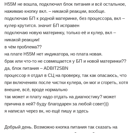
Н55М не вошла, подключил блок питания и всё остальное,
нажимаю кнопку вкл. – никакой реакции, вообще.
подключаю БП к родной материнке, без процессора, вкл –
кулер крутится. значит БП исправен
подключаю новую материнку, только её и кулер, вкл –
никакой реакции!
в чём проблема??
на плате Н55М нет индикатора, но плата новая.
брак или что-то не совмещается у БП и новой материнки??
да, блок питания – ADBIT2SBN
процессор я отдал в СЦ на проверку, так как опасаюсь, что
при включениях после чистки кулера, он мог и сгореть, хотя
внешне, всё, вроде нормально
так может и плату надо отдать на диагностику? может
причина в ней? буду благодарен за любой совет)))
я написал через вк, но ещё пишу и здесь
Добрый день. Возможно кнопка питания так сказать на