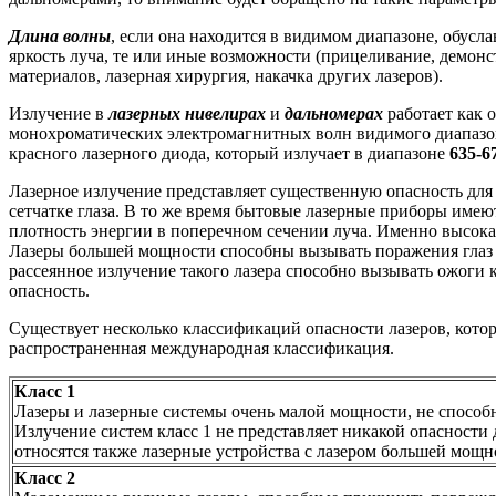
Длина волны
, если она находится в видимом диапазоне, обусла
яркость луча, те или иные возможности (прицеливание, демонс
материалов, лазерная хирургия, накачка других лазеров).
Излучение в
лазерных нивелирах
и
дальномерах
работает как 
монохроматических электромагнитных волн видимого диапазона
красного лазерного диода, который излучает в диапазоне
635-6
Лазерное излучение представляет существенную опасность для 
сетчатке глаза. В то же время бытовые лазерные приборы име
плотность энергии в поперечном сечении луча. Именно высока
Лазеры большей мощности способны вызывать поражения глаз д
рассеянное излучение такого лазера способно вызывать ожоги 
опасность.
Существует несколько классификаций опасности лазеров, кото
распространенная международная классификация.
Класс 1
Лазеры и лазерные системы очень малой мощности, не способн
Излучение систем класс 1 не представляет никакой опасности
относятся также лазерные устройства с лазером большей мощ
Класс 2