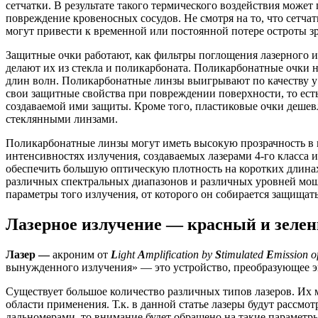
сетчатки. В результате такого термического воздействия може
повреждение кровеносных сосудов. Не смотря на то, что сетча
могут привести к временной или постоянной потере остроты зр
Защитные очки работают, как фильтры поглощения лазерного и
делают их из стекла и поликарбоната. Поликарбонатные очки
длин волн. Поликарбонатные линзы выигрывают по качеству 
свои защитные свойства при повреждении поверхности, то ест
создаваемой ими защиты. Кроме того, пластиковые очки дешевл
стеклянными линзами.
Поликарбонатные линзы могут иметь высокую прозрачность в в
интенсивностях излучения, создаваемых лазерами 4-го класса 
обеспечить большую оптическую плотность на коротких длина
различных спектральных диапазонов и различных уровней мощ
параметры того излучения, от которого он собирается защищать
Лазерное излучение — красный и зелены
Лазер —
акроним от
L
ight
A
mplification by
S
timulated
E
mission o
вынужденного излучения» — это устройство, преобразующее э
Существует большое количество различных типов лазеров. Их м
области применения. Т.к. в данной статье лазеры будут рассмо
дальномерами, то внимание будет обращено на такие параметр