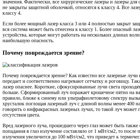
значения. Фактически, все хирургические лазеры и лазеры для 
не закрыты защитной оболочкой, относятся к классу 4. Все ла
классу 4.
Если более мощный лазер класса 3 или 4 полностью закрыт за
вся система может быть отнесена к классу 1. Более опасный ла
устройства, которые могут работать на нескольких длинах во
наибольшую опасность.
Почему повреждается зрение?
Почему повреждается зрение? Как известно все лазерные лучи н
передает и соответственно нагревают сетчатку и роговицу. Так
лазер опаснее. Короткие, сфокусированные лучи света проходят
больше. Сформированный луч поражает крошечное пятно на ваш
правило, ближе к синему или ультрафиолетовому спектру вызы
хрусталик поглощая лазерный луч с длиной волны менее 400 н
говорить о инфракрасных лазерных лучах, то такой луч может 
отсутствия цвета.
Вред лазерного луча, прошедшего через глаз может быть также 
попадания в глаз излучение составляло от 1 мВт/см2, то после 
излучения увеличится до 100 мВт/см2, что приведет к термич