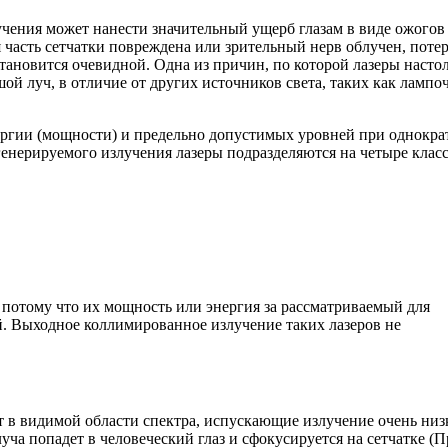
лучения может нанести значительный ущерб глазам в виде ожогов
 часть сетчатки повреждена или зрительный нерв облучен, поте
тановится очевидной. Одна из причин, по которой лазеры насто
шой луч, в отличие от других источников света, таких как лампо
нергии (мощности) и предельно допустимых уровней при однокр
енерируемого излучения лазеры подразделяются на четыре класс
, потому что их мощность или энергия за рассматриваемый для
 Выходное коллимированное излучение таких лазеров не
ют в видимой области спектра, испускающие излучение очень низ
уча попадет в человеческий глаз и сфокусируется на сетчатке (