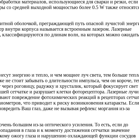
обработки материалов, использующиеся для сварки и резки, если
зеры со средней выходной мощностью более 0.5 W также относятс
щитной оболочкой, преграждающей путь опасной лучистой энерги
зер внутри корпуса называется встроенным лазером. Лазерные
лн, классифицируются по длинам волн, на которых можно ожидать
есут энергию и тепло, и чем мощнее луч света, тем больше тепл
же не стоит забывать о длительности импульса, чем он короче, те
 через роговицу, радужку и хрусталик, который фокусирует свет
ей сетчатке и разрушает клетки фоторецептора. Лазерные лучи,
вают повреждение фотохимических реакций в рецепторах сетчат
анометров, что приводит к риску возникновения катаракты. Есл
повредить Ваш глаз, даже не вызывая рефлекс моргания из-за
очень большим из-за оптического усиления. То есть, если до
попадания в глаза и к моменту достижения сетчатки значение
ескому ожогу глаза и нарушению охлаждающей функции сосудов