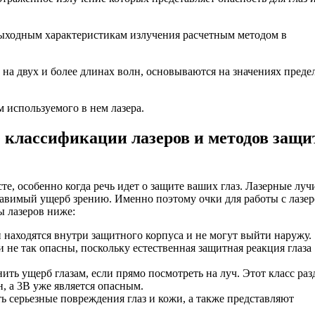
выходным характеристикам излучения расчетным методом в
 на двух и более длинах волн, основываются на значениях преде
м используемого в нем лазера.
 классификации лазеров и методов защ
те, особенно когда речь идет о защите ваших глаз. Лазерные луч
равимый ущерб зрению. Именно поэтому очки для работы с лазе
ы лазеров ниже:
и находятся внутри защитного корпуса и не могут выйти наружу.
 не так опасны, поскольку естественная защитная реакция глаза
ить ущерб глазам, если прямо посмотреть на луч. Этот класс раз
н, а 3B уже является опасным.
ь серьезные повреждения глаз и кожи, а также представляют