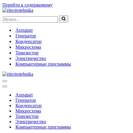
Перейти к содержимому
Искать...
Аппарат
Генератор
Конденсатор
Микросхема
Транзистор
Электричество
Компьютерные программы
Меню
навигации
Меню
навигации
Аппарат
Генератор
Конденсатор
Микросхема
Транзистор
Электричество
Компьютерные программы