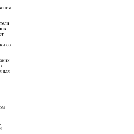
жения
ители
нов
ют
ки со
соких
о
я для
вом
.
,
и