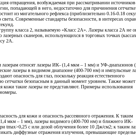
еакция отвращения, возбуждаемая при рассматривании источников
ргии, попадающей в него, недостаточно для причинения сетчатке
стоит из мигательного рефлекса (приблизительно 0.16-0.18 секу
о света. Современные стандарты безопасности, в интересах охра
секунд.
группу класса 2, называемую «Класс 2А». Лазеры класса 2А не 
во лазерных сканеров, использующихся в торговых точках (касса
ссу 2А.
 лазерам относят лазеры ИК- (1,4 мкм – 1 мм) и УФ-диапазонов (
еские лазеры в видимом диапазоне (400-700 нм) и импульсные л
здают опасность для глаз, поскольку реакция естественного
ию сетчатки безопасным в данный момент уровнем. Также может
ля кожи такие лазеры не представляют. Примеры использования
ьномеры.
пасность для кожи и опасность рассеянного отражения. К таким
1,4 мкм – 1 мм), лазеры видимого (400-700 нм) и ближнего ИК-
ри tmax>0,25 с или дозой облучения более 10 Дж/см2; к таким ла
озникать диффузные отражения излучения, превышающие предель