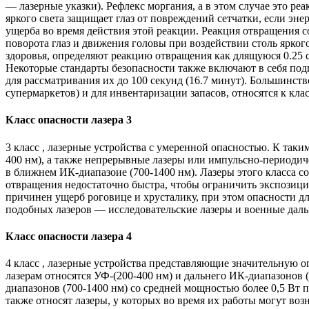
— лазерные указки). Рефлекс моргания, а в этом случае это р
яркого света защищает глаз от повреждений сетчатки, если эне
ущерба во время действия этой реакции. Реакция отвращения со
поворота глаз и движения головы при воздействии столь ярког
здоровья, определяют реакцию отвращения как длящуюся 0.25 
Некоторые стандарты безопасности также включают в себя под
для рассматривания их до 100 секунд (16.7 минут). Большинст
супермаркетов) и для инвентаризации запасов, относятся к кла
Класс опасности лазера 3
3 класс , лазерные устройства с умеренной опасностью. К таким
400 нм), а также непрерывные лазеры или импульсно-периодич
в ближнем ИК-диапазоие (700-1400 нм). Лазеры этого класса со
отвращения недостаточно быстра, чтобы ограничить экспозиц
причинен ущерб роговице и хрусталику, при этом опасности д
подобных лазеров — исследовательские лазеры и военные дал
Класс опасности лазера 4
4 класс , лазерные устройства представляющие значительную о
лазерам относятся УФ-(200-400 нм) и дальнего ИК-диапазонов (
диапазонов (700-1400 нм) со средней мощностью более 0,5 Вт п
также относят лазеры, у которых во время их работы могут в