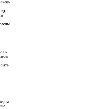
 очень
нд),
ны
опасны
х
200-
азеры
 быть
зерам
ные