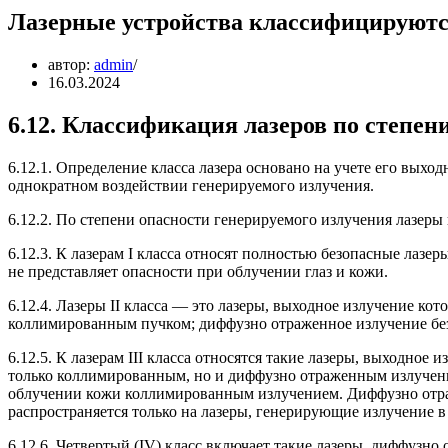
Лазерные устройства классифицируются
автор:
admin
16.03.2024
6.12. Классификация лазеров по степен
6.12.1. Определение класса лазера основано на учете его вых
однократном воздействии генерируемого излучения.
6.12.2. По степени опасности генерируемого излучения лазеры 
6.12.3. К лазерам I класса относят полностью безопасные лазе
не представляет опасности при облучении глаз и кожи.
6.12.4. Лазеры II класса — это лазеры, выходное излучение ко
коллимированным пучком; диффузно отраженное излучение безоп
6.12.5. К лазерам III класса относятся такие лазеры, выходное
только коллимированным, но и диффузно отраженным излучени
облучении кожи коллимированным излучением. Диффузно отраж
распространяется только на лазеры, генерирующие излучение в 
6.12.6. Четвертый (IV) класс включает такие лазеры, диффузно