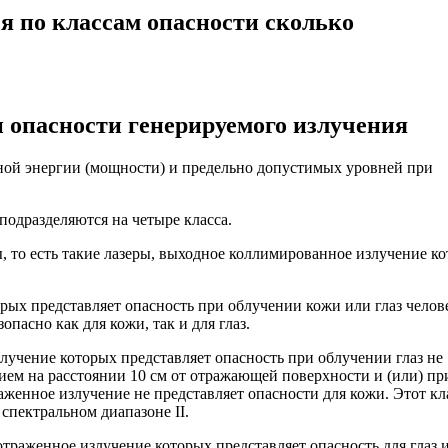
 по классам опасности сколько
и опасности генерируемого излучения
одной энергии (мощности) и предельно допустимых уровней при
подразделяются на четыре класса.
ры, то есть такие лазеры, выходное коллимированное излучение к
торых представляет опасность при облучении кожи или глаз челов
асно как для кожи, так и для глаз.
 излучение которых представляет опасность при облучении глаз не
ем на расстоянии 10 см от отражающей поверхности и (или) пр
енное излучение не представляет опасности для кожи. Этот кл
спектральном диапазоне II.
 отраженное излучение которых представляет опасность для глаз 