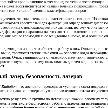
т произойти кровоизлияние в стекловидное тело и последующее
тка может восстановиться от незначительных повреждений, пора
ения или к полной слепоте. классификация лазеров
злучения, что значительно снижает его интенсивность. Изготов
 насыщаются красителями для фильтрации определенных диапазо
у стеклянных с поглощающими покрытиями, потому что не меня
ь деформации и царапины на этих линзах не влияют на степень
е, они менее громоздки и более удобны в носке, чем большие оч
идимом диапазоне, что облегчает работу в них. Однако при вы
и выше, требуются стеклянные очки — особенно когда необходим
х волн. Очки, защищающие от лазерного излучения, выпускаютс
ности излучения, поэтому пользователь должен хорошо знать
ся.
й лазер, безопасность лазеров
f
R
adiation
, что дословно переводится «усиление света посредст
нергию накачки в энергию узконаправленного потока излучения
ожно разделять на группы по источнику накачки, рабочему телу
трены в контексте безопасности работы с лазерными нивелирами 
ы, как
рабочая длина волны
(нм) и
мощность излучения
(мВт).