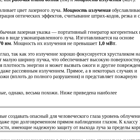
вливает цвет лазерного луча.
Мощность излучения
обуславлива
трация оптических эффектов, считывание штрих-кодов, резка и 
обычная лазерная указка — портативный генератор когерентных 
 в виде узконаправленного луча. Изготавливается на основе
70 нм
. Мощность их излучения не превышает
1,0 мВт
.
глаз, так как это излучение хорошо фокусируется хрусталиком н
ют малую ширину пучка, что обеспечивает высокую поверхностн
я плотность энергии и может вызвать ожоги и другие поврежден
аже рассеянным излучением. Прямое, а в некоторых случаях и
кожи (вплоть до полного разрушения) и представляет пожарную
рые, однако, весьма похожи. Ниже приведена наиболее
ые создавать опасный для человеческого глаза уровень облучени
 даже при долговременном прямом наблюдении глазом. К классу 
ности, имеющие надежную защиту от выхода луча за пределы кор