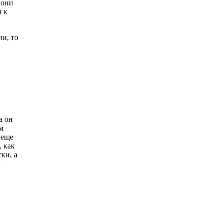
 они
я к
и, то
а он
м
 еще
 как
ки, а
и