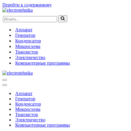
Перейти к содержимому
Искать...
Аппарат
Генератор
Конденсатор
Микросхема
Транзистор
Электричество
Компьютерные программы
Меню
навигации
Меню
навигации
Аппарат
Генератор
Конденсатор
Микросхема
Транзистор
Электричество
Компьютерные программы