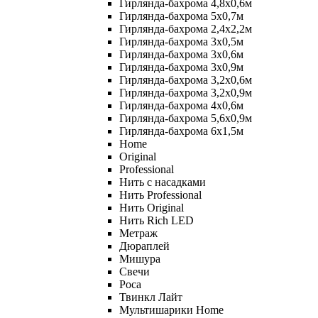
Гирлянда-бахрома 4,8х0,6м
Гирлянда-бахрома 5х0,7м
Гирлянда-бахрома 2,4х2,2м
Гирлянда-бахрома 3х0,5м
Гирлянда-бахрома 3х0,6м
Гирлянда-бахрома 3х0,9м
Гирлянда-бахрома 3,2х0,6м
Гирлянда-бахрома 3,2х0,9м
Гирлянда-бахрома 4х0,6м
Гирлянда-бахрома 5,6х0,9м
Гирлянда-бахрома 6х1,5м
Home
Original
Professional
Нить с насадками
Нить Professional
Нить Original
Нить Rich LED
Метраж
Дюраплей
Мишура
Свечи
Роса
Твинкл Лайт
Мультишарики Home