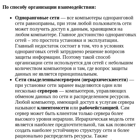
По способу организации взаимодействия:
Одноранговые сети
— все компьютеры одноранговой
сети равноправны, при этом любой пользователь сети
может получить доступ к данным, хранящимся на
любом компьютере. Главное достоинство одноранговых
сетей – это простота установки и эксплуатации.
Главный недостаток состоит в том, что в условиях
одноранговых сетей затруднено решение вопросов
защиты информации. Поэтому такой способ
организации сети используется для сетей с небольшим
количеством компьютеров и там, где вопрос защиты
данных не является принципиальным.
Сети с
выделенным
сервером
(
иерархические
сети
) —
при установке сети заранее выделяются один или
несколько
серверов
— компьютеров, управляющих
обменом данных по сети и распределением ресурсов.
Любой компьютер, имеющий доступ к услугам сервера
называют
клиентом
сети
или
рабочей
станцией
. Сам
сервер может быть клиентом только сервера более
высокого уровня иерархии. Иерархическая модель сети
является наиболее предпочтительной, так как позволяет
создать наиболее устойчивую структуру сети и более
рационально распределить ресурсы. Также