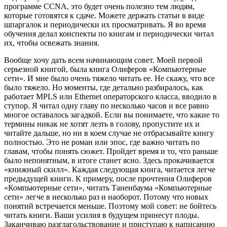
программе CCNA, это будет очень полезно тем людям,
которые готовятся к сдаче. Можете держать статьи в виде
шпаргалок и периодически их просматривать. Я во время
обучения делал конспекты по книгам и периодически читал
их, чтобы освежать знания.
Вообще хочу дать всем начинающим совет. Моей первой
серьезной книгой, была книга Олиферов «Компьютерные
сети». И мне было очень тяжело читать ее. Не скажу, что все
было тяжело. Но моменты, где детально разбиралось, как
работает MPLS или Ethernet операторского класса, вводило в
ступор. Я читал одну главу по несколько часов и все равно
многое оставалось загадкой. Если вы понимаете, что какие то
термины никак не хотят лезть в голову, пропустите их и
читайте дальше, но ни в коем случае не отбрасывайте книгу
полностью. Это не роман или эпос, где важно читать по
главам, чтобы понять сюжет. Пройдет время и то, что раньше
было непонятным, в итоге станет ясно. Здесь прокачивается
«книжный скилл». Каждая следующая книга, читается легче
предыдущей книги. К примеру, после прочтения Олиферов
«Компьютерные сети», читать Таненбаума «Компьютерные
сети» легче в несколько раз и наоборот. Потому что новых
понятий встречается меньше. Поэтому мой совет: не бойтесь
читать книги. Ваши усилия в будущем принесут плоды.
Заканчиваю разглагольствование и приступаю к написанию