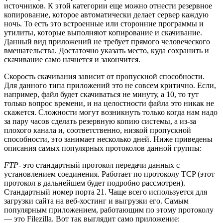
источников. К этой категории еще можно отнести резервное
копирование, которое автоматически делает сервер каждую
ночь. То есть это встроенные или сторонние программы и
утилиты, которые выполняют копирование и скачивание.
Данный вид приложений не требует прямого человеческого
вмешательства. Достаточно указать место, куда сохранить и
скачивание само начнется и закончится.
Скорость скачивания зависит от пропускной способности.
Для данного типа приложений это не совсем критично. Если,
например, файл будет скачиваться не минуту, а 10, то тут
только вопрос времени, и на целостности файла это никак не
скажется. Сложности могут возникнуть только когда нам надо
за пару часов сделать резервную копию системы, а из-за
плохого канала и, соответственно, низкой пропускной
способности, это занимает несколько дней. Ниже приведены
описания самых популярных протоколов данной группы:
FTP-
это стандартный протокол передачи данных с
установлением соединения. Работает по протоколу TCP (этот
протокол в дальнейшем будет подробно рассмотрен).
Стандартный номер порта 21. Чаще всего используется для
загрузки сайта на веб-хостинг и выгрузки его. Самым
популярным приложением, работающим по этому протоколу
— это Filezilla. Вот так выглядит само приложение: