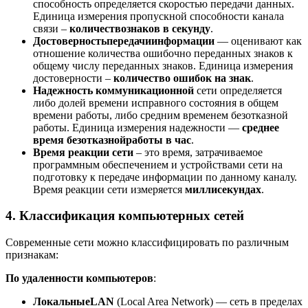
способность определяется скоростью передачи данных.
Единица измерения пропускной способности канала
связи –
количество
знаков в секунду
.
Достоверность
передачи
информации
— оценивают как
отношение количества ошибочно переданных знаков к
общему числу переданных знаков. Единица измерения
достоверности –
количество ошибок на знак
.
Надежность коммуникационной
сети определяется
либо долей времени исправного состояния в общем
времени работы, либо средним временем безотказной
работы. Единица измерения надежности —
среднее
время безотказной
работы в час
.
Время реакции сети
– это время, затрачиваемое
программным обеспечением и устройствами сети на
подготовку к передаче информации по данному каналу.
Время реакции сети измеряется
миллисекундах
.
4. Классификация компьютерных сетей
Современные сети можно классифицировать по различным
признакам:
По удаленности компьютеров
:
Локальные
LAN
(Local Area Network) — сеть в пределах