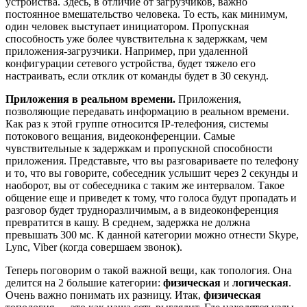
устройства. Здесь, в отличие от загрузчиков, важно
постоянное вмешательство человека. То есть, как минимум,
один человек выступает инициатором. Пропускная
способность уже более чувствительна к задержкам, чем
приложения-загрузчики. Например, при удаленной
конфигурации сетевого устройства, будет тяжело его
настраивать, если отклик от команды будет в 30 секунд.
Приложения в реальном времени.
Приложения,
позволяющие передавать информацию в реальном времени.
Как раз к этой группе относится IP-телефония, системы
потокового вещания, видеоконференции. Самые
чувствительные к задержкам и пропускной способности
приложения. Представьте, что вы разговариваете по телефону
и то, что вы говорите, собеседник услышит через 2 секунды и
наоборот, вы от собеседника с таким же интервалом. Такое
общение еще и приведет к тому, что голоса будут пропадать и
разговор будет трудноразличимым, а в видеоконференция
превратится в кашу. В среднем, задержка не должна
превышать 300 мс. К данной категории можно отнести Skype,
Lync, Viber (когда совершаем звонок).
Теперь поговорим о такой важной вещи, как топология. Она
делится на 2 большие категории:
физическая
и
логическая
.
Очень важно понимать их разницу. Итак,
физическая