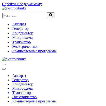
Перейти к содержимому
Искать...
Аппарат
Генератор
Конденсатор
Микросхема
Транзистор
Электричество
Компьютерные программы
Меню
навигации
Меню
навигации
Аппарат
Генератор
Конденсатор
Микросхема
Транзистор
Электричество
Компьютерные программы