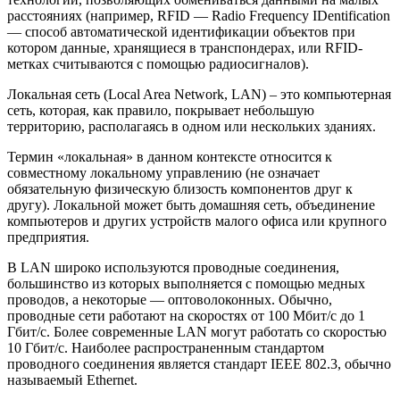
расстояниях (например, RFID — Radio Frequency IDentification
— способ автоматической идентификации объектов при
котором данные, хранящиеся в транспондерах, или RFID-
метках считываются с помощью радиосигналов).
Локальная сеть (Local Area Network, LAN) – это компьютерная
сеть, которая, как правило, покрывает небольшую
территорию, располагаясь в одном или нескольких зданиях.
Термин «локальная» в данном контексте относится к
совместному локальному управлению (не означает
обязательную физическую близость компонентов друг к
другу). Локальной может быть домашняя сеть, объединение
компьютеров и других устройств малого офиса или крупного
предприятия.
В LAN широко используются проводные соединения,
большинство из которых выполняется с помощью медных
проводов, а некоторые — оптоволоконных. Обычно,
проводные сети работают на скоростях от 100 Мбит/с до 1
Гбит/с. Более современные LAN могут работать со скоростью
10 Гбит/с. Наиболее распространенным стандартом
проводного соединения является стандарт IEEE 802.3, обычно
называемый Ethernet.