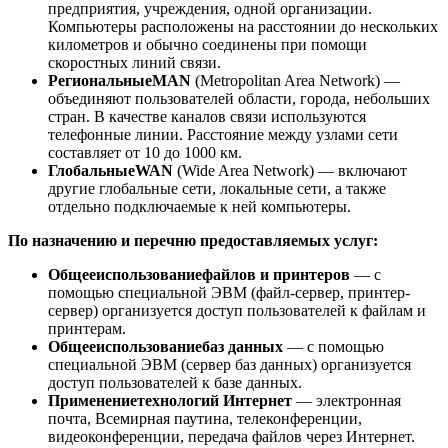
предприятия, учреждения, одной организации.
Компьютеры расположены на расстоянии до нескольких
километ­ров и обычно соединены при помощи
скоростных линий связи.
Региональные
MAN
(Metropolitan Area Network) —
объединяют пользователей области, города, небольших
стран. В качестве каналов связи используются
телефонные линии. Расстояние между узлами сети
составляет от 10 до 1000 км.
Глобальные
WAN
(Wide Area Network) — включают
другие глобальные сети, локальные сети, а также
отдельно подключаемые к ней компьютеры.
По назначению
и перечню предоставляемых услуг:
Общее
использование
файлов и принтеров
— с
помощью специальной ЭВМ (файл-сервер, принтер-
сервер) организуется доступ пользователей к файлам и
принтерам.
Общее
использование
баз данных
— с помощью
специальной ЭВМ (сервер баз данных) организуется
доступ пользователей к базе данных.
Применение
технологий Интернет
— электронная
почта, Всемирная паутина, телеконференции,
видеоконференции, передача файлов через Интернет.