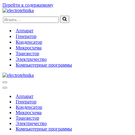
Перейти к содержимому
Искать...
Аппарат
Генератор
Конденсатор
Микросхема
Транзистор
Электричество
Компьютерные программы
Меню
навигации
Меню
навигации
Аппарат
Генератор
Конденсатор
Микросхема
Транзистор
Электричество
Компьютерные программы