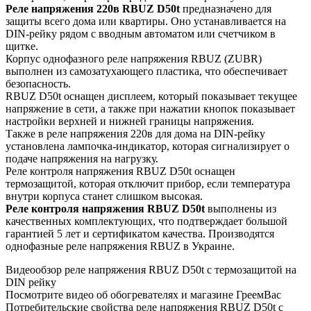
Реле напряжения 220в RBUZ D50t
предназначено для
защиты всего дома или квартиры. Оно устанавливается на
DIN-рейку рядом с вводным автоматом или счетчиком в
щитке.
Корпус однофазного реле напряжения RBUZ (ZUBR)
выполнен из самозатухающего пластика, что обеспечивает
безопасность.
RBUZ D50t оснащен дисплеем, который показывает текущее
напряжение в сети, а также при нажатии кнопок показывает
настройки верхней и нижней границы напряжения.
Также в реле напряжения 220в для дома на DIN-рейку
установлена лампочка-индикатор, которая сигнализирует о
подаче напряжения на нагрузку.
Реле контроля напряжения RBUZ D50t оснащен
термозащитой, которая отключит прибор, если температура
внутри корпуса станет слишком высокая.
Реле контроля напряжения RBUZ D50t
выполнены из
качественных комплектующих, что подтверждает большой
гарантией 5 лет и сертификатом качества. Производятся
однофазные реле напряжения RBUZ в Украине.
Видеообзор реле напряжения RBUZ D50t с термозащитой на
DIN рейку
Посмотрите видео об обогревателях и магазине ГреемВас
Потребительские свойства реле напряжения RBUZ D50t с