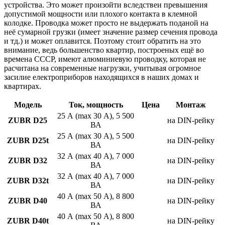
устройства. Это может произойти вследствеи превышения
допустимой мощности или плохого контакта в клемной
колодке. Проводка может просто не выдержать поданой на
неё сумарной грузки (имеет значение размер сечения провода
и тд.) и может оплавится. Поэтому стоит обратить на это
внимание, ведь большенство квартир, построеных ещё во
времена СССР, имеют алюминиевую проводку, которая не
расчитана на современные нагрузки, учитывая огромное
засилие електроприборов находящихся в наших домах и
квартирах.
Модель
Ток, мощность
Цена
Монтаж
25 А (max 30 А), 5 500
ZUBR D25
на DIN-рейку
ВА
25 А (max 30 А), 5 500
ZUBR D25t
на DIN-рейку
ВА
32 А (max 40 А), 7 000
ZUBR D32
на DIN-рейку
ВА
32 А (max 40 А), 7 000
ZUBR D32t
на DIN-рейку
ВА
40 А (max 50 А), 8 800
ZUBR D40
на DIN-рейку
ВА
40 А (max 50 А), 8 800
ZUBR D40t
на DIN-рейку