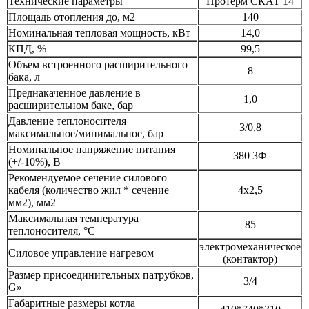
Технические параметры
Протерм СКАТ 14
Площадь отопления до, м2
140
Номинальная тепловая мощность, кВт
14,0
КПД, %
99,5
Объем встроенного расширительного
8
бака, л
Преднакаченное давление в
1,0
расширительном баке, бар
Давление теплоносителя
3/0,8
максимальное/минимальное, бар
Номинальное напряжение питания
380 3Ф
(+/-10%), В
Рекомендуемое сечение силового
кабеля (количество жил * сечение
4х2,5
мм2), мм2
Максимальная температура
85
теплоносителя, °С
электромеханическое
Силовое управление нагревом
(контактор)
Размер присоединительных патрубков,
3/4
G»
Габаритные размеры котла