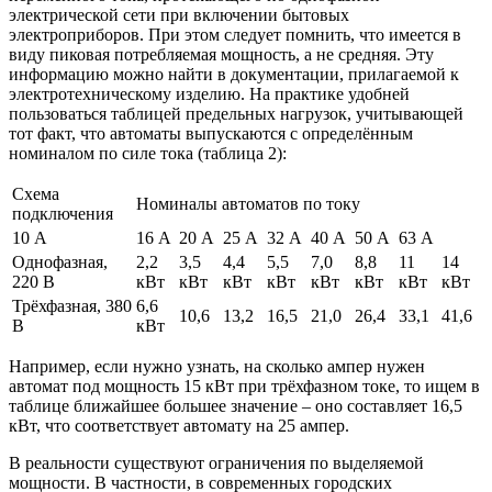
электрической сети при включении бытовых
электроприборов. При этом следует помнить, что имеется в
виду пиковая потребляемая мощность, а не средняя. Эту
информацию можно найти в документации, прилагаемой к
электротехническому изделию. На практике удобней
пользоваться таблицей предельных нагрузок, учитывающей
тот факт, что автоматы выпускаются с определённым
номиналом по силе тока (таблица 2):
Схема
Номиналы автоматов по току
подключения
10 А
16 А
20 А
25 А
32 А
40 А
50 А
63 А
Однофазная,
2,2
3,5
4,4
5,5
7,0
8,8
11
14
220 В
кВт
кВт
кВт
кВт
кВт
кВт
кВт
кВт
Трёхфазная, 380
6,6
10,6
13,2
16,5
21,0
26,4
33,1
41,6
В
кВт
Например, если нужно узнать, на сколько ампер нужен
автомат под мощность 15 кВт при трёхфазном токе, то ищем в
таблице ближайшее большее значение – оно составляет 16,5
кВт, что соответствует автомату на 25 ампер.
В реальности существуют ограничения по выделяемой
мощности. В частности, в современных городских