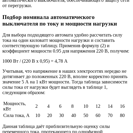
автоматического выключателя, обеспечивающего защиту сети
от перегрузки.
Подбор номинала автоматического
выключателя по току и мощности нагрузки
Для выбора подходящего автомата удобно рассчитать силу
тока на один киловатт мощности нагрузки и составить
соответствующую таблицу. Применив формулу (2) и
коэффициент мощности 0.95 для напряжения 220 В, получим:
1000 Вт / (220 В х 0,95) = 4,78 А
Учитывая, что напряжение в наших электросетях нередко не
дотягивает до положенных 220 В, вполне корректно принять
значение 5 А на 1 кВт мощности. Тогда таблица зависимости
силы тока от нагрузки будет выглядеть в таблице 1,
следующим образом:
Мощность,
2
4
6
8
10
12
14
16
кВт
Сила тока, А
10
20
30
40
50
60
70
80
Данная таблица даёт приблизительную оценку силы
переменного тока, протекающего по однофазной