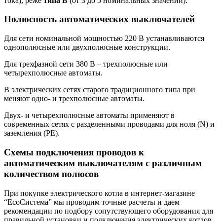
тока), реже
типа В
(от 3 до 5 номинальных значений).
Полюсность автоматических выключателей
Для сети номинальной мощностью 220 В устанавливаются
однополюсные или двухполюсные конструкции.
Для трехфазной сети 380 В – трехполюсные или
четырехполюсные автоматы.
В электрических сетях старого традиционного типа при
меняют одно- и трехполюсные автоматы.
Двух- и четырехполюсные автоматы применяют в
современных сетях с разделенными проводами для ноля (N) и
заземления (PE).
Схемы подключения проводов к
автоматическим выключателям с различным
количеством полюсов
При покупке электрического котла в интернет-магазине
“EcoСистема” мы проводим точные расчеты и даем
рекомендации по подбору сопутствующего оборудования для
правильной установки и подключения электрических котлов.