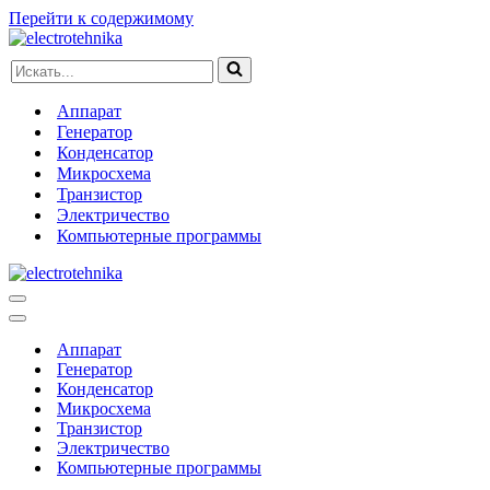
Перейти к содержимому
Искать...
Аппарат
Генератор
Конденсатор
Микросхема
Транзистор
Электричество
Компьютерные программы
Меню
навигации
Меню
навигации
Аппарат
Генератор
Конденсатор
Микросхема
Транзистор
Электричество
Компьютерные программы