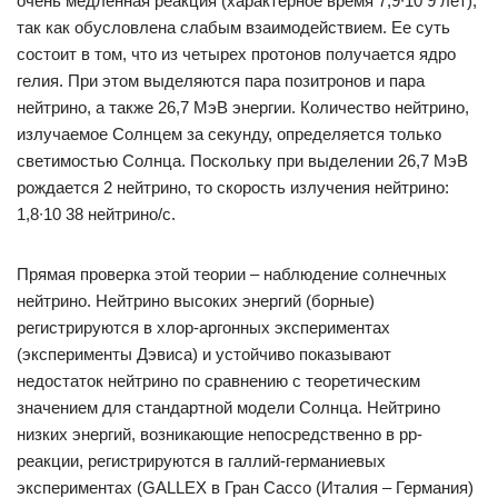
очень медленная реакция (характерное время 7,9∙10 9 лет),
так как обусловлена слабым взаимодействием. Ее суть
состоит в том, что из четырех протонов получается ядро
гелия. При этом выделяются пара позитронов и пара
нейтрино, а также 26,7 МэВ энергии. Количество нейтрино,
излучаемое Солнцем за секунду, определяется только
светимостью Солнца. Поскольку при выделении 26,7 МэВ
рождается 2 нейтрино, то скорость излучения нейтрино:
1,8∙10 38 нейтрино/с.
Прямая проверка этой теории – наблюдение солнечных
нейтрино. Нейтрино высоких энергий (борные)
регистрируются в хлор-аргонных экспериментах
(эксперименты Дэвиса) и устойчиво показывают
недостаток нейтрино по сравнению с теоретическим
значением для стандартной модели Солнца. Нейтрино
низких энергий, возникающие непосредственно в рр-
реакции, регистрируются в галлий-германиевых
экспериментах (GALLEX в Гран Сассо (Италия – Германия)