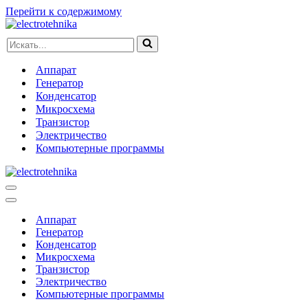
Перейти к содержимому
Искать...
Аппарат
Генератор
Конденсатор
Микросхема
Транзистор
Электричество
Компьютерные программы
Меню
навигации
Меню
навигации
Аппарат
Генератор
Конденсатор
Микросхема
Транзистор
Электричество
Компьютерные программы