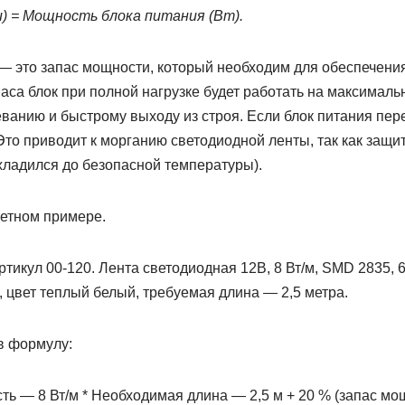
) = Мощность блока питания (Вт).
 это запас мощности, который необходим для обеспечени
паса блок при полной нагрузке будет работать на максималь
еванию и быстрому выходу из строя. Если блок питания пер
Это приводит к морганию светодиодной ленты, так как защи
хладился до безопасной температуры).
ретном примере.
тикул 00-120. Лента светодиодная 12В, 8 Вт/м, SMD 2835, 60
 цвет теплый белый, требуемая длина — 2,5 метра.
в формулу:
 — 8 Вт/м * Необходимая длина — 2,5 м + 20 % (запас мощн