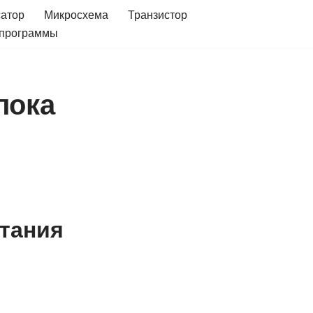
сатор
Микросхема
Транзистор
 программы
лока
итания