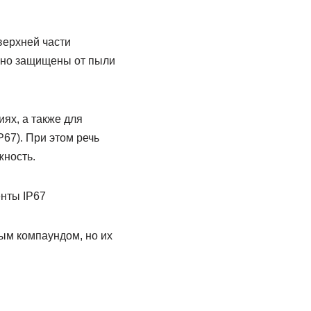
верхней части
ьно защищены от пыли
ях, а также для
67). При этом речь
жность.
ым компаундом, но их