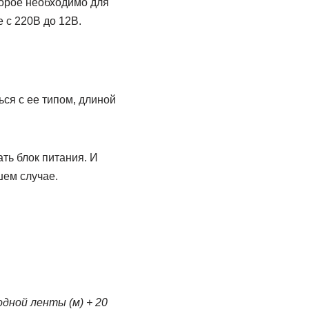
оторое необходимо для
 с 220В до 12В.
ся с ее типом, длиной
ть блок питания. И
шем случае.
дной ленты (м) + 20