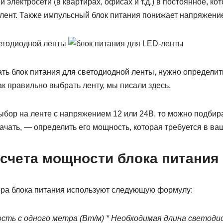
й электросети (в квартирах, офисах и т.д.) в постоянное, к
лент. Также импульсный блок питания понижает напряжение
ь блок питания для светодиодной ленты, нужно определить
ак правильно выбрать ленту, мы писали здесь.
бор на ленте с напряжением 12 или 24В, то можно подбира
начать, — определить его мощность, которая требуется в ва
счета мощности блока питания
ра блока питания используют следующую формулу:
ь с одного метра (Вт/м) * Необходимая длина светодио