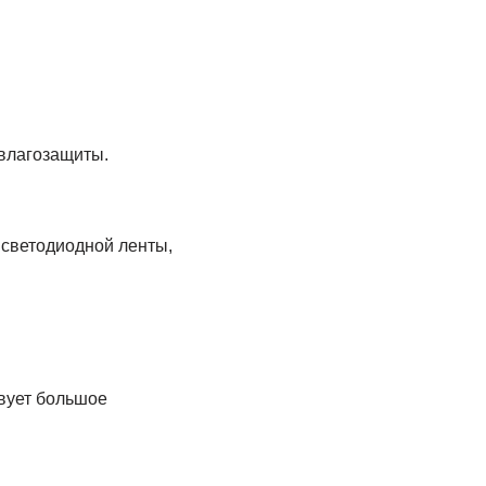
евлагозащиты.
 светодиодной ленты,
вует большое