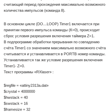
считающий период прохождения максимально возможного
количества импульсов (команда 8).
В основном цикле (DO…LOOP) Timer1 включается при
принятии первого импульса команды (К=0), происходит
сброс условия разрешения включения таймера Z=1.
В подпрограмме обработки прерывания по совпадению
cчёта Timer1 со значением максимально возможного счёта
считывается и устанавливается в PORTB номер команды.
Устанавливается так же условие разрешения включения
Timer1- Z=0.
Текст программы «RXlaser» :
$regfile = «attiny2313a.dat»
$crystal = 4000000
$hwstack = 40
$swstack = 16
$framesize = 32