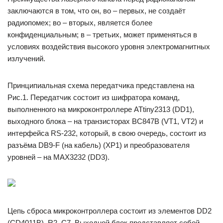
заключаются в том, что он, во – первых, не создаёт
радиопомех; во – вторых, является более
конфиденциальным; в – третьих, может применяться в
условиях воздействия высокого уровня электромагнитных
излучений.
Принципиальная схема передатчика представлена на
Рис.1. Передатчик состоит из шифратора команд,
выполненного на микроконтроллере ATtiny2313 (DD1),
выходного блока – на транзисторах ВС847В (VT1, VT2) и
интерфейса RS-232, который, в свою очередь, состоит из
разъёма DB9-F (на кабель) (ХР1) и преобразователя
уровней – на MAX3232 (DD3).
Цепь сброса микроконтроллера состоит из элементов DD2
(CD4011B), R2, C7. Выходной блок представляет собой