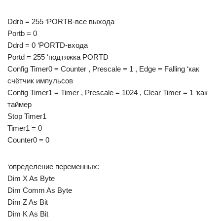
Ddrb = 255 ‘PORTB-все выхода
Portb = 0
Ddrd = 0 ‘PORTD-входа
Portd = 255 ‘подтяжка PORTD
Config Timer0 = Counter , Prescale = 1 , Edge = Falling ‘как
счётчик импульсов
Config Timer1 = Timer , Prescale = 1024 , Clear Timer = 1 ‘как
таймер
Stop Timer1
Timer1 = 0
Counter0 = 0
‘определение переменных:
Dim X As Byte
Dim Comm As Byte
Dim Z As Bit
Dim K As Bit