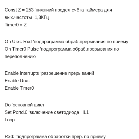
Const Z = 253 ‘нижниий предел счёта таймера для
вых.частоты=1,3КГц
Timer0 = Z
On Urxc Rxd ‘подпрограмма обраб.прерывания по приёму
On Timer0 Pulse ‘подпрограмма обраб.прерывания по
переполнению
Enable Interrupts ‘разрешение прерываний
Enable Urxc
Enable Timer0
Do ‘основной цикл
Set Portd.6 ‘включение светодиода HL1
Loop
Rxd: ‘подпрограмма обработки прер. по приёму