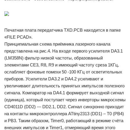
Печатная плата передатчика TXD.PCB находится в папке
«FILE PCAD».
Принципиальная схема приёмника лазерного канала
представлена на рис.4. На входе первого усилителя DA3.1
(LM358N) фильтр низкой частоты, образованный
элементами СЕ3, R8, R9 и имеющий частоту среза 1КГц,
ослабляет фоновые помехи 50 -100 КГц от осветительных
приборов. Усилители DA3.2 и DA4.2 усиливают и
увеличивают длительность принятых импульсов полезного
сигнала. Компаратор на DA4.1 формирует выходной сигнал
(единица), который поступает через инверторы микросхемы
CD4011D (DD2) — DD2.1, DD2. Cигнал синхронно приходит
на контакты микроконтроллера ATtiny2313 (DD1) – T0 (PB4)
и РВ3. Таким образом, Timer0, работающий в режиме счёта
внешних импульсов и Timer1, отмеряющий время этого