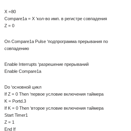
X =80
Compare1a = X ‘кол-во имп. в регистре совпадения
Z = 0
On Compare1a Pulse ‘подпрограмма прерывания по
совпадению
Enable Interrupts ‘разрешение прерываний
Enable Compare1a
Do ‘основной цикл
If Z = 0 Then ‘первое условие включения таймера
K = Portd.3
If K = 0 Then ‘второе условие включения таймера
Start Timer1
Z = 1
End If