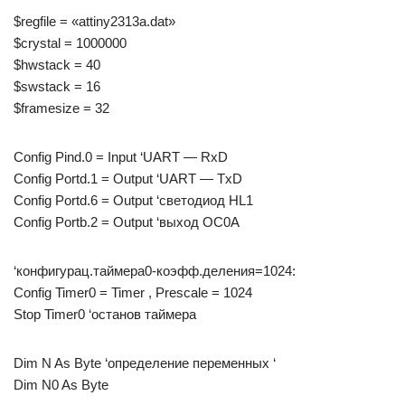
$regfile = «attiny2313a.dat»
$crystal = 1000000
$hwstack = 40
$swstack = 16
$framesize = 32
Config Pind.0 = Input ‘UART — RxD
Config Portd.1 = Output ‘UART — TxD
Config Portd.6 = Output ‘светодиод HL1
Config Portb.2 = Output ‘выход OC0A
‘конфигурац.таймера0-коэфф.деления=1024:
Config Timer0 = Timer , Prescale = 1024
Stop Timer0 ‘останов таймера
Dim N As Byte ‘определение переменных ‘
Dim N0 As Byte