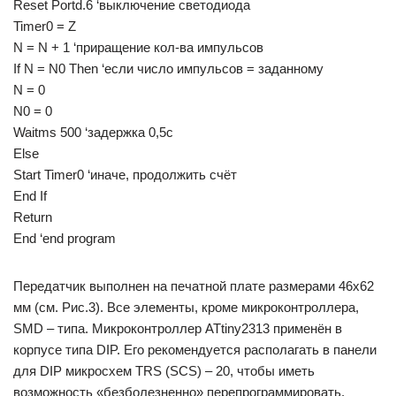
Reset Portd.6 ‘выключение светодиода
Timer0 = Z
N = N + 1 ‘приращение кол-ва импульсов
If N = N0 Then ‘если число импульсов = заданному
N = 0
N0 = 0
Waitms 500 ‘задержка 0,5с
Else
Start Timer0 ‘иначе, продолжить счёт
End If
Return
End ‘end program
Передатчик выполнен на печатной плате размерами 46х62
мм (см. Рис.3). Все элементы, кроме микроконтроллера,
SMD – типа. Микроконтроллер ATtiny2313 применён в
корпусе типа DIP. Его рекомендуется располагать в панели
для DIP микросхем TRS (SCS) – 20, чтобы иметь
возможность «безболезненно» перепрограммировать.