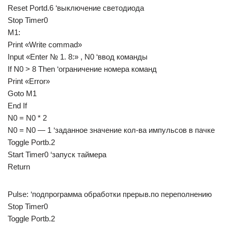
Reset Portd.6 ‘выключение светодиода
Stop Timer0
M1:
Print «Write commad»
Input «Enter № 1. 8:» , N0 ‘ввод команды
If N0 > 8 Then ‘ограничение номера команд
Print «Error»
Goto M1
End If
N0 = N0 * 2
N0 = N0 — 1 ‘заданное значение кол-ва импульсов в пачке
Toggle Portb.2
Start Timer0 ‘запуск таймера
Return
Pulse: ‘подпрограмма обработки прерыв.по переполнению
Stop Timer0
Toggle Portb.2