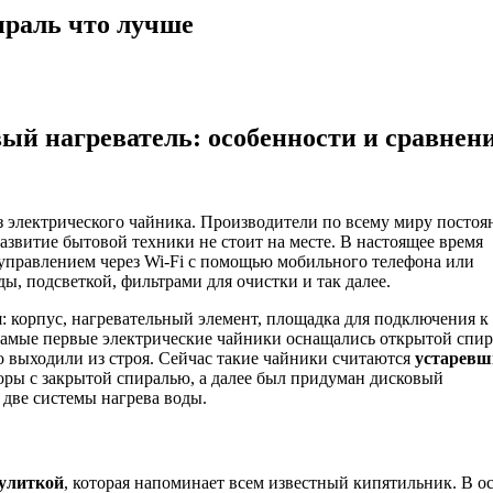
ираль что лучше
ый нагреватель: особенности и сравнен
 электрического чайника. Производители по всему миру постоя
звитие бытовой техники не стоит на месте. В настоящее время
правлением через Wi-Fi с помощью мобильного телефона или
, подсветкой, фильтрами для очистки и так далее.
 корпус, нагревательный элемент, площадка для подключения к
 Самые первые электрические чайники оснащались открытой спи
 выходили из строя. Сейчас такие чайники считаются
устарев
ры с закрытой спиралью, а далее был придуман дисковый
 две системы нагрева воды.
улиткой
, которая напоминает всем известный кипятильник. В о