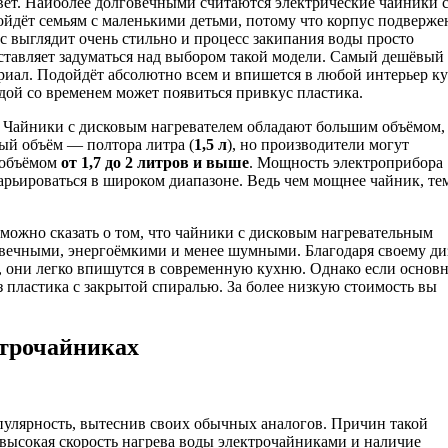
вет. Наиболее долговечными считаются электрические чайники 
дойдёт семьям с маленькими детьми, потому что корпус подверже
 выглядит очень стильно и процесс закипания воды просто
аставляет задуматься над выбором такой модели. Самый дешёвый
риал. Подойдёт абсолютно всем и впишется в любой интерьер ку
одой со временем может появиться привкус пластика.
. Чайники с дисковым нагревателем обладают большим объёмом,
ный объём — полтора литра (
1,5 л
), но производители могут
и объёмом
от 1,7 до 2 литров и выше
. Мощность электроприбора
арьироваться в широком диапазоне. Ведь чем мощнее чайник, те
 можно сказать о том, что чайники с дисковым нагревательным
овечными, энергоёмкими и менее шумными. Благодаря своему ди
, они легко впишутся в современную кухню. Однако если основ
з пластика с закрытой спиралью. За более низкую стоимость вы
ктрочайниках
пулярность, вытеснив своих обычных аналогов. Причин такой
высокая скорость нагрева воды электрочайниками и наличие