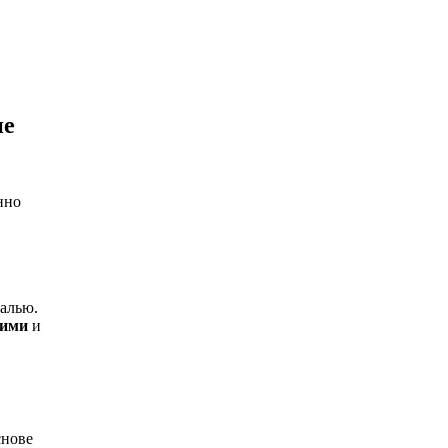
ие
нно
ралью.
шими
и
снове