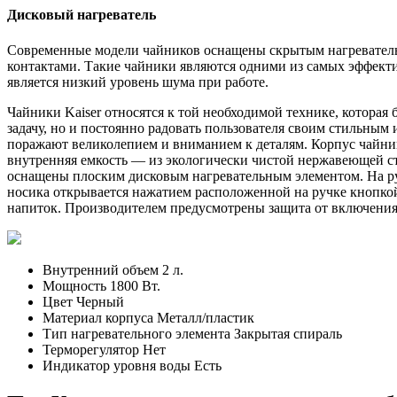
Дисковый нагреватель
Современные модели чайников оснащены скрытым нагревател
контактами. Такие чайники являются одними из самых эффек
является низкий уровень шума при работе.
Чайники Kaiser относятся к той необходимой технике, котора
задачу, но и постоянно радовать пользователя своим стильны
поражают великолепием и вниманием к деталям. Корпус чайник
внутренняя емкость — из экологически чистой нержавеющей ст
оснащены плоским дисковым нагревательным элементом. На р
носика открывается нажатием расположенной на ручке кнопкой
напиток. Производителем предусмотрены защита от включения 
Внутренний объем 2 л.
Мощность 1800 Вт.
Цвет Черный
Материал корпуса Металл/пластик
Тип нагревательного элемента Закрытая спираль
Терморегулятор Нет
Индикатор уровня воды Есть