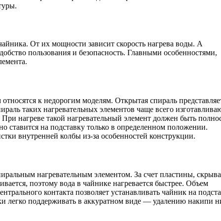
туры.
айника. От их мощности зависит скорость нагрева воды. А
добство пользования и безопасность. Главными особенностями,
лемента.
относятся к недорогим моделям. Открытая спираль представляе
ираль таких нагревательных элементов чаще всего изготавливаю
 При нагреве такой нагревательный элемент должен быть полно
но ставится на подставку только в определенном положении.
стки внутренней колбы из-за особенностей конструкции.
пиральным нагревательным элементом. За счет пластины, скры
ивается, поэтому вода в чайнике нагревается быстрее. Объем
нтрального контакта позволяет устанавливать чайник на подста
ки легко поддерживать в аккуратном виде — удалению накипи н