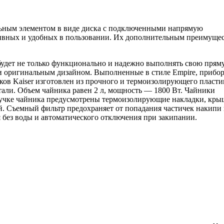
ьным элементом в виде диска с подключенными напрямую
тивных и удобных в пользовании. Их дополнительным преимуще
я будет не только функционально и надежно выполнять свою пря
м и оригинальным дизайном. Выполненные в стиле Empire, прибо
ов Kaiser изготовлен из прочного и термоизолирующего пласти
али. Объем чайника равен 2 л, мощность — 1800 Вт. Чайники
учке чайника предусмотрены термоизолирующие накладки, кры
. Съемный фильтр предохраняет от попадания частичек накипи 
без воды и автоматического отключения при закипании.