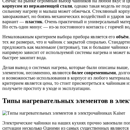
Сейчас на рынке огромный выбор чайников на любой вкус и ц
корпусом из нержавеющей стали
, однако такая модель не по
сильному нагреву и малыш может обжечься. Стеклянный корпус
завораживает, но боязнь механических воздействий и ударов з
вариант —
пластик
. Очень практичный и универсальный мате
Но есть один минус — из-за постоянного контакта с горячей в
Немаловажным критерием выбора прибора является его
объём
тех же размерах, что и чайник с закрытой спиралью. Стандарт
предложить как маленькие (литровые), так и большие чайник
напрямую зависит от используемой системы нагрева и может в
быстрее закипит вода.
Делая вывод о системах нагрева, которые были описаны выше,
элементом, несомненно, являются
более современными
, долг
и возможностью использования в корпусе из любого материала
критерием является цена, то стоит присмотреться к чайникам и
получаете простоту в уходе и эксплуатации.
Типы нагревательных элементов в эле
Электрические чайники на наших кухнях прочно завоевали по
ситуации несколько Одними из самых существенных являются 