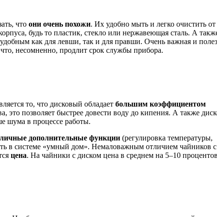
зать, что
они очень похожи
. Их удобно мыть и легко очистить от
рпуса, будь то пластик, стекло или нержавеющая сталь. А такж
 удобным как для левши, так и для правши. Очень важная и поле
, что, несомненно, продлит срок службы прибора.
ляется то, что дисковый обладает
большим коэффициентом
а, это позволяет быстрее довести воду до кипения. А также дис
ше шума в процессе работы.
зличные дополнительные функции
(регулировка температуры,
ать в системе «умный дом». Немаловажным отличием чайников с
тся
цена
. На чайники с диском цена в среднем на 5–10 проценто