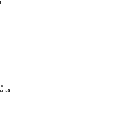
н
 к
льный