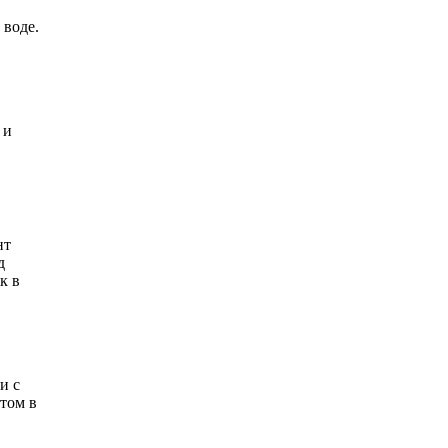
 воде.
 и
нт
д
к в
и с
итом в