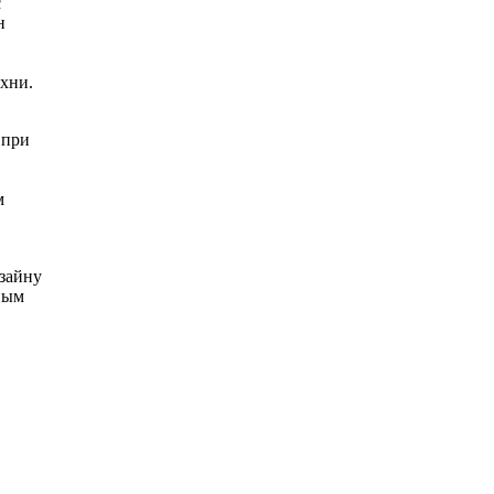
с
н
хни.
 при
м
зайну
ным