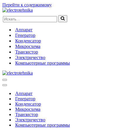
Перейти к содержимому
Искать...
Аппарат
Генератор
Конденсатор
Микросхема
Транзистор
Электричество
Компьютерные программы
Меню
навигации
Меню
навигации
Аппарат
Генератор
Конденсатор
Микросхема
Транзистор
Электричество
Компьютерные программы