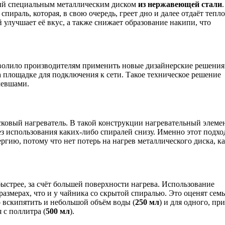
тый специальным металлическим диском
из нержавеющей стали
.
пираль, которая, в свою очередь, греет дно и далее отдаёт тепло
 улучшает её вкус, а также снижает образование накипи, что
зволило производителям применить новые дизайнерские решения
 площадке для подключения к сети. Такое техническое решение
левшами.
ковый нагреватель. В такой конструкции нагревательный элеме
ез использования каких-либо спиралей снизу. Именно этот подхо
гию, потому что нет потерь на нагрев металлического диска, ка
ыстрее, за счёт большей поверхности нагрева. Использование
размерах, что и у чайника со скрытой спиралью. Это оценят семь
 вскипятить и небольшой объём воды (
250 мл
) и для одного, пр
с поллитра (
500 мл
).