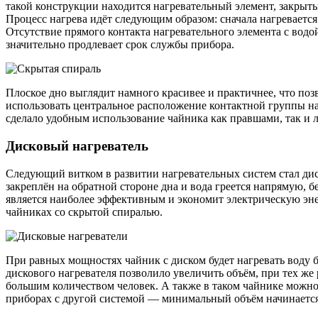
такой конструкции находится нагревательный элемент, закры
Процесс нагрева идёт следующим образом: сначала нагревается с
Отсутствие прямого контакта нагревательного элемента с водой
значительно продлевает срок службы прибора.
Плоское дно выглядит намного красивее и практичнее, что по
использовать центральное расположение контактной группы на
сделало удобным использование чайника как правшами, так и 
Дисковый нагреватель
Следующий витком в развитии нагревательных систем стал дис
закреплён на обратной стороне дна и вода греется напрямую, б
является наиболее эффективным и экономит электрическую энер
чайниках со скрытой спиралью.
При равных мощностях чайник с диском будет нагревать воду б
дискового нагревателя позволило увеличить объём, при тех же 
большим количеством человек. А также в таком чайнике можно
приборах с другой системой — минимальный объём начинается 