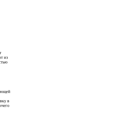
т
т из
стью
вающей
вку в
ичего