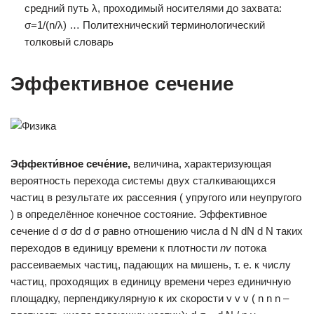
средний путь λ, проходимый носителями до захвата:
σ=1/(n/λ) … Политехнический терминологический
толковый словарь
Эффективное сечение
Эффекти́вное сече́ние,
величина, характеризующая
вероятность перехода системы двух сталкивающихся
частиц в результате их рассеяния ( упругого или неупругого
) в определённое конечное состояние. Эффективное
сечение d σ dσ d σ равно отношению числа d N dN d N таких
переходов в единицу времени к плотности
nv
потока
рассеиваемых частиц, падающих на мишень, т. е. к числу
частиц, проходящих в единицу времени через единичную
площадку, перпендикулярную к их скорости v v v ( n n n –