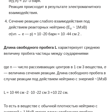
σ(γ,n) ≈ 10 -3 барн.
Реакция происходит в результате электромагнитного
взаимодействия.
Сечение реакции слабого взаимодействия под
действием реакторных нейтрино (E
~ 1МэВ)
ν
σ(νn → e — p) ≈ 10 -20 барн = 10 -44 см 2 .
Длина свободного пробега L
характеризует среднюю
величину пробега частицы между соударениями
где n — число рассеивающих центров в 1 см 3 вещества, σ
— величина сечения реакции. Длина свободного пробега в
случае реакции под действием нейтрино с энергией ~1МэВ
L = 10 44 см -2 ·10 -22 см 3 =10 22 см.
То есть в веществе с обычной плотностью нейтрино с
энергией ~ 1 МэВ имеют длину свободного пробега,