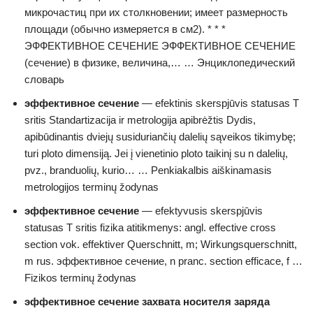
микрочастиц при их столкновении; имеет размерность
площади (обычно измеряется в см2). * * *
ЭФФЕКТИВНОЕ СЕЧЕНИЕ ЭФФЕКТИВНОЕ СЕЧЕНИЕ
(сечение) в физике, величина,… … Энциклопедический
словарь
эффективное сечение
— efektinis skerspjūvis statusas T
sritis Standartizacija ir metrologija apibrėžtis Dydis,
apibūdinantis dviejų susiduriančių dalelių sąveikos tikimybę;
turi ploto dimensiją. Jei į vienetinio ploto taikinį su n dalelių,
pvz., branduolių, kurio… … Penkiakalbis aiškinamasis
metrologijos terminų žodynas
эффективное сечение
— efektyvusis skerspjūvis
statusas T sritis fizika atitikmenys: angl. effective cross
section vok. effektiver Querschnitt, m; Wirkungsquerschnitt,
m rus. эффективное сечение, n pranc. section efficace, f …
Fizikos terminų žodynas
эффективное сечение захвата носителя заряда