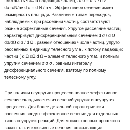
плотность числа падающих частиц): d σ = d N / n v
dσ=dN/nv d σ = d N / n v . Эффективное сечение имеет
размерность площади. Различным типам переходов,
наблюдаемых при рассеянии частиц, соответствуют
разные эффективные сечения. Упругое рассеяние частиц
характеризуют дифференциальным сечением d σ / d Ω
dσ/dΩ d σ / d Ω , равным отношению числа частиц, упруго
рассеянных в единицу телесного угла , к потоку падающих
частиц ( d Ω dΩ d Ω – элемент телесного угла), и полным
упругим сечением σ σ σ , равным интегралу
дифференциального сечения, взятому по полному
телесному углу.
При наличии неупругих процессов полное эффективное
сечение складывается из сечений упругих и неупругих
процессов. Для более детальной характеристики
рассеяния вводят эффективное сечение для отдельных
типов неупругих реакций. Для множественных процессов
важны т. н. инклюзивные сечения, описывающие