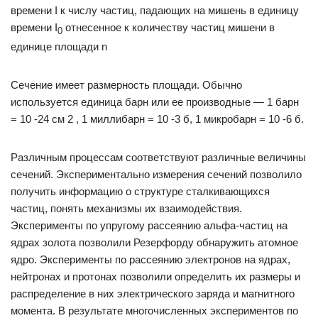
времени I к числу частиц, падающих на мишень в единицу
времени I
отнесенное к количеству частиц мишени в
0
единице площади n
Сечение имеет размерность площади. Обычно
используется единица барн или ее производные — 1 барн
= 10 -24 см 2 , 1 миллибарн = 10 -3 б, 1 микробарн = 10 -6 б.
Различным процессам соответствуют различные величины
сечений. Экспериментально измерения сечений позволило
получить информацию о структуре сталкивающихся
частиц, понять механизмы их взаимодействия.
Эксперименты по упругому рассеянию альфа-частиц на
ядрах золота позволили Резерфорду обнаружить атомное
ядро. Эксперименты по рассеянию электронов на ядрах,
нейтронах и протонах позволили определить их размеры и
распределение в них электрического заряда и магнитного
момента. В результате многочисленных экспериментов по