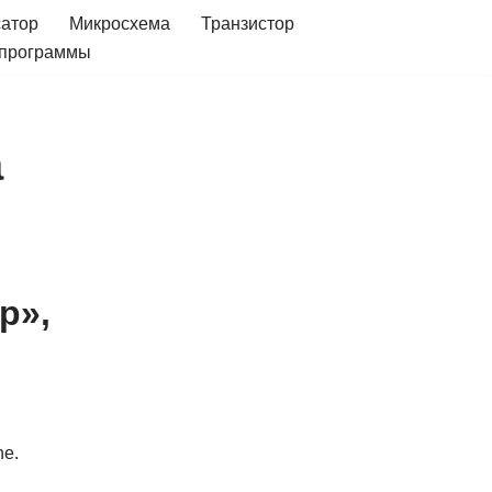
сатор
Микросхема
Транзистор
 программы
а
р»,
ne.