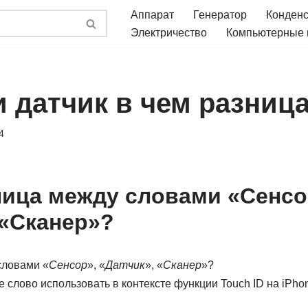
Аппарат
Генератор
Конден
Электричество
Компьютерные
и датчик в чем разниц
4
ница между словами «Сенсо
 «Сканер»?
словами «
Сенсор
», «
Датчик
», «
Сканер
»?
е слово использовать в контексте функции Touch ID на iPho