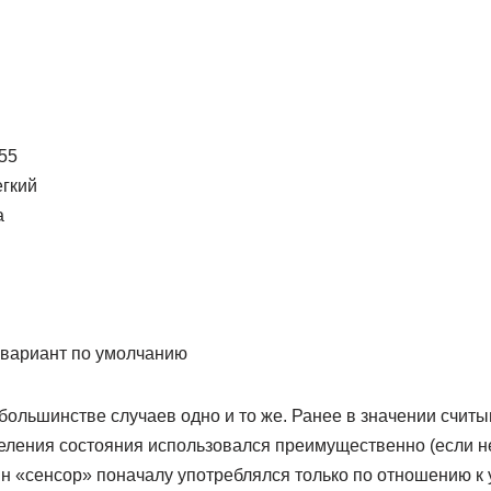
55
егкий
а
 вариант по умолчанию
большинстве случаев одно и то же. Ранее в значении счит
деления состояния использовался преимущественно (если н
н «сенсор» поначалу употреблялся только по отношению к 