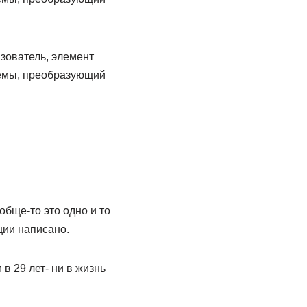
азователь, элемент
темы, преобразующий
бще-то это одно и то
ции написано.
в 29 лет- ни в жизнь