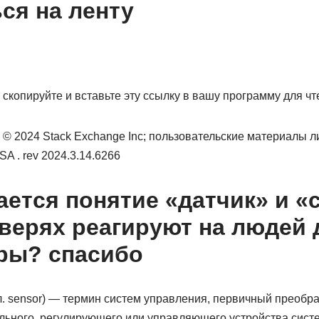
ся на ленту
 скопируйте и вставьте эту ссылку в вашу программу для ч
п © 2024 Stack Exchange Inc; пользовательские материалы 
A . rev 2024.3.14.6266
ается понятие «датчик» и «
дверях реагируют на людей 
ры? спасибо
гл. sensor) — термин систем управления, первичный преобр
ального, регулирующего или управляющего устройства сис