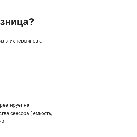
азница?
з этих терминов с
реагирует на
тва сенсора ( емкость,
ии.