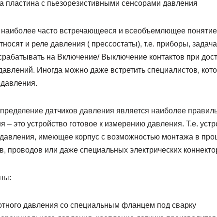
а пластина с пьезорезистивными сенсорами давления
о наиболее часто встречающееся и всеобъемлющее понятие
тносят и реле давления ( прессостаты), т.е. приборы, задач
 срабатывать на Включение/ Выключение контактов при до
давлений. Иногда можно даже встретить специалистов, кот
давления.
 определение датчиков давления является наиболее правил
я – это устройство готовое к измерению давления. Т.е. ус
 давления, имеющее корпус с возможностью монтажа в проц
, проводов или даже специальных электрических коннекто
ны:
ютного давления со специальным фланцем под сварку