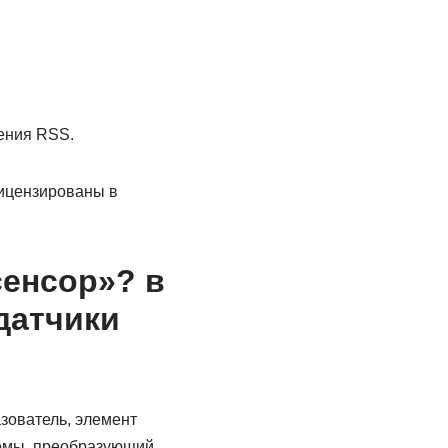
тения RSS.
лицензированы в
сенсор»? в
датчики
азователь, элемент
темы, преобразующий