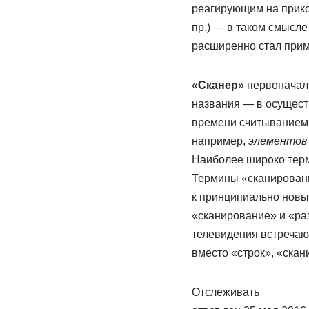
реагирующим на прикос
пр.) — в таком смысле
расширенно стал приме
«
Сканер
» первоначал
названия — в осуществ
времени считыванием 
например,
элементов
Наиболее широко тер
Термины «сканировани
к принципиально новым
«сканирование» и «раз
телевидения встречают
вместо «строк», «скан
Отслеживать