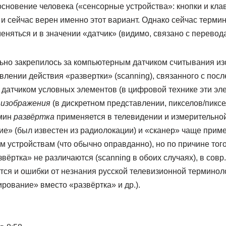
новение человека («сенсорные устройства»: кнопки и клав
 и сейчас верен именно этот вариант. Однако сейчас терми
няться и в значении «датчик» (видимо, связано с перевод
ьно закрепилось за компьютерным датчиком считывания и
лении действия «развертки» (scanning), связанного с пос
датчиком условных элементов (в цифровой технике эти эл
 изображения
(в дискретном представлении, пикселов/пикселей
мин
развёртка
применяется в телевидении и измерительно
е» (был известен из радиолокации) и «сканер» чаще при
 устройствам (что обычно оправданно), но по причине того
вёртка» не различаются (scanning в обоих случаях), в совр
ся и ошибки от незнания русской телевизионной терминоло
ирование» вместо «развёртка» и др.).