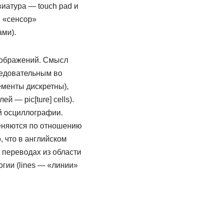
иатура — touch pad и
н «сенсор»
ами).
зображений. Смысл
ледовательным во
ементы дискретны),
 — pic[ture] cells).
й осциллографии.
меняются по отношению
, что в английском
. переводах из области
гии (lines — «линии»