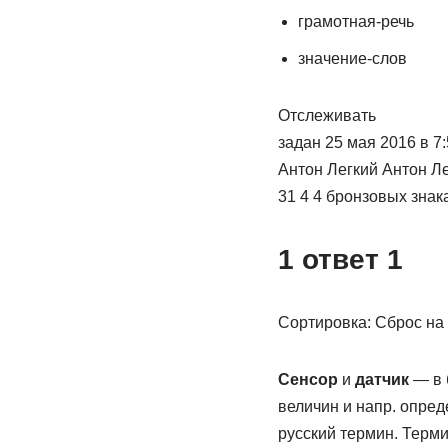
грамотная-речь
значение-слов
Отслеживать
задан 25 мая 2016 в 7:
Антон Легкий Антон Л
31 4 4 бронзовых знак
1 ответ 1
Сортировка: Сброс на
Сенсор
и
датчик
— в 
величин и напр. опре
русский термин. Терми