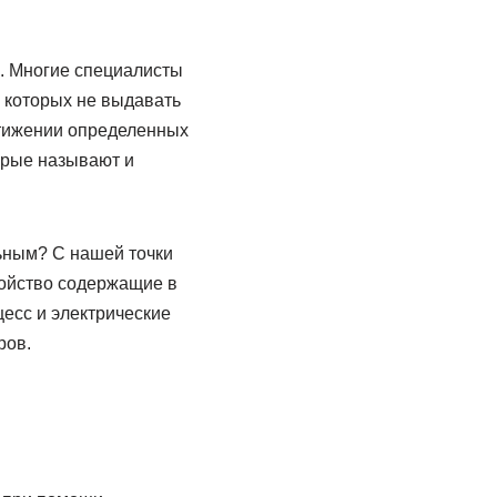
. Многие специалисты
а которых не выдавать
стижении определенных
орые называют и
ьным? С нашей точки
тройство содержащие в
есс и электрические
ров.