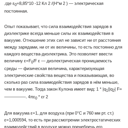
,где ε
=8,85*10 -12 Кл 2 /(Н*м 2 ) — электрическая
0
постоянная.
Опыт показывает, что сила взаимодействия зарядов в
диэлектрике всегда меньше силы их взаимодействия в
вакууме. Отношение этих сил не зависит ни от расстояния
между зарядами, ни от их величины, то есть постоянно для
каждого вещества-диэлектрика. Это позволяет ввести
величину ε=F
/F ε — диэлектрическая проницаемость
0
среды — физическая величина, характеризующая
электрические свойства вещества и показывающая, во
сколько раз сила взаимодействия зарядов в нём меньше,
чем в вакууме. Тогда закон Кулона имеет вид: 1 * |q
||q
| F=
1
2
—————. 4πε
* εr 2
0
Для вакуума ε=1, для воздуха (при 0°С и 760 мм рт. ст.)
ε=1,000594, то есть при рассмотрении электростатических
взаимодействий в воздухе можно пренебречь его