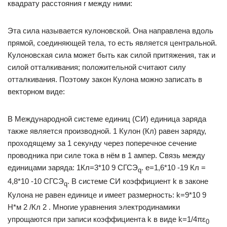
квадрату расстояния r между ними:
Эта сила называется кулоновской. Она направлена вдоль
прямой, соединяющей тела, то есть является центральной.
Кулоновская сила может быть как силой притяжения, так и
силой отталкивания; положительной считают силу
отталкивания. Поэтому закон Кулона можно записать в
векторном виде:
В Международной системе единиц (СИ) единица заряда
также является производной. 1 Кулон (Кл) равен заряду,
проходящему за 1 секунду через поперечное сечение
проводника при силе тока в нём в 1 ампер. Связь между
единицами заряда: 1Кл=3*10 9 СГСЭ
. e=1,6*10 -19 Кл =
q
4,8*10 -10 СГСЭ
. В системе СИ коэффициент k в законе
q
Кулона не равен единице и имеет размерность: k=9*10 9
Н*м 2 /Кл 2 . Многие уравнения электродинамики
упрощаются при записи коэффициента k в виде k=1/4πε
0