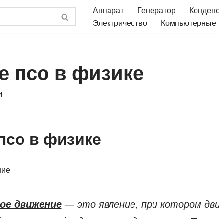
Аппарат
Генератор
Конден
Электричество
Компьютерные
е псо в физике
4
 псо в физике
ние
ое движение
— это явление, при котором дв