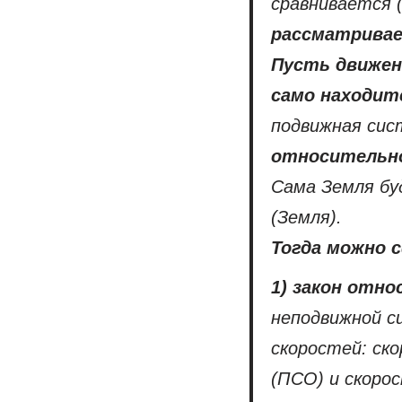
сравнивается 
рассматриваем
Пусть движен
само находитс
подвижная сис
относительно
Сама Земля бу
(Земля).
Тогда можно 
1) закон отн
неподвижной с
скоростей: ск
(ПСО) и скоро