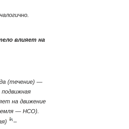
налогично.
тело влияет на
да (течение) —
 подвижная
яет на движение
Земля — НСО).
ая)
–