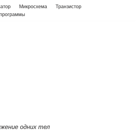
сатор
Микросхема
Транзистор
 программы
ижение одних тел