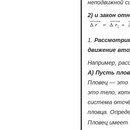
неподвижной с
2)
и закон от
1.
Рассмотрим
движение
вто
Например, рас
А)
Пусть плов
Пловец — это 
это тело, кот
система отсчё
пловца. Опред
Пловец имеет 