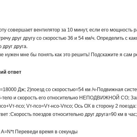
ту совершает вентилятор за 10 минут, если его мощность ра
речу друг другу со скоростью 36 и 54 км/ч. Определить с ка
 друг друга.
е нужен мне бы понять как это решить! Подскажите я сам р
ий ответ
=18000 Дж; 2)поезд со скоростью=54 км /ч-Подвижная систе
6-тело и скорость его относительно НЕПОДВИЖНОЙ СО; За
псо+Vт-псо; Vт-псо=Vт-нсо-Vпсо; Ось ОХ в сторону 2 поезда:
твет :Скорость поездов относительно друг друга=90 км в час
 A=N*t Переведи время в секунды