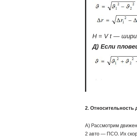
Н = V t — шир
Д) Если плов
2. Относительность д
А) Рассмотрим движени
2 авто — ПСО. Их скор