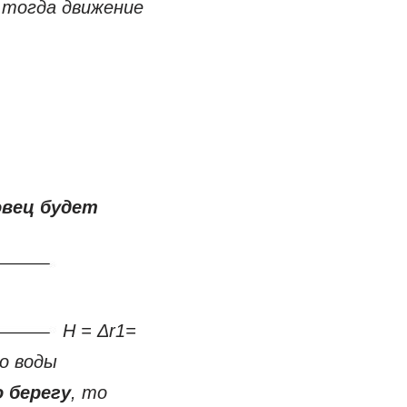
 тогда движение
овец будет
Н = Δr1=
о воды
 берегу
, то