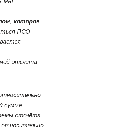
ь
мы
лом, которое
аться ПСО –
ивается
емой отсчета
 относительно
й сумме
стемы отсчёта
) относительно