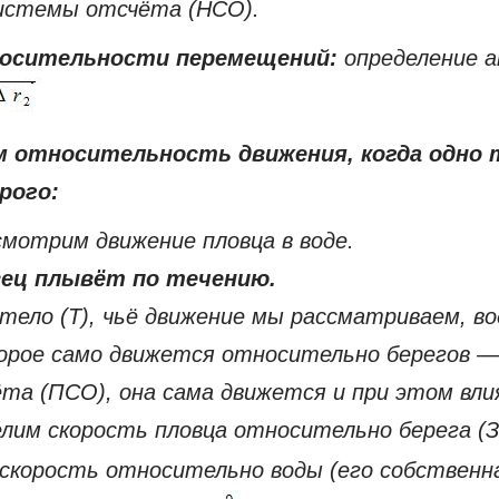
истемы отсчёта (НСО).
носительности перемещений:
определение а
 относительность движения, когда одно 
рого:
смотрим движение пловца в воде.
ец плывёт по течению.
тело (Т), чьё движение мы рассматриваем, во
орое само движется относительно берегов —
та (ПСО), она сама движется и при этом вли
елим скорость пловца относительно берега (
скорость относительно воды (его собственн