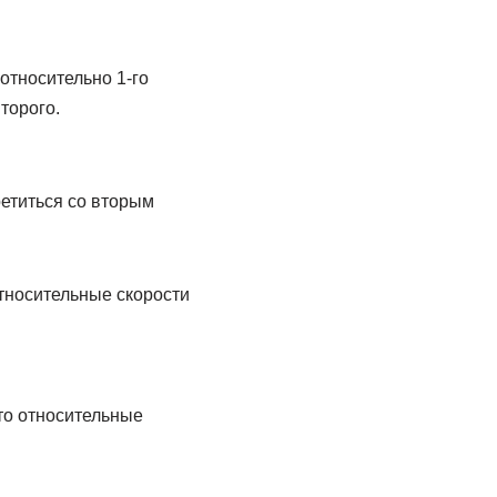
 относительно 1-го
второго.
третиться со вторым
тносительные скорости
 то относительные