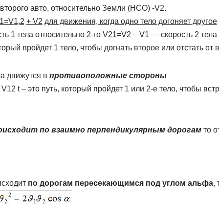
второго авто, относительно Земли (НСО) -V2.
1
=V
1,2
+ V
2
для движения, когда одно тело догоняет другое
ть 1 тела относительно 2-го V21=V2 – V1 — скорость 2 тела
который пройдет 1 тело, чтобы догнать второе или отстать от 
ла движутся в
противоположные стороны
V12 t – это путь, который пройдет 1 или 2-е тело, чтобы вс
оисходит по взаимно перпендикулярным дорогам
то о
исходит
по дорогам пересекающимся под углом альфа
,