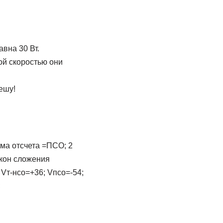
вна 30 Вт.
кой скоростью они
ешу!
ма отсчета =ПСО; 2
кон сложения
 Vт-нсо=+36; Vпсо=-54;
;