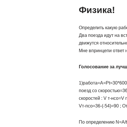
Физика!
Определить какую рабо
Два поезда идут на вст
движутся относительно
Мне впринцепи ответ н
Голосование за лучш
1)работа=А=Pt=30*600
поезд со скоростью=3
скоростей : V т-нсо=V 
Vт-псо=36-(-54)=90 ; О
По определению N=A/t