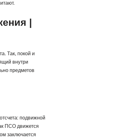
итают.
ения |
. Так, покой и
дящий внутри
льно предметов
отсчета: подвижной
как ПСО движется
ом заключается