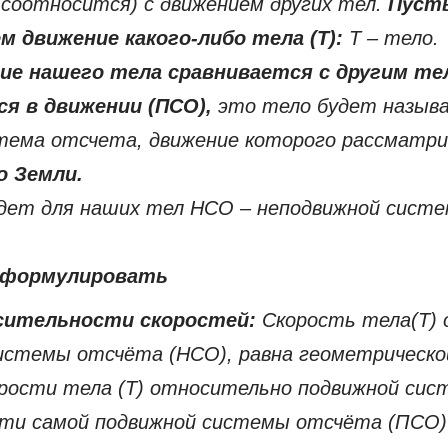
(соотносится) с движением других тел.
Пуст
 движение какого-либо тела (Т):
Т – тело.
ие нашего тела сравнивается с другим те
я в движении (ПСО),
это тело будет назыв
тема отсчета, движение которого рассматр
 Земли.
дет для наших тел НСО – неподвижной сист
сформулировать
осительности скоростей:
Скорость тела(Т)
истемы отсчёта (НСО), равна геометрическо
орости тела (Т) относительно подвижной си
сти самой подвижной системы отсчёта (ПСО