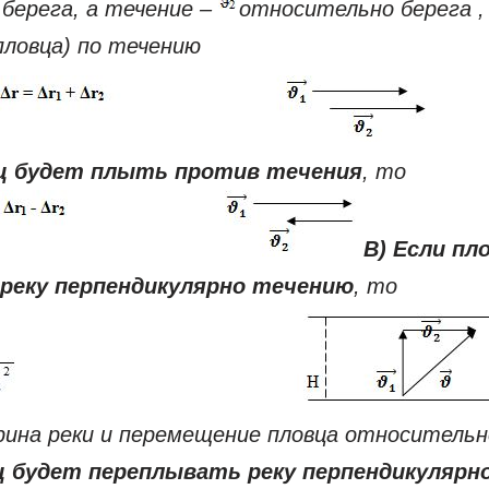
берега, а течение –
относительно берега ,
пловца) по течению
ц будет плыть против течения
, то
В)
Если пл
реку перпендикулярно течению
, то
рина реки и перемещение пловца относительн
ц будет переплывать реку перпендикулярно