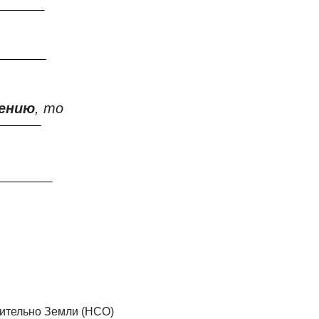
чению
, то
осительно Земли (НСО)