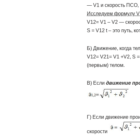
— V1 и скорость ПСО, 
Исследуем формулу V
V12= V1 – V2 — скорос
S = V12 t – это путь, 
Б) Движение, когда те
V12= V21= V1 +V2, S = 
(первым) телом.
В) Если
движение пр
Г) Если движение про
скорости