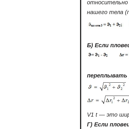
относительно 
нашего тела (
Б)
Если плове
переплывать 
V1 t — это ши
Г)
Если плове