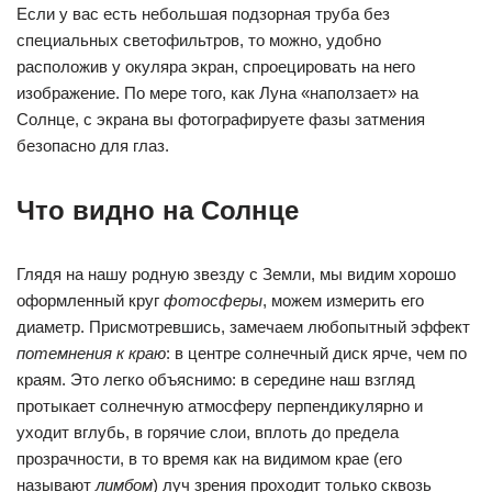
Если у вас есть небольшая подзорная труба без
специальных светофильтров, то можно, удобно
расположив у окуляра экран, спроецировать на него
изображение. По мере того, как Луна «наползает» на
Солнце, с экрана вы фотографируете фазы затмения
безопасно для глаз.
Что видно на Солнце
Глядя на нашу родную звезду с Земли, мы видим хорошо
оформленный круг
фотосферы
, можем измерить его
диаметр. Присмотревшись, замечаем любопытный эффект
потемнения к краю
: в центре солнечный диск ярче, чем по
краям. Это легко объяснимо: в середине наш взгляд
протыкает солнечную атмосферу перпендикулярно и
уходит вглубь, в горячие слои, вплоть до предела
прозрачности, в то время как на видимом крае (его
называют
лимбом
) луч зрения проходит только сквозь