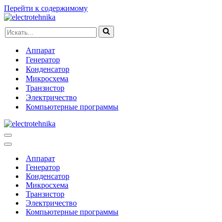
Перейти к содержимому
Искать...
Аппарат
Генератор
Конденсатор
Микросхема
Транзистор
Электричество
Компьютерные программы
Меню
навигации
Меню
навигации
Аппарат
Генератор
Конденсатор
Микросхема
Транзистор
Электричество
Компьютерные программы