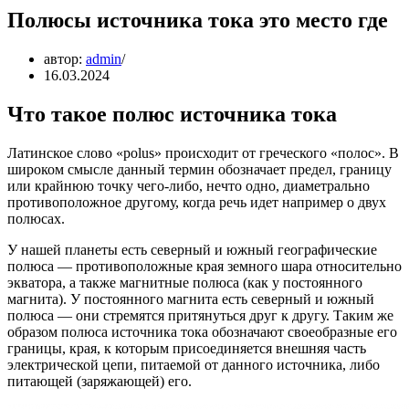
Полюсы источника тока это место где
автор:
admin
16.03.2024
Что такое полюс источника тока
Латинское слово «polus» происходит от греческого «полос». В
широком смысле данный термин обозначает предел, границу
или крайнюю точку чего-либо, нечто одно, диаметрально
противоположное другому, когда речь идет например о двух
полюсах.
У нашей планеты есть северный и южный географические
полюса — противоположные края земного шара относительно
экватора, а также магнитные полюса (как у постоянного
магнита). У постоянного магнита есть северный и южный
полюса — они стремятся притянуться друг к другу. Таким же
образом полюса источника тока обозначают своеобразные его
границы, края, к которым присоединяется внешняя часть
электрической цепи, питаемой от данного источника, либо
питающей (заряжающей) его.