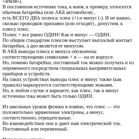
«земля»).
В постоянном источнике тока, к коим, к примеру, относится
обычная батарейка (или АКБ автомобиля) ,
есть ВСЕГО ДВА полюса: плюс (+) и минус (-). И не важно,
сколько проводков припаяно (или отходят) , допустим, к
плюсу плюс.
Полюс + все равно ОДИН! Как и минус — ОДИН.
По общим стандартам плюсом выступает выпуклый контакт
батарейки, а дно является ее минусом.
В АКБ выводы плюса и минуса обозначены
соответствующими символами + и — на ее корпусе.
Но, помимо батарейки, постоянный ток можно получать и из
переменного посредством специальных выпрямительных
приборов и устройств.
На таких устройствах выводы плюс и минус также (как
правило) маркируются соответствующими знаками.
Но, в любом случае и варианте, как плюс, так и минус
источника тока может быть только ОДИН.
Из школьных уроков физики я помню, что плюс — это
положительно заряженные электроны, а минус,
соответственно, отрицательные.
Во взаимодействии они и дают нам электрический ток.
Постоянный или переменный.