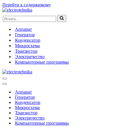
Перейти к содержимому
Искать...
Аппарат
Генератор
Конденсатор
Микросхема
Транзистор
Электричество
Компьютерные программы
Меню
навигации
Меню
навигации
Аппарат
Генератор
Конденсатор
Микросхема
Транзистор
Электричество
Компьютерные программы