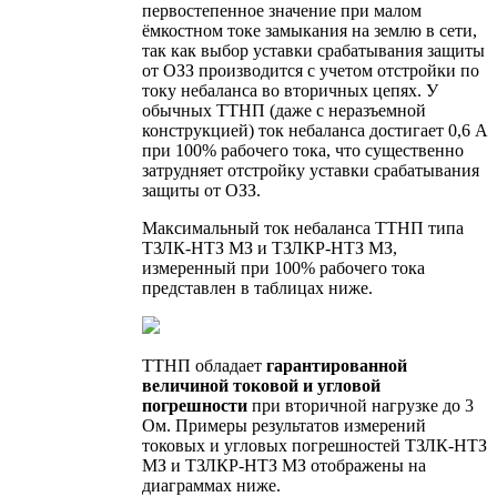
первостепенное значение при малом
ёмкостном токе замыкания на землю в сети,
так как выбор уставки срабатывания защиты
от ОЗЗ производится с учетом отстройки по
току небаланса во вторичных цепях. У
обычных ТТНП (даже с неразъемной
конструкцией) ток небаланса достигает 0,6 А
при 100% рабочего тока, что существенно
затрудняет отстройку уставки срабатывания
защиты от ОЗЗ.
Максимальный ток небаланса ТТНП типа
ТЗЛК-НТЗ МЗ и ТЗЛКР-НТЗ МЗ,
измеренный при 100% рабочего тока
представлен в таблицах ниже.
ТТНП обладает
гарантированной
величиной токовой и угловой
погрешности
при вторичной нагрузке до 3
Ом. Примеры результатов измерений
токовых и угловых погрешностей ТЗЛК-НТЗ
МЗ и ТЗЛКР-НТЗ МЗ отображены на
диаграммах ниже.