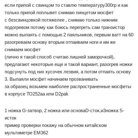
если припой с свинцом то ставлю температуру300гр и как
только припой поплывет снимаю пинцетом мосфет
с безсвинцовкой потяжелее , снимаю только нижним
подогревом потому как боюсь перегреть сам транзистор
можно выпаять с помощью 2 паяльников, первым ватт на 60
разогреваем основу вторым отпаиваем ноги и им же
снимаем мосфет
(лично я такой способ считаю лишней заморочкой),
предлагают некоторые еще и такой вариант, разогрев ножки
подсунуть под них кусочек лезвия, а потом отпаять основу
3. Выпаяли мосфет начинаем прозванивать
за образец возьмем наиболее распространенные мосфеты
в корпусе ТО252аа или D2pak
1 ножка G-затвор, 2 ножка или основаD-сток,и3ножка S-
исток
пример проверки покажу на обычном китайском
мультиметре EM362