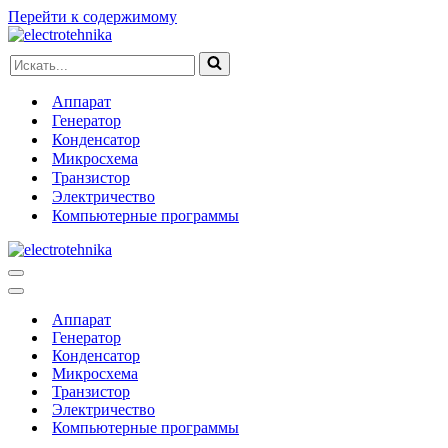
Перейти к содержимому
Искать...
Аппарат
Генератор
Конденсатор
Микросхема
Транзистор
Электричество
Компьютерные программы
Меню
навигации
Меню
навигации
Аппарат
Генератор
Конденсатор
Микросхема
Транзистор
Электричество
Компьютерные программы