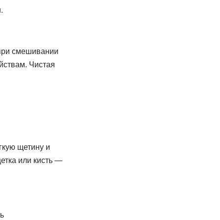
.
при смешивании
йствам. Чистая
гкую щетину и
етка или кисть —
ь