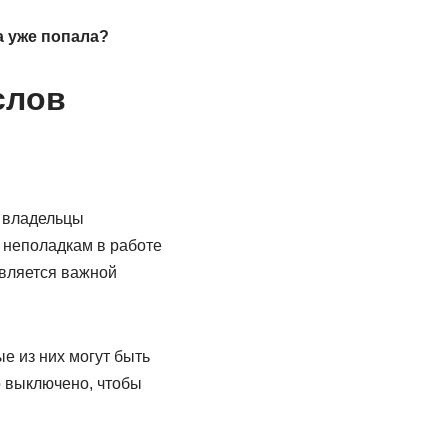
а уже попала?
слов
я владельцы
 неполадкам в работе
является важной
е из них могут быть
о выключено, чтобы