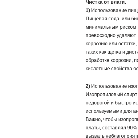
Чистка от влаги.
1)
Использование пище
Пищевая сода, или би
минимальным риском п
превосходно удаляют
коррозию или остатки,
таких как щетка и ди
обработке коррозии, п
кислотные свойства ос
2)
Использование изопр
Изопропиловый спирт я
недорогой и быстро и
используемыми для ан
Важно, чтобы изопроп
платы, составлял 90%
вызвать неблагоприятн