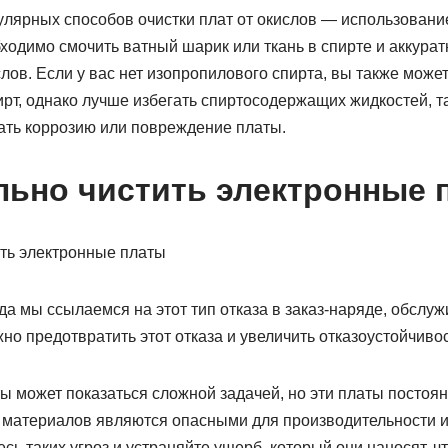
улярных способов очистки плат от окислов — использовани
бходимо смочить ватный шарик или ткань в спирте и аккурат
лов. Если у вас нет изопропилового спирта, вы также може
т, однако лучше избегать спиртосодержащих жидкостей, та
вать коррозию или повреждение платы.
льно чистить электронные 
гда мы ссылаемся на этот тип отказа в заказ-наряде, обсл
ожно предотвратить этот отказа и увеличить отказоустойчиво
ы может показаться сложной задачей, но эти платы постоян
материалов являются опасными для производительности и
есь таких угроз и устраняйте ущерб, который они наносят, 