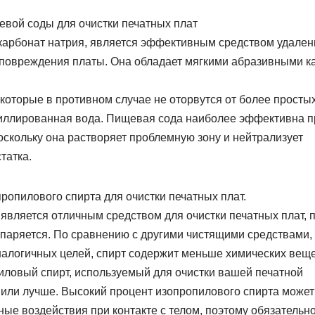
вой соды для очистки печатных плат
карбонат натрия, является эффективным средством удалени
овреждения платы. Она обладает мягкими абразивными ка
 которые в противном случае не оторвутся от более простых
стиллированная вода. Пищевая сода наиболее эффективна п
оскольку она растворяет проблемную зону и нейтрализует
татка.
опилового спирта для очистки печатных плат.
вляется отличным средством для очистки печатных плат, п
спаряется. По сравнению с другими чистящими средствами,
алогичных целей, спирт содержит меньше химических веще
иловый спирт, используемый для очистки вашей печатной
 или лучше. Высокий процент изопропилового спирта может
ые воздействия при контакте с телом, поэтому обязательн