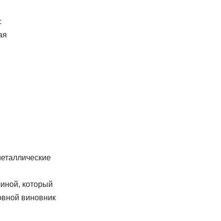
с
ая
металлические
иной, который
овной виновник