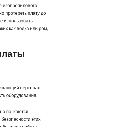
е изопропилового
но протереть плату до
те использовать
ких как водка или ром,
платы
уживающий персонал
сть оборудования.
но пачкаются.
 безопасности этих
чтобы ваша работа