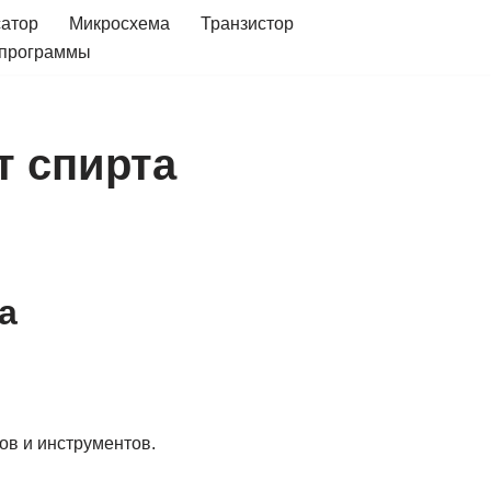
сатор
Микросхема
Транзистор
 программы
т спирта
а
ов и инструментов.