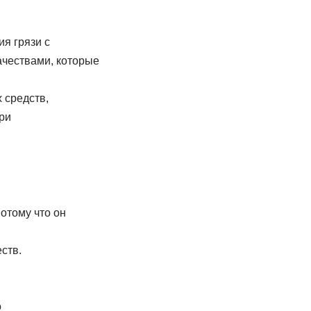
я грязи с
чествами, которые
 средств,
ри
отому что он
ств.
о