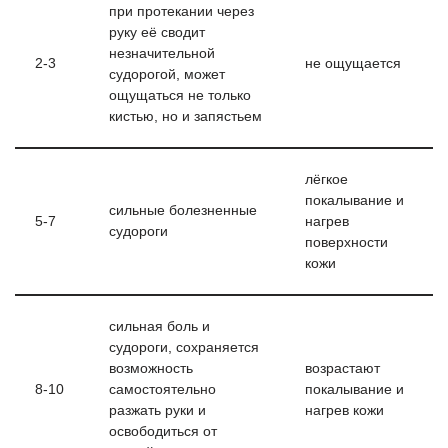
при протекании через
руку её сводит
незначительной
2-3
не ощущается
судорогой, может
ощущаться не только
кистью, но и запястьем
лёгкое
покалывание и
сильные болезненные
5-7
нагрев
судороги
поверхности
кожи
сильная боль и
судороги, сохраняется
возможность
возрастают
8-10
самостоятельно
покалывание и
разжать руки и
нагрев кожи
освободиться от