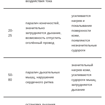
воздействия тока
усиливается
нагрев и
паралич конечностей,
покалывание
значительно
20-
поверхности
затрудняется дыхание,
25
кожи,
возможность отпустить
появляются
оголённый провод
незначительные
судороги
значительный
нагрев кожи,
паралич дыхательных
50-
усиливаются
мышц, нарушение
80
судороги мышц,
сердечного ритма
затрудняется
дыхание
остановка дыхания ,