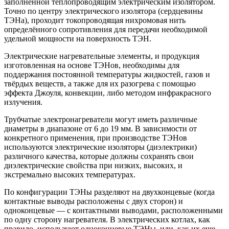
заполненной теплопроводящим электрическим изолятором.
Точно по центру электрического изолятора (сердцевины
ТЭНа), проходит токопроводящая нихромовая нить
определённого сопротивления для передачи необходимой
удельной мощности на поверхность ТЭН.
Электрические нагревательные элементы, и продукция
изготовленная на основе ТЭНов, необходимы для
поддержания постоянной температуры жидкостей, газов и
твёрдых веществ, а также для их разогрева с помощью
эффекта Джоуля, конвекции, либо методом инфракрасного
излучения.
Трубчатые электронагреватели могут иметь различные
диаметры в диапазоне от 6 до 19 мм. В зависимости от
конкретного применения, при производстве ТЭНов
используются электрические изоляторы (диэлектрики)
различного качества, которые должны сохранять свои
диэлектрические свойства при низких, высоких, и
экстремально высоких температурах.
По конфигурации ТЭНы разделяют на двухконцевые (когда
контактные выводы расположены с двух сторон) и
одноконцевые — с контактными выводами, расположенными
по одну сторону нагревателя. В электрических котлах, как
правило, используют одноконцевые ТЭНы, или, как их еще