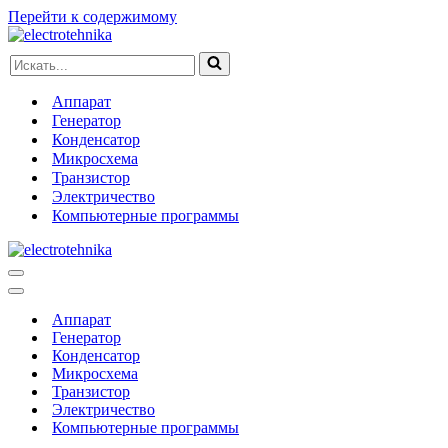
Перейти к содержимому
Искать...
Аппарат
Генератор
Конденсатор
Микросхема
Транзистор
Электричество
Компьютерные программы
Меню
навигации
Меню
навигации
Аппарат
Генератор
Конденсатор
Микросхема
Транзистор
Электричество
Компьютерные программы