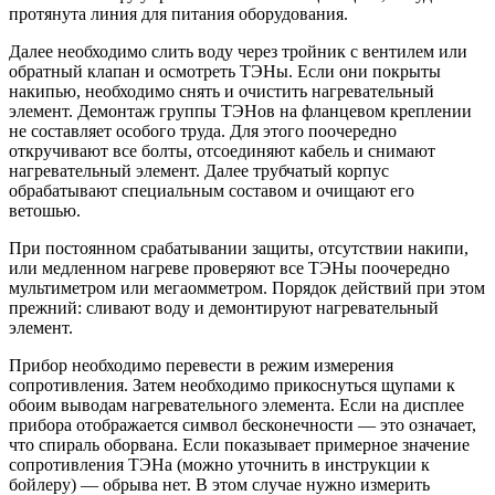
протянута линия для питания оборудования.
Далее необходимо слить воду через тройник с вентилем или
обратный клапан и осмотреть ТЭНы. Если они покрыты
накипью, необходимо снять и очистить нагревательный
элемент. Демонтаж группы ТЭНов на фланцевом креплении
не составляет особого труда. Для этого поочередно
откручивают все болты, отсоединяют кабель и снимают
нагревательный элемент. Далее трубчатый корпус
обрабатывают специальным составом и очищают его
ветошью.
При постоянном срабатывании защиты, отсутствии накипи,
или медленном нагреве проверяют все ТЭНы поочередно
мультиметром или мегаомметром. Порядок действий при этом
прежний: сливают воду и демонтируют нагревательный
элемент.
Прибор необходимо перевести в режим измерения
сопротивления. Затем необходимо прикоснуться щупами к
обоим выводам нагревательного элемента. Если на дисплее
прибора отображается символ бесконечности — это означает,
что спираль оборвана. Если показывает примерное значение
сопротивления ТЭНа (можно уточнить в инструкции к
бойлеру) — обрыва нет. В этом случае нужно измерить