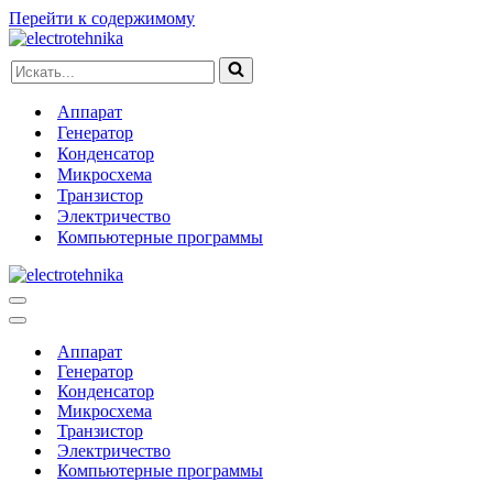
Перейти к содержимому
Искать...
Аппарат
Генератор
Конденсатор
Микросхема
Транзистор
Электричество
Компьютерные программы
Меню
навигации
Меню
навигации
Аппарат
Генератор
Конденсатор
Микросхема
Транзистор
Электричество
Компьютерные программы