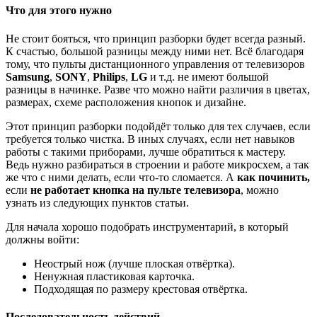
Что для этого нужно
Не стоит бояться, что принцип разборки будет всегда разный.
К счастью, большой разницы между ними нет. Всё благодаря
тому, что пульты дистанционного управления от телевизоров
Samsung
,
SONY
,
Philips
,
LG
и т.д. не имеют большой
разницы в начинке. Разве что можно найти различия в цветах,
размерах, схеме расположения кнопок и дизайне.
Этот принцип разборки подойдёт только для тех случаев, если
требуется только чистка. В иных случаях, если нет навыков
работы с такими приборами, лучше обратиться к мастеру.
Ведь нужно разбираться в строении и работе микросхем, а так
же что с ними делать, если что-то сломается. А
как починить,
если
не работает кнопка на пульте телевизора
, можно
узнать из следующих пунктов статьи.
Для начала хорошо подобрать инструментарий, в который
должны войти:
Неострый нож (лучше плоская отвёртка).
Ненужная пластиковая карточка.
Подходящая по размеру крестовая отвёртка.
Последовательность действий