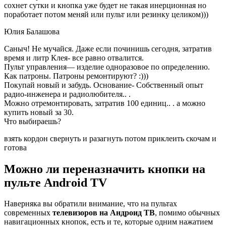
сохнет сутки и кнопка уже будет не такая инерционная но
поработает потом меняй или пульт или резинку целиком)))
Юлия Балашова
Саныч! Не мучайся. Даже если починишь сегодня, затратив
время и литр Клея- все равно отвалится.
Пульт управления— изделие одноразовое по определению.
Как патроны. Патроны ремонтируют? :)))
Покупай новый и забудь. Основание- Собственный опыт
радио-инженера и радиолюбителя.. .
Можно отремонтировать, затратив 100 единиц.. . а можно
купить новый за 30.
Что выбираешь?
взять кордон свернуть и разагнуть потом приклеить скочам и
готова
Можно ли переназначить кнопки на
пульте Android TV
Наверняка вы обратили внимание, что на пультах
современных
телевизоров на Андроид ТВ
, помимо обычных
навигационных кнопок, есть и те, которые одним нажатием