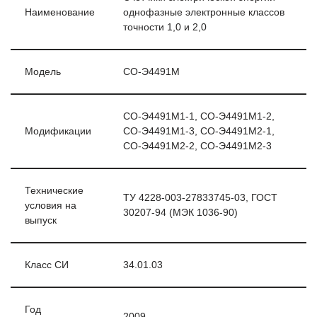
Наименование
однофазные электронные классов
точности 1,0 и 2,0
Модель
СО-Э4491М
СО-Э4491М1-1, СО-Э4491М1-2,
Модификации
СО-Э4491М1-3, СО-Э4491М2-1,
СО-Э4491М2-2, СО-Э4491М2-3
Технические
ТУ 4228-003-27833745-03, ГОСТ
условия на
30207-94 (МЭК 1036-90)
выпуск
Класс СИ
34.01.03
Год
2009