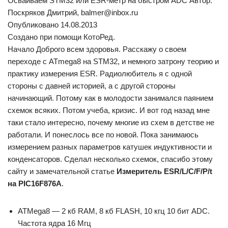
Осваиваем STM32 или ESR-метр на быстром ADC Автор:
Поскряков Дмитрий, balmer@inbox.ru
Опубликовано 14.08.2013
Создано при помощи КотоРед.
Начало Доброго всем здоровья. Расскажу о своем
переходе с ATmega8 на STM32, и немного затрону теорию и
практику измерения ESR. Радиолюбитель я с одной
стороны с давней историей, а с другой стороны
начинающий. Потому как в молодости занимался паянием
схемок всяких. Потом учеба, кризис. И вот год назад мне
таки стало интересно, почему многие из схем в детстве не
работали. И понеслось все по новой. Пока занимаюсь
измерением разных параметров катушек индуктивности и
конденсаторов. Сделал несколько схемок, спасибо этому
сайту и замечательной статье
Измеритель ESR/L/C/F/P/t
на PIC16F876A
.
ATMega8 — 2 кб RAM, 8 кб FLASH, 10 кгц 10 бит ADC.
Частота ядра 16 Мгц