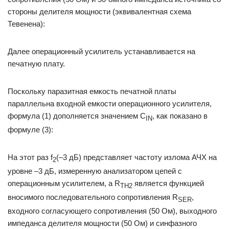
стороны делителя мощности (эквивалентная схема
Тевенена):
Далее операционный усилитель устанавливается на
печатную плату.
Поскольку паразитная емкость печатной платы
параллельна входной емкости операционного усилителя,
формула (1) дополняется значением C
, как показано в
IN
формуле (3):
На этот раз f
(–3 дБ) представляет частоту излома АЧХ на
2
уровне –3 дБ, измеренную анализатором цепей с
операционным усилителем, а R
является функцией
TH2
вносимого последовательного сопротивления R
,
SER
входного согласующего сопротивления (50 Ом), выходного
импеданса делителя мощности (50 Ом) и синфазного