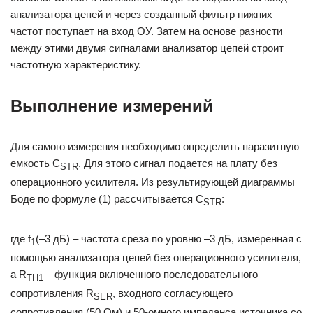
анализатора цепей и через созданный фильтр нижних
частот поступает на вход ОУ. Затем на основе разности
между этими двумя сигналами анализатор цепей строит
частотную характеристику.
Выполнение измерений
Для самого измерения необходимо определить паразитную
емкость C
. Для этого сигнал подается на плату без
STR
операционного усилителя. Из результирующей диаграммы
Боде по формуле (1) рассчитывается C
:
STR
где f
(–3 дБ) – частота среза по уровню –3 дБ, измеренная с
1
помощью анализатора цепей без операционного усилителя,
а R
– функция включенного последовательного
TH1
сопротивления R
, входного согласующего
SER
сопротивления (50 Ом) и 50-омного импеданса источника со