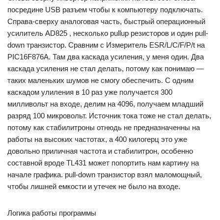
посредине USB разъем чтобы к компьютеру подключать.
Справа-сверху аналоговая часть, быстрый операционный
усилитель AD825 , несколько pullup резисторов и один pull-
down транзистор. Сравним с Измеритель ESR/L/C/F/P/t на
PIC16F876A. Там два каскада усиления, у меня один. Два
каскада усиления не стал делать, потому как понимаю —
таких маленьких шумов не смогу обеспечить. С одним
каскадом улиления в 10 раз уже получается 300
милливольт на входе, делим на 4096, получаем младший
разряд 100 микровольт. Источник тока тоже не стал делать,
потому как стабилитроны отнюдь не предназначенны на
работы на высоких частотах, а 400 килогерц это уже
довольно приличная частота и стабилитрон, особенно
составной вроде TL431 может попортить нам картину на
начале графика. pull-down транзистор взял маломощный,
чтобы лишней емкости и утечек не было на входе.
Логика работы программы