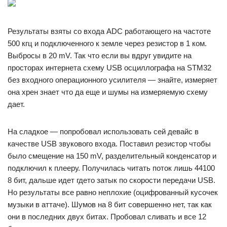
Результаты взяты со входа ADC работающего на частоте
500 кгц и подключенного к земле через резистор в 1 ком.
Выбросы в 20 mV. Так что если вы вдруг увидите на
просторах интернета схему USB осциллографа на STM32
без входного операционного усилителя — знайте, измеряет
она хрен знает что да еще и шумы на измеряемую схему
дает.
На сладкое — попробовал использовать сей девайс в
качестве USB звукового входа. Поставил резистор чтобы
было смещение на 150 mV, разделительный конденсатор и
подключил к плееру. Получилась читать поток лишь 44100
8 бит, дальше идет гдето затык по скорости передачи USB.
Но результаты все равно неплохие (оцифрованный кусочек
музыки в аттаче). Шумов на 8 бит совершенно нет, так как
они в последних двух битах. Пробовал сливать и все 12