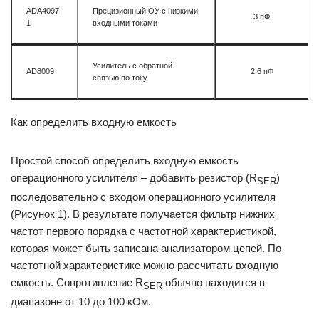
ADA4097-
Прецизионный ОУ с низкими
3 пФ
1
входными токами
Усилитель с обратной
AD8009
2.6 пФ
связью по току
Как определить входную емкость
Простой способ определить входную емкость
операционного усилителя – добавить резистор (R
)
SER
последовательно с входом операционного усилителя
(Рисунок 1). В результате получается фильтр нижних
частот первого порядка с частотной характеристикой,
которая может быть записана анализатором цепей. По
частотной характеристике можно рассчитать входную
емкость. Сопротивление R
обычно находится в
SER
диапазоне от 10 до 100 кОм.