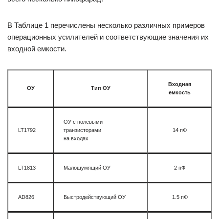
В Таблице 1 перечислены несколько различных примеров
операционных усилителей и соответствующие значения их
входной емкости.
Входная
ОУ
Тип ОУ
емкость
ОУ с полевыми
LT1792
транзисторами
14 пФ
на входах
LT1813
Малошумящий ОУ
2 пФ
AD826
Быстродействующий ОУ
1.5 пФ