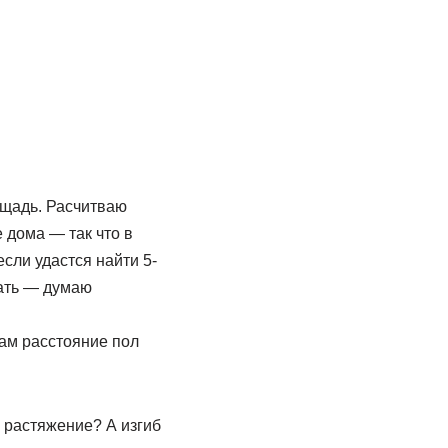
ощадь. Расчитваю
 дома — так что в
сли удастся найти 5-
зать — думаю
там расстояние пол
а растяжение? А изгиб