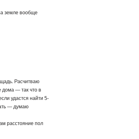
На земле вообще
ощадь. Расчитваю
 дома — так что в
сли удастся найти 5-
зать — думаю
там расстояние пол