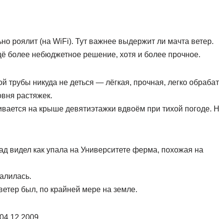
ьно роялит (на WiFi). Тут важнее выдержит ли мачта ветер.
 более небюджетное решение, хотя и более прочное.
 трубы никуда не деться — лёгкая, прочная, легко обраба
овня растяжек.
ивается на крыше девятиэтажки вдвоём при тихой погоде. 
зад видел как упала на Университете ферма, похожая на
алилась.
ветер был, по крайней мере на земле.
04.12.2009