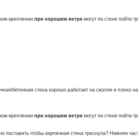
аком креплении
при хорошем ветре
могут по стене пойти т
ичная/бетонная стена хорошо работает на сжатие и плохо н
аком креплении
при хорошем ветре
могут по стене пойти т
но поставить чтобы кирпичная стена треснула? Нижняя част