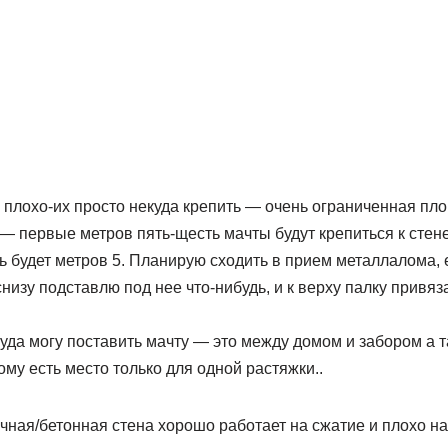
 плохо-их просто некуда крепить — очень ограниченная пл
 — первые метров пять-щесть мачты будут крепиться к стене
ь будет метров 5. Планирую сходить в прием металлалома, е
 снизу подставлю под нее что-нибудь, и к верху палку привя
уда могу поставить мачту — это между домом и забором а 
ому есть место только для одной растяжки..
ичная/бетонная стена хорошо работает на сжатие и плохо н