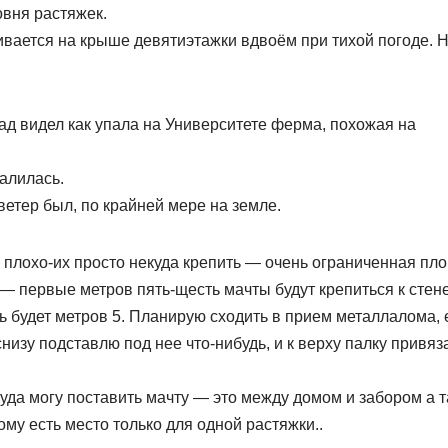
овня растяжек.
ивается на крыше девятиэтажки вдвоём при тихой погоде. 
зад видел как упала на Университете ферма, похожая на
алилась.
ветер был, по крайней мере на земле.
 плохо-их просто некуда крепить — очень ограниченная пл
 — первые метров пять-щесть мачты будут крепиться к стене
ь будет метров 5. Планирую сходить в прием металлалома, е
 снизу подставлю под нее что-нибудь, и к верху палку привя
уда могу поставить мачту — это между домом и забором а 
ому есть место только для одной растяжки..