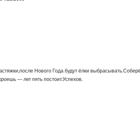
растяжки,после Нового Года будут ёлки выбрасывать.Собе
роешь — лет пять постоит.Успехов.