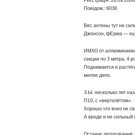
Реєстрація: 28.09.2006
Повідом.: 6036
Вес антены тут не сил
Джонсон, фЕрма — ещё
ИМХО от аллюминиевой
секции по 3 метра, 4 р
Поднимается и растяг
милое дело.
З.Ы. несколько лет на
П10, с «вертолётом».
Хорошо что вниз не св
А вроде и не сильный 
Останнє редагування: 