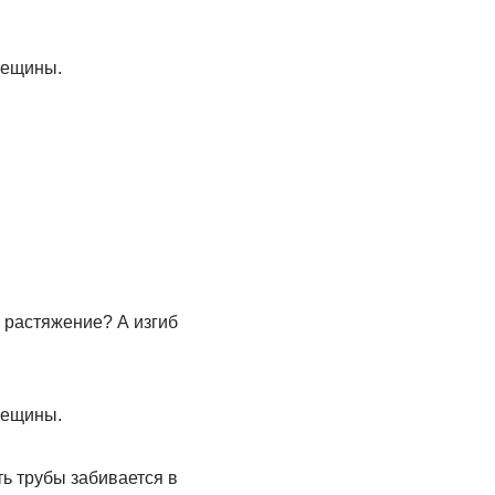
рещины.
а растяжение? А изгиб
рещины.
ь трубы забивается в