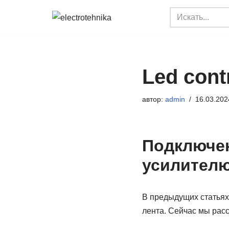
Перейти
к
содержимому
Led cont
автор:
admin
16.03.202
Подключен
усилителю
В предыдущих статьях
лента. Сейчас мы рас