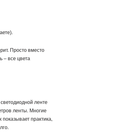
аете).
орит. Просто вместо
ь – все цвета
 светодиодной ленте
етров ленты. Многие
к показывает практика,
лго.