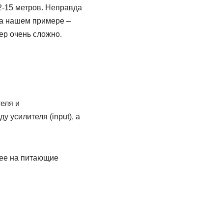
2-15 метров. Неправда
на нашем примере –
лер очень сложно.
еля и
 усилителя (input), а
лее на питающие