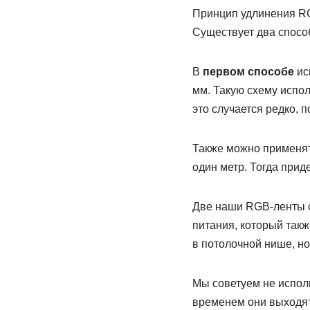
Принцип удлинения RG
Существует два спосо
В
первом способе
ис
мм. Такую схему испол
это случается редко, 
Также можно применят
один метр. Тогда прид
Две наши RGB-ленты с
питания, который такж
в потолочной нише, н
Мы советуем не исполь
временем они выходят 