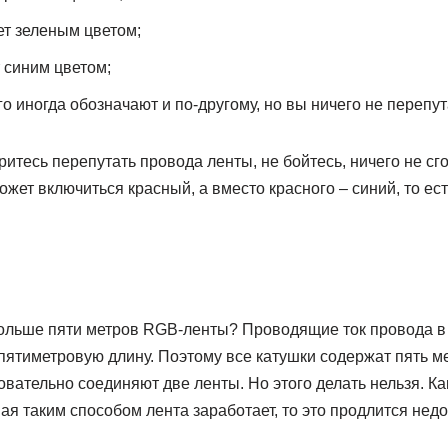
ет зеленым цветом;
т синим цветом;
о иногда обозначают и по-другому, но вы ничего не перепут
ритесь перепутать провода ленты, не бойтесь, ничего не сг
ожет включиться красный, а вместо красного – синий, то ест
больше пяти метров RGB-ленты? Проводящие ток провода в
пятиметровую длину. Поэтому все катушки содержат пять м
овательно соединяют две ленты. Но этого делать нельзя. Ка
я таким способом лента заработает, то это продлится недо