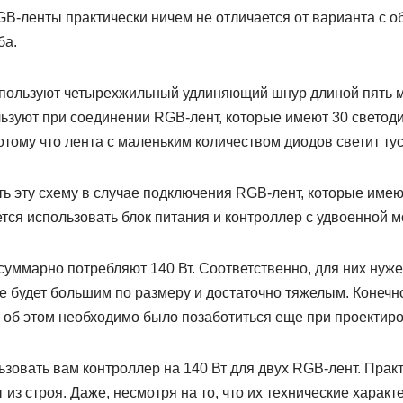
B-ленты практически ничем не отличается от варианта с о
ба.
пользуют четырехжильный удлиняющий шнур длиной пять ме
ьзуют при соединении RGB-лент, которые имеют 30 светоди
потому что лента с маленьким количеством диодов светит тус
ь эту схему в случае подключения RGB-лент, которые имею
ется использовать блок питания и контроллер с удвоенной 
уммарно потребляют 140 Вт. Соответственно, для них нуж
е будет большим по размеру и достаточно тяжелым. Конечно
о об этом необходимо было позаботиться еще при проектиро
зовать вам контроллер на 140 Вт для двух RGB-лент. Практи
из строя. Даже, несмотря на то, что их технические характ