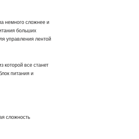
ма немного сложнее и
питания больших
для управления лентой
з которой все станет
блок питания и
ая сложность