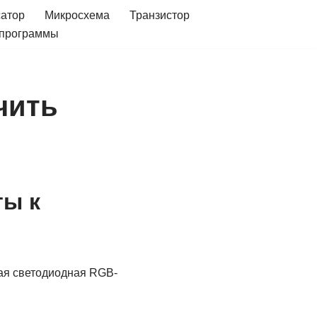
сатор
Микросхема
Транзистор
 программы
ючить
ты к
ная светодиодная RGB-