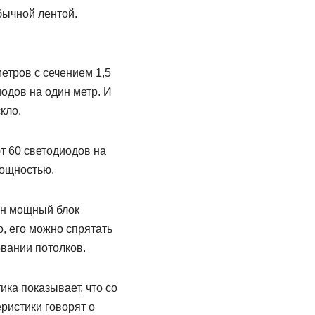
бычной лентой.
тров с сечением 1,5
одов на один метр. И
кло.
т 60 светодиодов на
мощностью.
ен мощный блок
, его можно спрятать
вании потолков.
ка показывает, что со
еристики говорят о