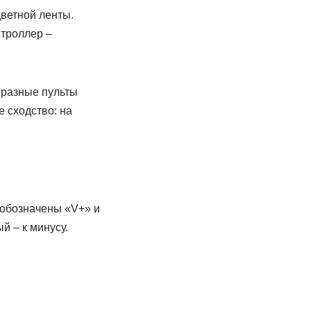
ветной ленты.
нтроллер –
 разные пульты
 сходство: на
 обозначены «V+» и
й – к минусу.