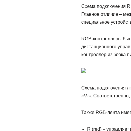
Схема подключения RG
Главное отличие – ме
специальное устройств
RGB-контроллеры быва
дистанционного управл
контроллер из блока п
Схема подключения лю
«V-». Соответственно,
Также RGB-лента имее
R (red) – управляет