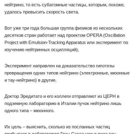
нейтрино, то есть субатомные частицы, которым, похоже,
удалось превысить скорость света.
Вот уже три года большая группа физиков из нескольких
десятков стран работает над проектом OPERA (Oscillation
Project with Emulsion-Tracking Apparatus или эксперимент по
изучению нейтринных осцилляций),
Эксперимент направлен на доказательство гипотезы
превращения одних типов нейтрино (электронные, мюонные
и тау-нейтрино) в другие.
Доктор Эредитато и его коллеги отправляют из ЦЕРН в
подземную лабораторию в Италии пучок нейтрино лишь
одного типа – мюонного.
Их цель – выяснить, сколько из посланных частиц
прибывает в лабораторию Гран-Сассо уже в виде тау-