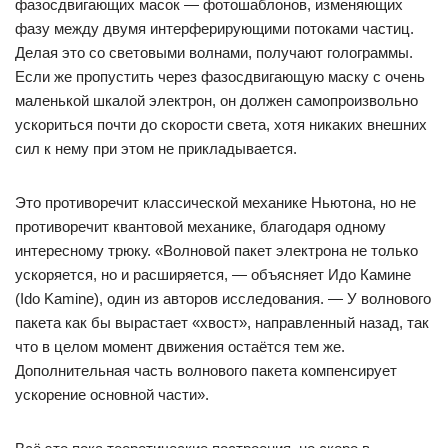
фазосдвигающих масок — фотошаблонов, изменяющих
фазу между двумя интерферирующими потоками частиц.
Делая это со световыми волнами, получают голограммы.
Если же пропустить через фазосдвигающую маску с очень
маленькой шкалой электрон, он должен самопроизвольно
ускориться почти до скорости света, хотя никаких внешних
сил к нему при этом не прикладывается.
Это противоречит классической механике Ньютона, но не
противоречит квантовой механике, благодаря одному
интересному трюку. «Волновой пакет электрона не только
ускоряется, но и расширяется, — объясняет Идо Камине
(Ido Kamine), один из авторов исследования. — У волнового
пакета как бы вырастает «хвост», направленный назад, так
что в целом момент движения остаётся тем же.
Дополнительная часть волнового пакета компенсирует
ускорение основной части».