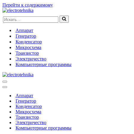
Перейти к содержимому
Искать...
Аппарат
Генератор
Конденсатор
Микросхема
Транзистор
Электричество
Компьютерные программы
Меню
навигации
Меню
навигации
Аппарат
Генератор
Конденсатор
Микросхема
Транзистор
Электричество
Компьютерные программы