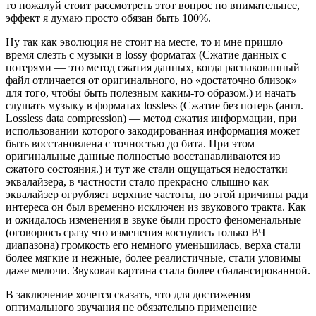
то пожалуй стоит рассмотреть этот вопрос по внимательнее,
эффект я думаю просто обязан быть 100%.
Ну так как эволюция не стоит на месте, то и мне пришло
время слезть с музыки в lossy форматах (Сжатие данных с
потерями — это метод сжатия данных, когда распакованный
файл отличается от оригинального, но «достаточно близок»
для того, чтобы быть полезным каким-то образом.) и начать
слушать музыку в форматах lossless (Сжатие без потерь (англ.
Lossless data compression) — метод сжатия информации, при
использовании которого закодированная информация может
быть восстановлена с точностью до бита. При этом
оригинальные данные полностью восстанавливаются из
сжатого состояния.) и тут же стали ощущаться недостатки
эквалайзера, в частности стало прекрасно слышно как
эквалайзер огрубляет верхние частоты, по этой причины ради
интереса он был временно исключен из звукового тракта. Как
и ожидалось изменения в звуке были просто феноменальные
(оговорюсь сразу что изменения коснулись только ВЧ
диапазона) громкость его немного уменьшилась, верха стали
более мягкие и нежные, более реалистичные, стали уловимы
даже мелочи. Звуковая картина стала более сбалансированной.
В заключение хочется сказать, что для достижения
оптимального звучания не обязательно применение