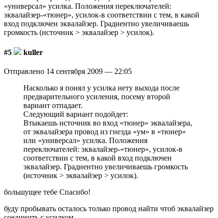
«универсал» усилка. Положения переключателей:
эквалайзер-«тюнер», усилок-в соответствии с тем, в какой
вход подключен эквалайзер. Градиентно увеличиваешь
громкость (источник > эквалайзер > усилок).
#5
kuller
Отправлено 14 сентября 2009 — 22:05
Насколько я понял у усилка нету выхода после
предварительного усиления, посему второй
вариант отпадает.
Следующий вариант подойдет:
Втыкаешь источник во вход «тюнер» эквалайзера,
от эквалайзера провод из гнезда «ум» в «тюнер»
или «универсал» усилка. Положения
переключателей: эквалайзер-«тюнер», усилок-в
соответствии с тем, в какой вход подключен
эквалайзер. Градиентно увеличиваешь громкость
(источник > эквалайзер > усилок).
большущее тебе Спасибо!
буду пробывать осталось только провод найти чтоб эквалайзер
соединить с усилком