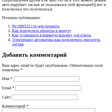
сопротивления щупов а не знал что он в этот момент режим
авто вырубает так как не пользовался этой функцией)) вот и
получилось что получилось))
Похожие публикации:
Pic18f6525 i pt чем прошить
Как определить обороты в минуту
Как установить клеммную коробку для плиты
Электрощит автоматика как подключить двигатель
датчик
Добавить комментарий
Ваш адрес email не будет опубликован.
Обязательные поля
помечены
*
Имя
*
Email
*
Сайт
Комментарий
*