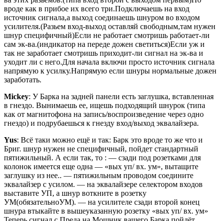
вроде как в прибое их всего три.Подключаешь на вход
источник сигнала,а выход соединаешь шнуром во входом
усилителя.(Разьем вход-выход оставляй свободным,там нужен
шнур специфичный)Если не работает смотришь работает-ли
сам эк-ва.(индикатор на переде дожен светиться)Если уж и
так не заработает смотришь приходит-ли сигнал на эк-ва и
уходит ли с него.Для начала включи просто источник сигнала
напрямую к усилку.Напрямую если шнуры нормальные дожен
заработать.
Mickey
: У Барка на задней панели есть заглушка, вставленная
в гнездо. Вынимаешь ее, ищешь подходящий шнурок (типа
как от магнитофона на запись/воспроизведение через одно
гнездо) и подрубаешься к гнезду вход/выход эквалайзера.
Yus
: Всё таки можно ещё и так: Барк это вроде то же что и
Бриг. шнур нужен не специфичный, пойдет стандартный
пятижильный. А если так, то : — сзади под розетками для
колонок имеется еще одна — «вых уп/ вх. ум», вытащите
заглушку из нее.. — пятижильным проводом соедините
эквалайзер с усилом. — на эквалайзере селектором входов
выставите УП, а шнур воткните в розетку
УМ(обязательноУМ). — на усилителе сзади второй конец
шнура втыкайте в вышеуказанную розетку «вых уп/ вх. ум»
Теперь сигнал с Преда на Мощник вашего Барка пойдёт