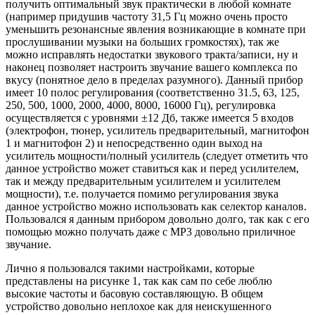
получить оптимальный звук практически в любой комнате
(например придушив частоту 31,5 Гц можно очень просто
уменьшить резонансные явления возникающие в комнате при
прослушивании музыки на больших громкостях), так же
можно исправлять недостатки звукового тракта/записи, ну и
наконец позволяет настроить звучание вашего комплекса по
вкусу (понятное дело в пределах разумного). Данный прибор
имеет 10 полос регулирования (соответственно 31.5, 63, 125,
250, 500, 1000, 2000, 4000, 8000, 16000 Гц), регулировка
осуществляется с уровнями ±12 Дб, также имеется 5 входов
(электрофон, тюнер, усилитель предварительный, магнитофон
1 и магнитофон 2) и непосредственно один выход на
усилитель мощности/полный усилитель (следует отметить что
данное устройство может ставиться как и перед усилителем,
так и между предварительным усилителем и усилителем
мощности), т.е. получается помимо регулирования звука
данное устройство можно использовать как селектор каналов.
Пользовался я данным прибором довольно долго, так как с его
помощью можно получать даже с MP3 довольно приличное
звучание.
Лично я пользовался такими настройками, которые
представлены на рисунке 1, так как сам по себе люблю
высокие частоты и басовую составляющую. В общем
устройство довольно неплохое как для неискушенного