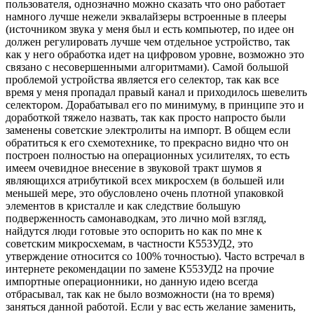
пользователя, однозначно можно сказать что оно работает
намного лучше нежели эквалайзеры встроенные в плееры
(источником звука у меня был и есть компьютер, по идее он
должен регулировать лучше чем отдельное устройство, так
как у него обработка идет на цифровом уровне, возможно это
связано с несовершенными алгоритмами). Самой большой
проблемой устройства является его селектор, так как все
время у меня пропадал правый канал и приходилось шевелить
селектором. Дорабатывал его по минимуму, в принципе это и
доработкой тяжело назвать, так как просто напросто были
заменены советские электролиты на импорт. В общем если
обратиться к его схемотехнике, то прекрасно видно что он
построен полностью на операционных усилителях, то есть
имеем очевидное внесение в звуковой тракт шумов я
являющихся атрибутикой всех микросхем (в большей или
меньшей мере, это обусловлено очень плотной упаковкой
элементов в кристалле и как следствие большую
подверженность самонаводкам, это лично мой взгляд,
найдутся люди готовые это оспорить но как по мне к
советским микросхемам, в частности К553УД2, это
утверждение относится со 100% точностью). Часто встречал в
интернете рекомендации по замене К553УД2 на прочие
импортные операционники, но данную идею всегда
отбрасывал, так как не было возможности (на то время)
заняться данной работой. Если у вас есть желание заменить,