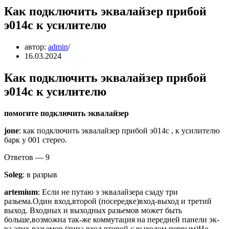
Как подключить эквалайзер прибой
э014с к усилителю
автор:
admin
16.03.2024
Как подключить эквалайзер прибой
э014с к усилителю
помогите подключить эквалайзер
jone
: как подключить эквалайзер прибой э014с , к усилителю
барк у 001 стерео.
Ответов — 9
Soleg
: в разрыв
artemium
: Если не путаю э эквалайзера сзаду три
разьема.Один вход,второй (посередке)вход-выход и третий
выход. Входных и выходных разьемов может быть
больше,возможна так-же коммутация на передней панели эк-
ва этих разьемов.(типа вход второй с выходом первым)Но