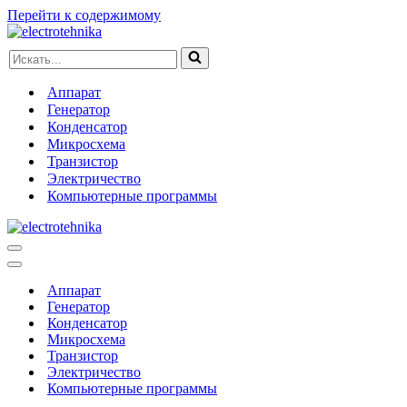
Перейти к содержимому
Искать...
Аппарат
Генератор
Конденсатор
Микросхема
Транзистор
Электричество
Компьютерные программы
Меню
навигации
Меню
навигации
Аппарат
Генератор
Конденсатор
Микросхема
Транзистор
Электричество
Компьютерные программы